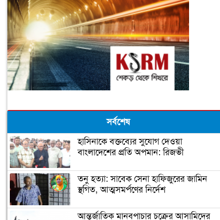
সর্বশেষ
হাসিনাকে বক্তব্যের সুযোগ দেওয়া
বাংলাদেশের প্রতি অপমান: রিজভী
তনু হত্যা: সাবেক সেনা হাফিজুরের জামিন
স্থগিত, আত্মসমর্পণের নির্দেশ
আন্তর্জাতিক মানবপাচার চক্রের আসামিদের