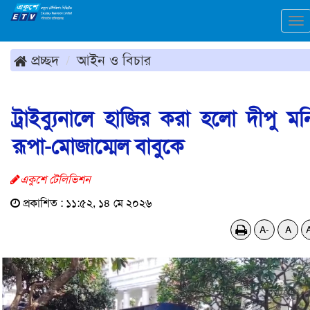
To
na
প্রচ্ছদ
আইন ও বিচার
ট্রাইব্যুনালে হাজির করা হলো দীপু মন
রূপা-মোজাম্মেল বাবুকে
একুশে টেলিভিশন
প্রকাশিত : ১১:৫২, ১৪ মে ২০২৬
A-
A