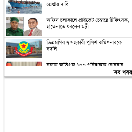
গ্রেপ্তার দাবি
অফিস চলাকালে প্রাইভেট চেম্বারে চিকিৎসক,
হাতেনাতে ধরলেন মন্ত্রী
ডিএমপির ৭ সহকারী পুলিশ কমিশনারকে
বদলি
বন্যায় ক্ষতিগ্রস্ত ১০০ পরিবারকে রোববার
নতুন ঘর দেবেন প্রধানমন্ত্রী
সব খব
তিন দিনের মধ্যে গ্যাস সরবরাহ স্বাভাবিক
হবে: জ্বালানিমন্ত্রী