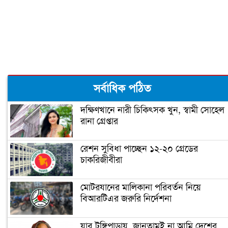
আবরার হত্যা: বিচারকের প্রতি অনাস্থা
আসামী পক্ষের আইনজীবীদের
ঢাবি শিক্ষার্থীকে ধর্ষণ : মজনুর বিরুদ্ধে রায়
সর্বাধিক পঠিত
১৯ নভেম্বর
দক্ষিণখানে নারী চিকিৎসক খুন, স্বামী সোহেল
রানা গ্রেপ্তার
ঢাকায় বাসে আগুনের ঘটনায় ৯ মামলা,
গ্রেপ্তার ২০
রেশন সুবিধা পাচ্ছেন ১২-২০ গ্রেডের
চাকরিজীবীরা
এসআই আকবরের ৭ দিনের রিমান্ড মঞ্জুর
মোটরযানের মালিকানা পরিবর্তন নিয়ে
বিআরটিএর জরুরি নির্দেশনা
ব্যারিস্টার জুম্মনের প্র্যাকটিস করতে দেয়া
আদেশ স্থগিত
যাব টুঙ্গিপাড়ায়, জানতামই না আমি দেশের