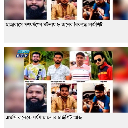
ছাত্রাবাসে গণধর্ষণের ঘটনায় ৮ জনের বিরুদ্ধে চার্জশিট
এমসি কলেজে ধর্ষণ মামলার চার্জশিট আজ