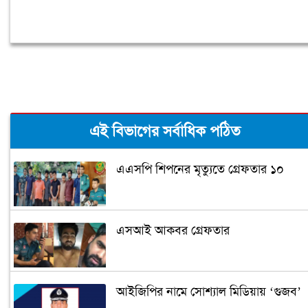
এই বিভাগের সর্বাধিক পঠিত
এএসপি শিপনের মৃত্যুতে গ্রেফতার ১০
এসআই আকবর গ্রেফতার
আইজিপির নামে সোশ্যাল মিডিয়ায় ‘গুজব’