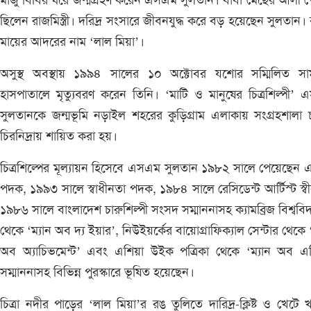
মাজু বিবির ঘরে জন্মগ্রহণ করেন এসএম সুলতান। বাবা মেছের আলী 
ছিলেন রাজমিস্ত্রী। দরিদ্র সংসারে জীবনযুদ্ধ করে বড় হয়েছেন সুলতান। 
মায়ের আদরের নাম ‘লাল মিয়া’।
অসুস্থ অবস্থায় ১৯৯৪ সালের ১০ অক্টোবর যশোর সম্মিলিত সা
হাসপাতালে মৃত্যুবরণ করেন তিনি। ‘মাটি ও মানুষের চিত্রশিল্পী’
সুলতানকে জন্মভূমি নড়াইল শহরের কুড়িগ্রাম এলাকায় সংগ্রহশালা চ
চিরনিদ্রায় শায়িত করা হয়।
চিত্রশিল্পের মূল্যায়ন হিসেবে এসএম সুলতান ১৯৮২ সালে পেয়েছেন 
পদক, ১৯৯৩ সালে স্বাধীনতা পদক, ১৯৮৪ সালে রেসিডেন্ট আর্টিস্ট স্বী
১৯৮৬ সালে বাংলাদেশ চারুশিল্পী সংসদ সম্মাননাসহ ক্যামব্রিজ বিশ্ববিদ
থেকে ‘ম্যান অব দ্য ইয়ার’, নিউইয়র্কের বায়োগ্রাফিক্যাল সেন্টার থেকে ‘
অব অ্যাচিভমেন্ট’ এবং এশিয়া উইক পত্রিকা থেকে ‘ম্যান অব এশ
সম্মাননাসহ বিভিন্ন পুরস্কারে ভূষিত হয়েছেন।
চিত্রা নদীর পাড়ের ‘লাল মিয়া’র রঙ তুলিতে দারিদ্র-ক্লিষ্ট ও খেটে 