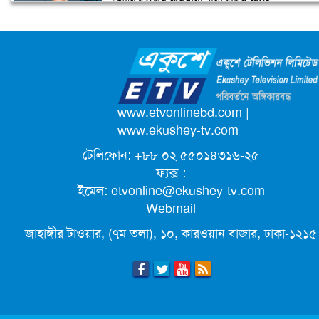
জাতিসংঘের পরবর্তী মহাসচিব পদে
আলোচনায় ড. ইউনূস
ক্যাম্পাস অ্যাম্বাসেডর নিয়োগ দিচ্ছে একুশে
টেলিভিশন
পদোন্নতি পেয়ে সচিব হলেন ২ কর্মকর্তা
www.etvonlinebd.com
|
www.ekushey-tv.com
টেলিফোন: +৮৮ ০২ ৫৫০১৪৩১৬-২৫
লিগ্যাল এইডের মাধ্যমে সন্তান ফিরে পেল
ফ্যক্স :
সেই কিশোরী মা জুঁই
ইমেল:
etvonline@ekushey-tv.com
Webmail
জেট ফুয়েলের দাম কমলো লিটারে ১৯ টাকা
জাহাঙ্গীর টাওয়ার, (৭ম তলা), ১০, কারওয়ান বাজার, ঢাকা-১২১৫
মূল্যস্ফীতি কমে জুনে ৯ দশমিক ১৬ শতাংশ