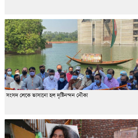
সংসদ লেকে ভাসানো হল দৃষ্টিনন্দন নৌকা