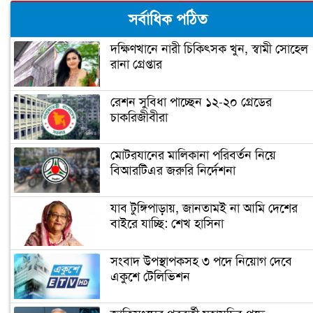
সর্বাধিক পঠিত
দক্ষিণখানে নারী চিকিৎসক খুন, স্বামী সোহেল
রানা গ্রেপ্তার
রেশন সুবিধা পাচ্ছেন ১২-২০ গ্রেডের
চাকরিজীবীরা
মোটরযানের মালিকানা পরিবর্তন নিয়ে
বিআরটিএর জরুরি নির্দেশনা
যাব টুঙ্গিপাড়ায়, জানতামই না আমি দেশের
বাইরে যাচ্ছি: শেখ হাসিনা
সংবাদ উপস্থাপকসহ ৩ পদে নিয়োগ দেবে
একুশে টেলিভিশন