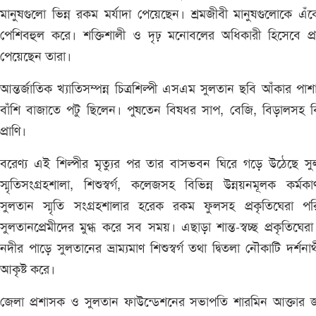
মানুষগুলো ভিন্ন রকম মর্যাদা পেয়েছেন। শ্রমজীবী মানুষগুলোকে এঁ
পেশিবহুল করে। শক্তিশালী ও দৃঢ় মনোবলের অধিকারী হিসেবে প্রা
পেয়েছেন তারা।
আন্তর্জাতিক খ্যাতিসম্পন্ন চিত্রশিল্পী এসএম সুলতান ছবি আঁকার পাশ
বাঁশি বাজাতে পটু ছিলেন। পুষতেন বিষধর সাপ, বেজি, বিড়ালসহ বি
প্রাণি।
বরেণ্য এই শিল্পীর মৃত্যুর পর তার বাসভবন ঘিরে গড়ে উঠেছে স
স্মৃতিসংগ্রহশালা, শিশুস্বর্গ, কলেজসহ বিভিন্ন উন্নয়নমূলক কর্মক
সুলতান স্মৃতি সংগ্রহশালার হরেক রকম ফুলসহ প্রকৃতিঘেরা পর
সুলতানপ্রেমীদের মুগ্ধ করে সব সময়। এছাড়া শান্ত-স্বচ্ছ প্রকৃতিঘেরা চ
নদীর পাড়ে সুলতানের ভ্রাম্যমাণ শিশুস্বর্গ তথা দ্বিতলা নৌকাটি দর্শনার্
আকৃষ্ট করে।
জেলা প্রশাসক ও সুলতান ফাউন্ডেশনের সভাপতি শারমিন আক্তার জ