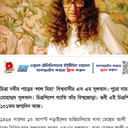
চিত্রা নদীর পাড়ের ‘লাল মিয়া’ বিশ্ববাসীর এস এম সুলতান। পুরো না
মোহাম্মদ সুলতান। চিত্রশিল্পে খ্যাতি তাঁর বিশ্বজোড়া। গুণী এই চিত্রশি
১০১তম জন্মদিন আজ।
১৯২৪ সালের ১০ আগস্ট নড়াইলের মাছিমদিয়ায় বাবা মেছের আলী 