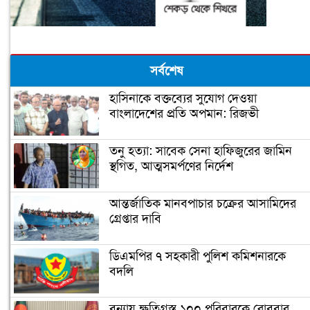
সর্বশেষ
হাসিনাকে বক্তব্যের সুযোগ দেওয়া
বাংলাদেশের প্রতি অপমান: রিজভী
তনু হত্যা: সাবেক সেনা হাফিজুরের জামিন
স্থগিত, আত্মসমর্পণের নির্দেশ
আন্তর্জাতিক মানবপাচার চক্রের আসামিদের
গ্রেপ্তার দাবি
ডিএমপির ৭ সহকারী পুলিশ কমিশনারকে
বদলি
বন্যায় ক্ষতিগ্রস্ত ১০০ পরিবারকে রোববার