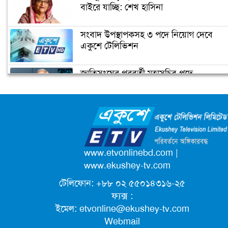
বাইরে যাচ্ছি: শেখ হাসিনা
সংবাদ উপস্থাপকসহ ৩ পদে নিয়োগ দেবে
একুশে টেলিভিশন
জাতিসংঘের পরবর্তী মহাসচিব পদে
আলোচনায় ড. ইউনূস
ক্যাম্পাস অ্যাম্বাসেডর নিয়োগ দিচ্ছে একুশে
টেলিভিশন
পদোন্নতি পেয়ে সচিব হলেন ২ কর্মকর্তা
www.etvonlinebd.com
|
www.ekushey-tv.com
টেলিফোন: +৮৮ ০২ ৫৫০১৪৩১৬-২৫
লিগ্যাল এইডের মাধ্যমে সন্তান ফিরে পেল
ফ্যক্স :
সেই কিশোরী মা জুঁই
ইমেল:
etvonline@ekushey-tv.com
Webmail