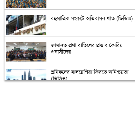
বহুমাত্রিক সংকটে অভিবাসন খাত (ভিডিও)
জামানত প্রথা বাতিলের প্রস্তাব কোরিয়
প্রবাসীদের
শ্রমিকদের মালয়েশিয়া ফিরতে অনিশ্চয়তা
(ভিডিও)
নিউইয়র্কে মাহবুব উল আলম হানিফ এর
রোগমুক্তির জন্য দোয়া
আমিরাতে সড়ক দুর্ঘটনায় বাংলাদেশির মৃত্যু