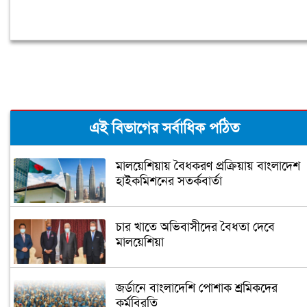
এই বিভাগের সর্বাধিক পঠিত
মালয়েশিয়ায় বৈধকরণ প্রক্রিয়ায় বাংলাদেশ
হাইকমিশনের সতর্কবার্তা
চার খাতে অভিবাসীদের বৈধতা দেবে
মালয়েশিয়া
জর্ডানে বাংলাদেশি পোশাক শ্রমিকদের
কর্মবিরতি