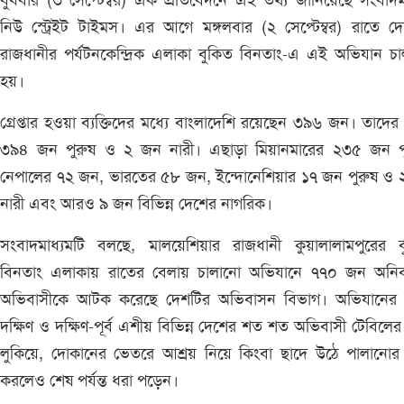
বুধবার (৩ সেপ্টেম্বর) এক প্রতিবেদনে এই তথ্য জানিয়েছে সংবাদম
নিউ স্ট্রেইট টাইমস। এর আগে মঙ্গলবার (২ সেপ্টেম্বর) রাতে দ
রাজধানীর পর্যটনকেন্দ্রিক এলাকা বুকিত বিনতাং-এ এই অভিযান চ
হয়।
গ্রেপ্তার হওয়া ব্যক্তিদের মধ্যে বাংলাদেশি রয়েছেন ৩৯৬ জন। তাদের 
৩৯৪ জন পুরুষ ও ২ জন নারী। এছাড়া মিয়ানমারের ২৩৫ জন পু
নেপালের ৭২ জন, ভারতের ৫৮ জন, ইন্দোনেশিয়ার ১৭ জন পুরুষ ও 
নারী এবং আরও ৯ জন বিভিন্ন দেশের নাগরিক।
সংবাদমাধ্যমটি বলছে, মালয়েশিয়ার রাজধানী কুয়ালালামপুরের ব
বিনতাং এলাকায় রাতের বেলায় চালানো অভিযানে ৭৭০ জন অনিবন
অভিবাসীকে আটক করেছে দেশটির অভিবাসন বিভাগ। অভিযানের
দক্ষিণ ও দক্ষিণ-পূর্ব এশীয় বিভিন্ন দেশের শত শত অভিবাসী টেবিলের
লুকিয়ে, দোকানের ভেতরে আশ্রয় নিয়ে কিংবা ছাদে উঠে পালানোর চ
করলেও শেষ পর্যন্ত ধরা পড়েন।