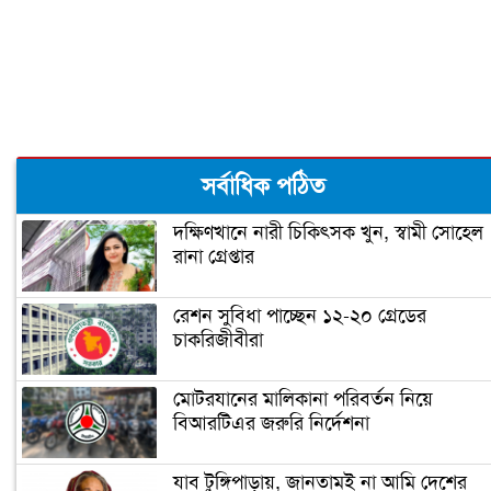
ওমানে নোয়াখালীর ৩ প্রবাসীর মৃত্যু
সর্বাধিক পঠিত
দক্ষিণখানে নারী চিকিৎসক খুন, স্বামী সোহেল
রানা গ্রেপ্তার
রেশন সুবিধা পাচ্ছেন ১২-২০ গ্রেডের
চাকরিজীবীরা
মোটরযানের মালিকানা পরিবর্তন নিয়ে
বিআরটিএর জরুরি নির্দেশনা
যাব টুঙ্গিপাড়ায়, জানতামই না আমি দেশের