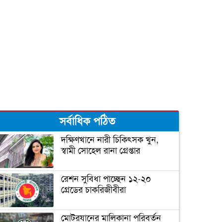
সর্বাধিক পঠিত
দক্ষিণখানে নারী চিকিৎসক খুন,
স্বামী সোহেল রানা গ্রেপ্তার
রেশন সুবিধা পাচ্ছেন ১২-২০
গ্রেডের চাকরিজীবীরা
মোটরযানের মালিকানা পরিবর্তন