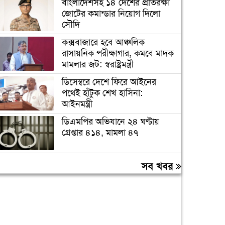
বাংলাদেশসহ ১৪ দেশের প্রতিরক্ষা
জোটের কমান্ডার নিয়োগ দিলো
সৌদি
কক্সবাজারে হবে আঞ্চলিক
রাসায়নিক পরীক্ষাগার, কমবে মাদক
মামলার জট: স্বরাষ্ট্রমন্ত্রী
ডিসেম্বরে দেশে ফিরে আইনের
পথেই হাঁটুক শেখ হাসিনা:
আইনমন্ত্রী
ডিএমপির অভিযানে ২৪ ঘণ্টায়
গ্রেপ্তার ৪১৪, মামলা ৪৭
দেশের গণমাধ্যম এখনও পুরোপুরি
সব খবর
স্বাধীন নয়: জামায়াত আমির
লিবিয়ায় অপহরণের শিকার হওয়া
১৩ বাংলাদেশি উদ্ধার