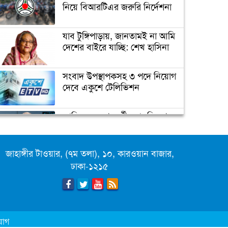
নিয়ে বিআরটিএর জরুরি নির্দেশনা
যাব টুঙ্গিপাড়ায়, জানতামই না আমি
দেশের বাইরে যাচ্ছি: শেখ হাসিনা
সংবাদ উপস্থাপকসহ ৩ পদে নিয়োগ
দেবে একুশে টেলিভিশন
জাতিসংঘের পরবর্তী মহাসচিব পদে
আলোচনায় ড. ইউনূস
জাহাঙ্গীর টাওয়ার, (৭ম তলা), ১০, কারওয়ান বাজার,
ক্যাম্পাস অ্যাম্বাসেডর নিয়োগ দিচ্ছে
ঢাকা-১২১৫
একুশে টেলিভিশন
পদোন্নতি পেয়ে সচিব হলেন ২
কর্মকর্তা
যোগ