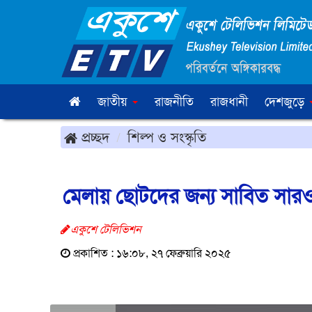
জাতীয়
রাজনীতি
রাজধানী
দেশজুড়ে
প্রচ্ছদ
শিল্প ও সংস্কৃতি
মেলায় ছোটদের জন্য সাবিত সারওয
একুশে টেলিভিশন
প্রকাশিত : ১৬:০৮, ২৭ ফেব্রুয়ারি ২০২৫