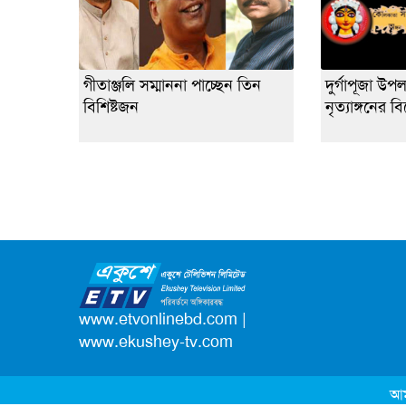
গীতাঞ্জলি সম্মাননা পাচ্ছেন তিন
দুর্গাপূজা উপ
বিশিষ্টজন
নৃত্যাঙ্গনের
www.etvonlinebd.com
|
www.ekushey-tv.com
আম