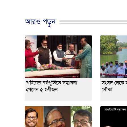
আরও পড়ুন
ঋষিজের বর্ষপূর্তিতে সম্মাননা
সংসদ লেকে ভা
পেলেন ৫ গুণীজন
নৌকা