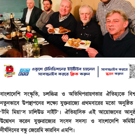
বাংলাদেশি সংস্কৃতি, চলচ্চিত্র ও অতিথিপরায়ণতার ঐতিহ্যকে বিশ্ব
নতুনভাবে উপস্থাপনের লক্ষ্যে যুক্তরাজ্যে প্রথমবারের মতো অনুষ্ঠি
‘টমি মিয়া’স ঢালিউড নাইট’। ঐতিহাসিক এই আয়োজনের আনুষ্ঠ
উদ্বোধন করেন যুক্তরাজ্যের সংসদ সদস্য ও বাংলাদেশি কমিউন
দীর্ঘদিনের বন্ধু জেরেমি কারবিন এমপি।