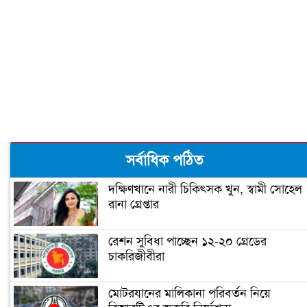
আমিরাতে সড়ক দুর্ঘটনায় বাংলাদেশির মৃত্যু
ওমানে নোয়াখালীর ৩ প্রবাসীর মৃত্যু
সর্বাধিক পঠিত
দক্ষিণখানে নারী চিকিৎসক খুন, স্বামী সোহেল
রানা গ্রেপ্তার
রেশন সুবিধা পাচ্ছেন ১২-২০ গ্রেডের
চাকরিজীবীরা
মোটরযানের মালিকানা পরিবর্তন নিয়ে