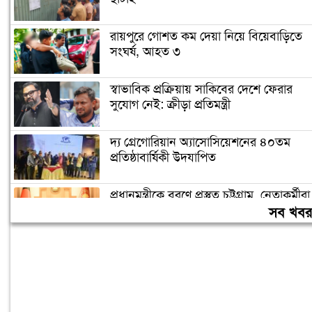
রায়পুরে গোশত কম দেয়া নিয়ে বিয়েবাড়িতে
সংঘর্ষ, আহত ৩
স্বাভাবিক প্রক্রিয়ায় সাকিবের দেশে ফেরার
সুযোগ নেই: ক্রীড়া প্রতিমন্ত্রী
দ্য গ্রেগোরিয়ান অ্যাসোসিয়েশনের ৪০তম
প্রতিষ্ঠাবার্ষিকী উদযাপিত
প্রধানমন্ত্রীকে বরণে প্রস্তুত চট্টগ্রাম, নেতাকর্মীরা
উজ্জীবিত
সব খব
বিদেশে পড়াশোনা শেষে দেশে ফেরার পরিবেশ
তৈরি করছে সরকার: পররাষ্ট্র প্রতিমন্ত্রী