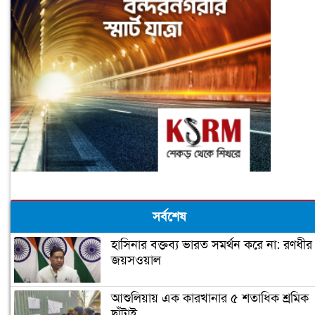
সর্বশেষ
হাসিনার বক্তব্য ভারত সমর্থন করে না: রণধীর
জয়সওয়াল
আশুলিয়ায় এক কারখানার ৫ শতাধিক শ্রমিক
ছাঁটাই