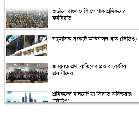
জর্ডানে বাংলাদেশি পোশাক শ্রমিকদের
কর্মবিরতি
বহুমাত্রিক সংকটে অভিবাসন খাত (ভিডিও)
জামানত প্রথা বাতিলের প্রস্তাব কোরিয়
প্রবাসীদের
শ্রমিকদের মালয়েশিয়া ফিরতে অনিশ্চয়তা
(ভিডিও)
নিউইয়র্কে মাহবুব উল আলম হানিফ এর
রোগমুক্তির জন্য দোয়া