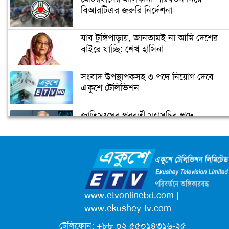
বিআরটিএর জরুরি নির্দেশনা
যাব টুঙ্গিপাড়ায়, জানতামই না আমি দেশের
বাইরে যাচ্ছি: শেখ হাসিনা
সংবাদ উপস্থাপকসহ ৩ পদে নিয়োগ দেবে
একুশে টেলিভিশন
জাতিসংঘের পরবর্তী মহাসচিব পদে
আলোচনায় ড. ইউনূস
ক্যাম্পাস অ্যাম্বাসেডর নিয়োগ দিচ্ছে একুশে
টেলিভিশন
পদোন্নতি পেয়ে সচিব হলেন ২ কর্মকর্তা
www.etvonlinebd.com
|
www.ekushey-tv.com
টেলিফোন: +৮৮ ০২ ৫৫০১৪৩১৬-২৫