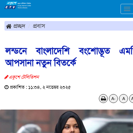
To
na
প্রচ্ছদ
প্রবাস
লন্ডনে বাংলাদেশি বংশোদ্ভূত এম
আপসানা নতুন বিতর্কে
একুশে টেলিভিশন
প্রকাশিত : ১১:০৪, ২ নভেম্বর ২০২৫
A-
A