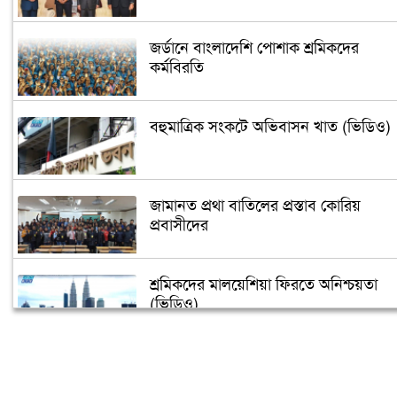
জর্ডানে বাংলাদেশি পোশাক শ্রমিকদের
কর্মবিরতি
বহুমাত্রিক সংকটে অভিবাসন খাত (ভিডিও)
জামানত প্রথা বাতিলের প্রস্তাব কোরিয়
প্রবাসীদের
শ্রমিকদের মালয়েশিয়া ফিরতে অনিশ্চয়তা
(ভিডিও)
নিউইয়র্কে মাহবুব উল আলম হানিফ এর
রোগমুক্তির জন্য দোয়া