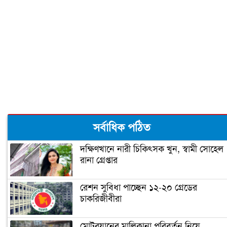
আমিরাতে সড়ক দুর্ঘটনায় বাংলাদেশির মৃত্যু
ওমানে নোয়াখালীর ৩ প্রবাসীর মৃত্যু
সর্বাধিক পঠিত
দক্ষিণখানে নারী চিকিৎসক খুন, স্বামী সোহেল
রানা গ্রেপ্তার
রেশন সুবিধা পাচ্ছেন ১২-২০ গ্রেডের
চাকরিজীবীরা
মোটরযানের মালিকানা পরিবর্তন নিয়ে