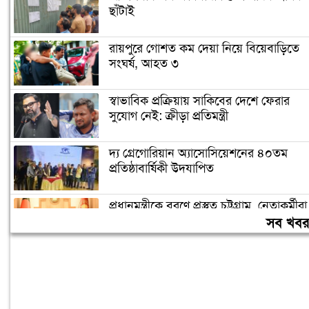
ছাঁটাই
রায়পুরে গোশত কম দেয়া নিয়ে বিয়েবাড়িতে
সংঘর্ষ, আহত ৩
স্বাভাবিক প্রক্রিয়ায় সাকিবের দেশে ফেরার
সুযোগ নেই: ক্রীড়া প্রতিমন্ত্রী
দ্য গ্রেগোরিয়ান অ্যাসোসিয়েশনের ৪০তম
প্রতিষ্ঠাবার্ষিকী উদযাপিত
প্রধানমন্ত্রীকে বরণে প্রস্তুত চট্টগ্রাম, নেতাকর্মীরা
উজ্জীবিত
সব খব
বিদেশে পড়াশোনা শেষে দেশে ফেরার পরিবেশ
তৈরি করছে সরকার: পররাষ্ট্র প্রতিমন্ত্রী