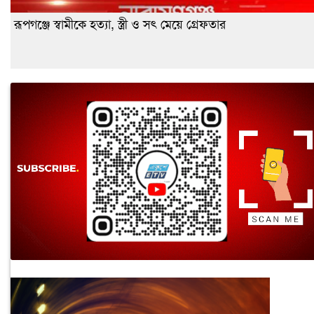
রূপগঞ্জে স্বামীকে হত্যা, স্ত্রী ও সৎ মেয়ে গ্রেফতার