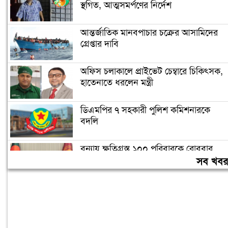
স্থগিত, আত্মসমর্পণের নির্দেশ
আন্তর্জাতিক মানবপাচার চক্রের আসামিদের
গ্রেপ্তার দাবি
অফিস চলাকালে প্রাইভেট চেম্বারে চিকিৎসক,
হাতেনাতে ধরলেন মন্ত্রী
ডিএমপির ৭ সহকারী পুলিশ কমিশনারকে
বদলি
বন্যায় ক্ষতিগ্রস্ত ১০০ পরিবারকে রোববার
নতুন ঘর দেবেন প্রধানমন্ত্রী
সব খব
তিন দিনের মধ্যে গ্যাস সরবরাহ স্বাভাবিক
হবে: জ্বালানিমন্ত্রী