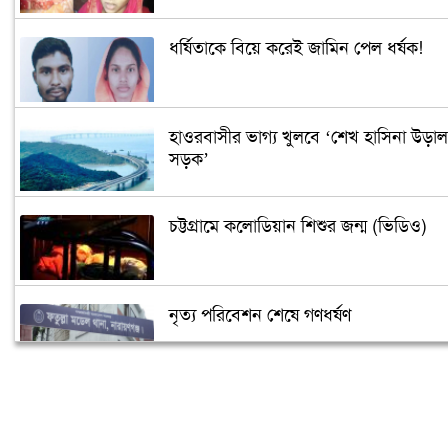
ধর্ষিতাকে বিয়ে করেই জামিন পেল ধর্ষক!
হাওরবাসীর ভাগ্য খুলবে ‘শেখ হাসিনা উড়াল
সড়ক’
চট্টগ্রামে কলোডিয়ান শিশুর জন্ম (ভিডিও)
নৃত্য পরিবেশন শেষে গণধর্ষণ
‘গুপ্তধন’র খবরে এলাকায় চাঞ্চল্য