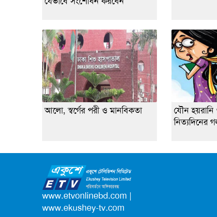
যেভাবে সংশোধন করবেন
আলো, স্বর্গের পরী ও মানবিকতা
যৌন হয়রানি 
নিত্যদিনের গল
www.etvonlinebd.com
|
www.ekushey-tv.com