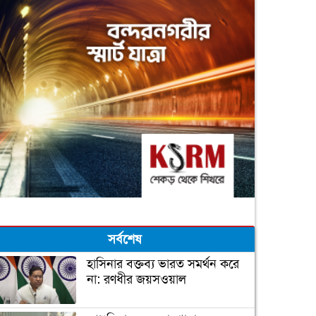
সর্বশেষ
হাসিনার বক্তব্য ভারত সমর্থন করে
না: রণধীর জয়সওয়াল