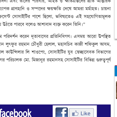
বেদনা এবং তাদের পরিবার, আহত ও ক্ষতিগ্রস্তদের প্রতি আন্তরিক
াপক প্রাণহানি ও সম্পদের ক্ষয়ক্ষতি দেখে আমরা মর্মাহত। চায়না
রিসেন্ট সোসাইটির পাশে ছিলো, ভবিষ্যতেও এই সহযোগিতামূলক
টিয়ে উঠতে পারবে বলেও আশাবাদ ব্যক্ত করেন তিনি।”
্যক্রম পরিদর্শন করেন দূতাবাসের প্রতিনিধিগণ। এসময় আরো উপস্থিত
্যান লুৎফুর রহমান চৌধুরী হেলাল, মহাসচিব কাজী শফিকুল আযম,
রাল কাউন্সিলার লি শাওপেং, সোসাইটির যুব স্বেচ্ছাসেবক বিভাগের
 পরিচালক মো. মিজানুর রহমানসহ সোসাইটির বিভিন্ন গুরুত্বপূর্ণ