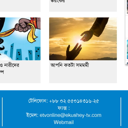
ভয়ংকর
ও নারীদের
আপনি কতটা সমমর্মী
্প
টেলিফোন: +৮৮ ০২ ৫৫০১৪৩১৬-২৫
ফ্যক্স :
ইমেল:
etvonline@ekushey-tv.com
Webmail