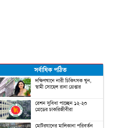
সর্বাধিক পঠিত
দক্ষিণখানে নারী চিকিৎসক খুন,
স্বামী সোহেল রানা গ্রেপ্তার
রেশন সুবিধা পাচ্ছেন ১২-২০
গ্রেডের চাকরিজীবীরা
মোটরযানের মালিকানা পরিবর্তন