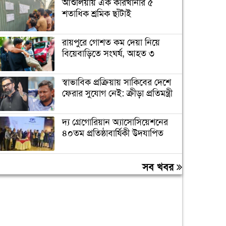
আশুলিয়ায় এক কারখানার ৫
শতাধিক শ্রমিক ছাঁটাই
রায়পুরে গোশত কম দেয়া নিয়ে
বিয়েবাড়িতে সংঘর্ষ, আহত ৩
স্বাভাবিক প্রক্রিয়ায় সাকিবের দেশে
ফেরার সুযোগ নেই: ক্রীড়া প্রতিমন্ত্রী
দ্য গ্রেগোরিয়ান অ্যাসোসিয়েশনের
৪০তম প্রতিষ্ঠাবার্ষিকী উদযাপিত
প্রধানমন্ত্রীকে বরণে প্রস্তুত চট্টগ্রাম,
সব খবর
নেতাকর্মীরা উজ্জীবিত
বিদেশে পড়াশোনা শেষে দেশে
ফেরার পরিবেশ তৈরি করছে
সরকার: পররাষ্ট্র প্রতিমন্ত্রী