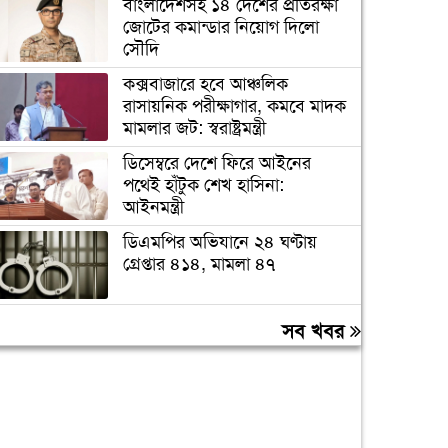
বাংলাদেশসহ ১৪ দেশের প্রতিরক্ষা
জোটের কমান্ডার নিয়োগ দিলো
সৌদি
কক্সবাজারে হবে আঞ্চলিক
রাসায়নিক পরীক্ষাগার, কমবে মাদক
মামলার জট: স্বরাষ্ট্রমন্ত্রী
ডিসেম্বরে দেশে ফিরে আইনের
পথেই হাঁটুক শেখ হাসিনা:
আইনমন্ত্রী
ডিএমপির অভিযানে ২৪ ঘণ্টায়
গ্রেপ্তার ৪১৪, মামলা ৪৭
দেশের গণমাধ্যম এখনও পুরোপুরি
সব খবর
স্বাধীন নয়: জামায়াত আমির
লিবিয়ায় অপহরণের শিকার হওয়া
১৩ বাংলাদেশি উদ্ধার