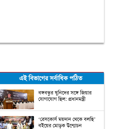
এই বিভাগের সর্বাধিক পঠিত
বঙ্গবন্ধুর খুনিদের সঙ্গে জিয়ার
যোগাযোগ ছিল: প্রধানমন্ত্রী
‘রেসকোর্স ময়দান থেকে বলছি’
বইয়ের মোড়ক উন্মোচন