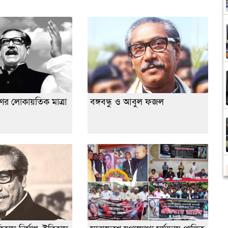
ষণের লোকায়তিক মাত্রা
বঙ্গবন্ধু ও আবুল ফজল