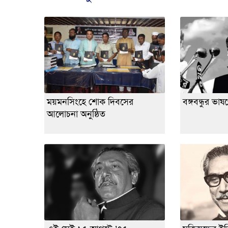
ময়মনসিংহে শোক দিবসের
বঙ্গবন্ধুর ভা
আলোচনা অনুষ্ঠিত