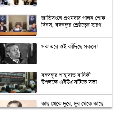
জাতিসংঘে প্রথমবার পালন শোক
দিবস, বঙ্গবন্ধুর শ্রেষ্ঠত্বের স্মরণ
সকাতরে ওই কাঁদিছে সকলে!
বঙ্গবন্ধুর শাহাদাত বার্ষিকী
উপলক্ষে এইউএসটিতে সভা
কাছ থেকে দুরে, দূর থেকে কাছে
শেখ মুজিব
সৌদিতে জাতীয় শোক দিবস
পালিত