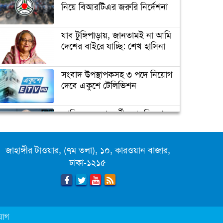
কাজ করেছে বঙ্গবন্ধু: প্রধানমন্ত্রী
নিয়ে বিআরটিএর জরুরি নির্দেশনা
যাব টুঙ্গিপাড়ায়, জানতামই না আমি
বঙ্গবন্ধু ও আবুল ফজল
দেশের বাইরে যাচ্ছি: শেখ হাসিনা
সংবাদ উপস্থাপকসহ ৩ পদে নিয়োগ
দেবে একুশে টেলিভিশন
বঙ্গবন্ধুর ভাষণের লোকায়তিক
মাত্রা
জাতিসংঘের পরবর্তী মহাসচিব পদে
আলোচনায় ড. ইউনূস
বঙ্গবন্ধুর খুনিদের ফিরিয়ে এনে
রায় কার্যকর করা হবে: আইনমন্ত্রী
জাহাঙ্গীর টাওয়ার, (৭ম তলা), ১০, কারওয়ান বাজার,
ক্যাম্পাস অ্যাম্বাসেডর নিয়োগ দিচ্ছে
ঢাকা-১২১৫
একুশে টেলিভিশন
পদোন্নতি পেয়ে সচিব হলেন ২
কর্মকর্তা
যোগ