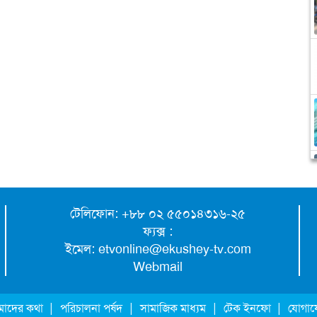
টেলিফোন: +৮৮ ০২ ৫৫০১৪৩১৬-২৫
ফ্যক্স :
ইমেল:
etvonline@ekushey-tv.com
Webmail
|
|
|
|
াদের কথা
পরিচালনা পর্ষদ
সামাজিক মাধ্যম
টেক ইনফো
যোগা