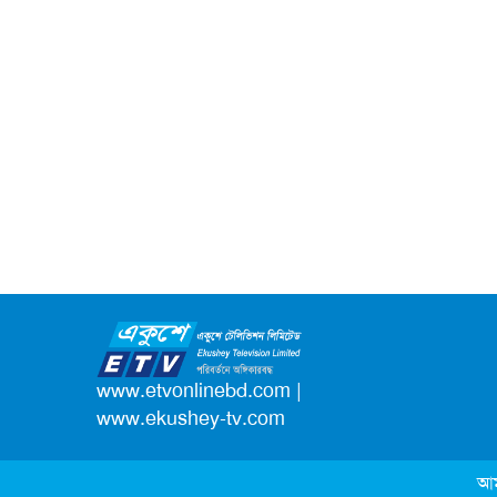
www.etvonlinebd.com
|
www.ekushey-tv.com
আম