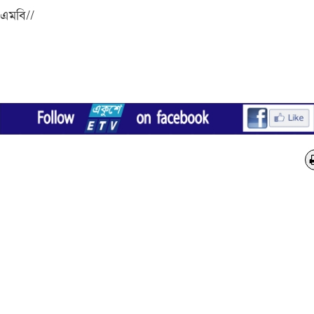
এমবি//