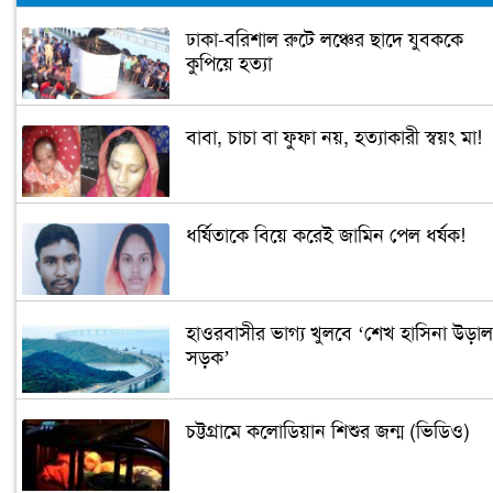
ঢাকা-বরিশাল রুটে লঞ্চের ছাদে যুবককে
কুপিয়ে হত্যা
বাবা, চাচা বা ফুফা নয়, হত্যাকারী স্বয়ং মা!
ধর্ষিতাকে বিয়ে করেই জামিন পেল ধর্ষক!
হাওরবাসীর ভাগ্য খুলবে ‘শেখ হাসিনা উড়াল
সড়ক’
চট্টগ্রামে কলোডিয়ান শিশুর জন্ম (ভিডিও)