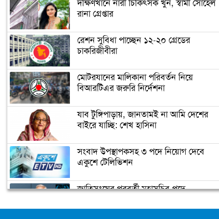
দক্ষিণখানে নারী চিকিৎসক খুন, স্বামী সোহেল
রানা গ্রেপ্তার
নারায়ণগঞ্জে গুদাম পরিষ্কার করতে গিয়ে ২
শ্রমিকের মৃত্যু
রেশন সুবিধা পাচ্ছেন ১২-২০ গ্রেডের
চাকরিজীবীরা
নারায়ণগঞ্জ পাসপোর্ট অফিসে ভাঙচুর,
কানাডা প্রবাসী আটক
মোটরযানের মালিকানা পরিবর্তন নিয়ে
বিআরটিএর জরুরি নির্দেশনা
মেহেদীর রং না মিটতেই কলিকে বিধবা
করলো সন্ত্রাসীরা
যাব টুঙ্গিপাড়ায়, জানতামই না আমি দেশের
বাইরে যাচ্ছি: শেখ হাসিনা
ডিসির বাসভবনে পুলিশ কনস্টেবলের
সংবাদ উপস্থাপকসহ ৩ পদে নিয়োগ দেবে
আত্মহত্যা
একুশে টেলিভিশন
জাতিসংঘের পরবর্তী মহাসচিব পদে
উপজেলা ছাত্রলীগের নতুন কমিটি
আলোচনায় ড. ইউনূস
হাজারো নেতাকর্মী নিয়ে সীতাকুণ্ড ছাত্রলীগের
আনন্দ মিছিল