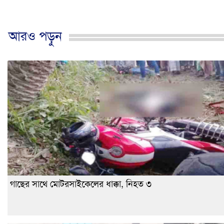
আরও পড়ুন
গাছের সাথে মোটরসাইকেলের ধাক্কা, নিহত ৩