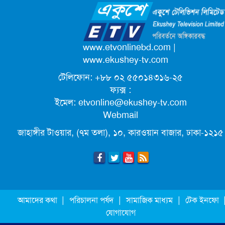
ক্যাম্পাস অ্যাম্বাসেডর নিয়োগ দিচ্ছে একুশে
টেলিভিশন
পদোন্নতি পেয়ে সচিব হলেন ২ কর্মকর্তা
www.etvonlinebd.com
|
www.ekushey-tv.com
টেলিফোন: +৮৮ ০২ ৫৫০১৪৩১৬-২৫
লিগ্যাল এইডের মাধ্যমে সন্তান ফিরে পেল
ফ্যক্স :
সেই কিশোরী মা জুঁই
ইমেল:
etvonline@ekushey-tv.com
Webmail
জেট ফুয়েলের দাম কমলো লিটারে ১৯ টাকা
জাহাঙ্গীর টাওয়ার, (৭ম তলা), ১০, কারওয়ান বাজার, ঢাকা-১২১৫
মূল্যস্ফীতি কমে জুনে ৯ দশমিক ১৬ শতাংশ
ছুটিতে গিয়ে না ফিরলে ৩ বছরের নিষেধাজ্ঞা,
|
|
|
আমাদের কথা
পরিচালনা পর্ষদ
সামাজিক মাধ্যম
টেক ইনফো
নতুন নিয়ম সৌদির
যোগাযোগ