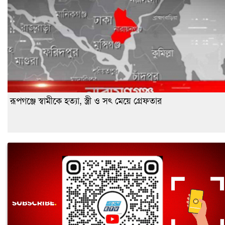
রূপগঞ্জে স্বামীকে হত্যা, স্ত্রী ও সৎ মেয়ে গ্রেফতার