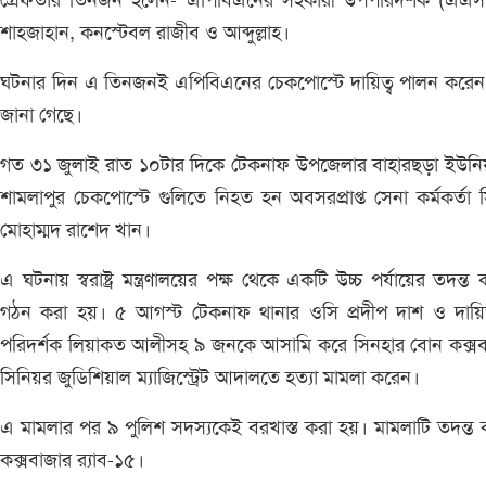
গ্রেফতার তিনজন হলেন- এপিবিএনের সহকারী উপপরিদর্শক (এএ
শাহজাহান, কনস্টেবল রাজীব ও আব্দুল্লাহ।
ঘটনার দিন এ তিনজনই এপিবিএনের চেকপোস্টে দায়িত্ব পালন করে
জানা গেছে।
গত ৩১ জুলাই রাত ১০টার দিকে টেকনাফ উপজেলার বাহারছড়া ইউনি
শামলাপুর চেকপোস্টে গুলিতে নিহত হন অবসরপ্রাপ্ত সেনা কর্মকর্তা 
মোহাম্মদ রাশেদ খান।
এ ঘটনায় স্বরাষ্ট্র মন্ত্রণালয়ের পক্ষ থেকে একটি উচ্চ পর্যায়ের তদন্ত 
গঠন করা হয়। ৫ আগস্ট টেকনাফ থানার ওসি প্রদীপ দাশ ও দায়িত
পরিদর্শক লিয়াকত আলীসহ ৯ জনকে আসামি করে সিনহার বোন কক্সব
সিনিয়র জুডিশিয়াল ম্যাজিস্ট্রেট আদালতে হত্যা মামলা করেন।
এ মামলার পর ৯ পুলিশ সদস্যকেই বরখাস্ত করা হয়। মামলাটি তদন্ত
কক্সবাজার র‌্যাব-১৫।