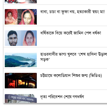
বাবা, চাচা বা ফুফা নয়, হত্যাকারী স্বয়ং মা!
ধর্ষিতাকে বিয়ে করেই জামিন পেল ধর্ষক!
হাওরবাসীর ভাগ্য খুলবে ‘শেখ হাসিনা উড়াল
সড়ক’
চট্টগ্রামে কলোডিয়ান শিশুর জন্ম (ভিডিও)
নৃত্য পরিবেশন শেষে গণধর্ষণ