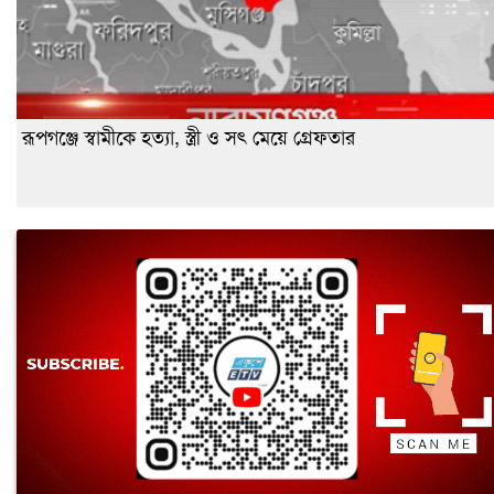
রূপগঞ্জে স্বামীকে হত্যা, স্ত্রী ও সৎ মেয়ে গ্রেফতার