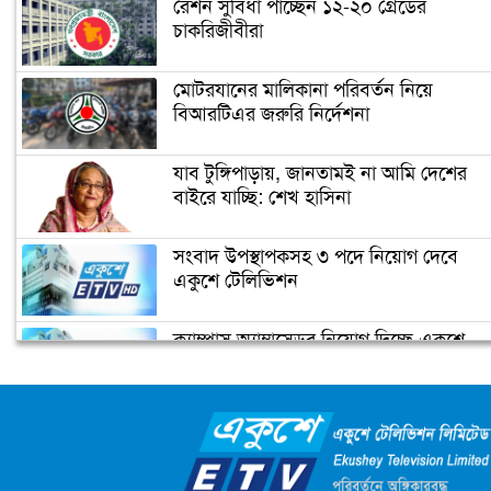
রেশন সুবিধা পাচ্ছেন ১২-২০ গ্রেডের
চাকরিজীবীরা
নারায়ণগঞ্জ পাসপোর্ট অফিসে ভাঙচুর,
কানাডা প্রবাসী আটক
মোটরযানের মালিকানা পরিবর্তন নিয়ে
বিআরটিএর জরুরি নির্দেশনা
মেহেদীর রং না মিটতেই কলিকে বিধবা
করলো সন্ত্রাসীরা
যাব টুঙ্গিপাড়ায়, জানতামই না আমি দেশের
বাইরে যাচ্ছি: শেখ হাসিনা
ডিসির বাসভবনে পুলিশ কনস্টেবলের
সংবাদ উপস্থাপকসহ ৩ পদে নিয়োগ দেবে
আত্মহত্যা
একুশে টেলিভিশন
ক্যাম্পাস অ্যাম্বাসেডর নিয়োগ দিচ্ছে একুশে
উপজেলা ছাত্রলীগের নতুন কমিটি
টেলিভিশন
হাজারো নেতাকর্মী নিয়ে সীতাকুণ্ড ছাত্রলীগের
আনন্দ মিছিল
জাতিসংঘের পরবর্তী মহাসচিব পদে
আলোচনায় ড. ইউনূস