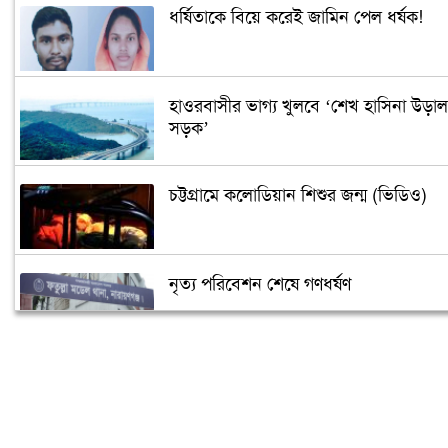
ধর্ষিতাকে বিয়ে করেই জামিন পেল ধর্ষক!
হাওরবাসীর ভাগ্য খুলবে ‘শেখ হাসিনা উড়াল
সড়ক’
চট্টগ্রামে কলোডিয়ান শিশুর জন্ম (ভিডিও)
নৃত্য পরিবেশন শেষে গণধর্ষণ
‘গুপ্তধন’র খবরে এলাকায় চাঞ্চল্য