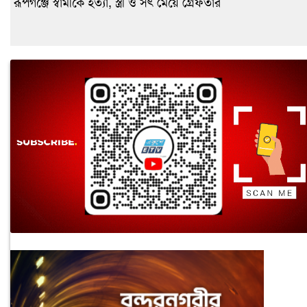
রূপগঞ্জে স্বামীকে হত্যা, স্ত্রী ও সৎ মেয়ে গ্রেফতার