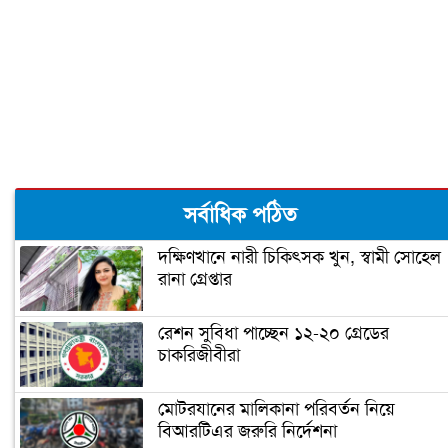
মেলেনি ভাতা, ডিউটি পেতে দিতে হয়েছে ১
লাখ টাকা
রূপগঞ্জে কন্যাশিশুকে আছঁড়ে হত্যা করলো
বাবা
ঝালকাঠিতে পিলার চোরাচালান চক্রের ৮
সর্বাধিক পঠিত
সদস্য আটক
দক্ষিণখানে নারী চিকিৎসক খুন, স্বামী সোহেল
রানা গ্রেপ্তার
নারায়ণগঞ্জে গুদাম পরিষ্কার করতে গিয়ে ২
শ্রমিকের মৃত্যু
রেশন সুবিধা পাচ্ছেন ১২-২০ গ্রেডের
চাকরিজীবীরা
নারায়ণগঞ্জ পাসপোর্ট অফিসে ভাঙচুর,
কানাডা প্রবাসী আটক
মোটরযানের মালিকানা পরিবর্তন নিয়ে
বিআরটিএর জরুরি নির্দেশনা