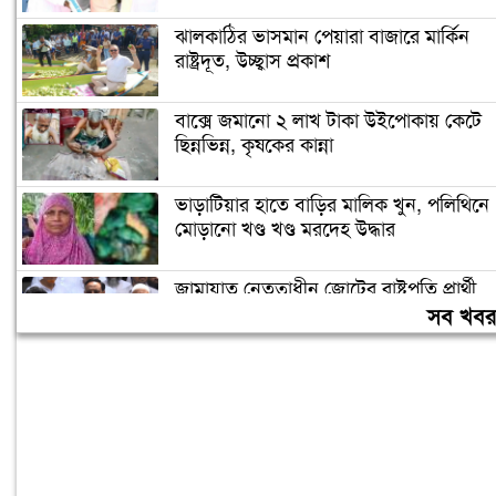
ঝালকাঠির ভাসমান পেয়ারা বাজারে মার্কিন
রাষ্ট্রদূত, উচ্ছ্বাস প্রকাশ
বাক্সে জমানো ২ লাখ টাকা উইপোকায় কেটে
ছিন্নভিন্ন, কৃষকের কান্না
ভাড়াটিয়ার হাতে বাড়ির মালিক খুন, পলিথিনে
মোড়ানো খণ্ড খণ্ড মরদেহ উদ্ধার
জামায়াত নেতৃত্বাধীন জোটের রাষ্ট্রপতি প্রার্থী
অলি আহমদ
সব খব
রাষ্ট্রপতি নির্বাচন: দুটি মনোনয়নপত্র সংগ্রহ
বিএনপির