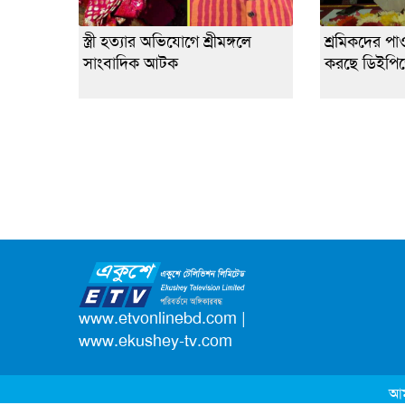
স্ত্রী হত্যার অভিযোগে শ্রীমঙ্গলে
শ্রমিকদের পা
সাংবাদিক আটক
করছে ডিইপি
www.etvonlinebd.com
|
www.ekushey-tv.com
আম