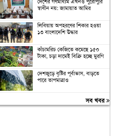
দেশের গণমাধ্যম এখনও পুরোপুরি
স্বাধীন নয়: জামায়াত আমির
লিবিয়ায় অপহরণের শিকার হওয়া
১৩ বাংলাদেশি উদ্ধার
কাঁচামরিচ কেজিতে কমেছে ১৫০
টাকা, চড়া দামেই বিক্রি হচ্ছে মুরগি
দেশজুড়ে বৃষ্টির পূর্বাভাস, বাড়তে
পারে তাপমাত্রাও
স্কুলছাত্রীকে ধর্ষণের মামলায়
সব খবর
কনটেন্ট ক্রিয়েটর রিপন মিয়া
গ্রেপ্তার
ভিন্নমতকে সম্মান করাই গণতন্ত্রের
অন্যতম ভিত্তি: মির্জা ফখরুল