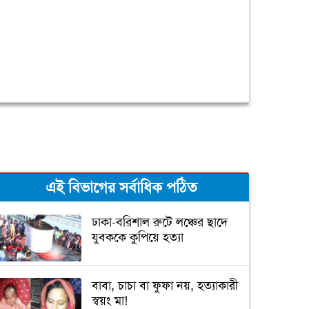
এই বিভাগের সর্বাধিক পঠিত
ঢাকা-বরিশাল রুটে লঞ্চের ছাদে
যুবককে কুপিয়ে হত্যা
বাবা, চাচা বা ফুফা নয়, হত্যাকারী
স্বয়ং মা!