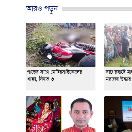
আরও পড়ুন
গাছের সাথে মোটরসাইকেলের
বাগেরহাটে মাদর
ধাক্কা, নিহত ৩
মরদেহ উদ্ধার