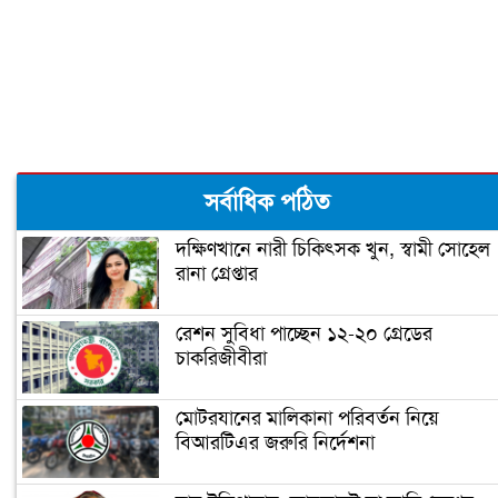
লাখ টাকা
রূপগঞ্জে কন্যাশিশুকে আছঁড়ে হত্যা করলো
বাবা
ঝালকাঠিতে পিলার চোরাচালান চক্রের ৮
সর্বাধিক পঠিত
সদস্য আটক
দক্ষিণখানে নারী চিকিৎসক খুন, স্বামী সোহেল
রানা গ্রেপ্তার
নারায়ণগঞ্জে গুদাম পরিষ্কার করতে গিয়ে ২
শ্রমিকের মৃত্যু
রেশন সুবিধা পাচ্ছেন ১২-২০ গ্রেডের
চাকরিজীবীরা
নারায়ণগঞ্জ পাসপোর্ট অফিসে ভাঙচুর,
কানাডা প্রবাসী আটক
মোটরযানের মালিকানা পরিবর্তন নিয়ে
বিআরটিএর জরুরি নির্দেশনা
মেহেদীর রং না মিটতেই কলিকে বিধবা