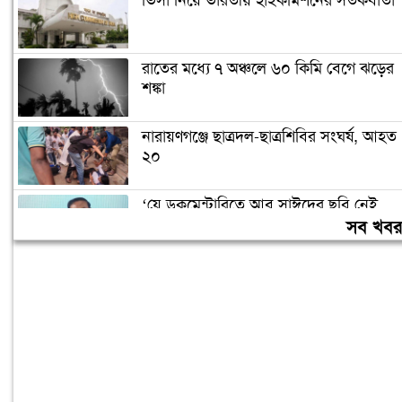
ভিসা নিয়ে ভারতীয় হাইকমিশনের সতর্কবার্তা
রাতের মধ্যে ৭ অঞ্চলে ৬০ কিমি বেগে ঝড়ের
শঙ্কা
নারায়ণগঞ্জে ছাত্রদল-ছাত্রশিবির সংঘর্ষ, আহত
২০
‘যে ডকুমেন্টারিতে আবু সাঈদের ছবি নেই,
সেটা কোনো ডকুমেন্টারি নয়’
সব খব
বরিশাল বিশ্ববিদ্যালয়ে ছাত্রদল-শিবির সংঘর্ষ,
আহত অন্তত ১০