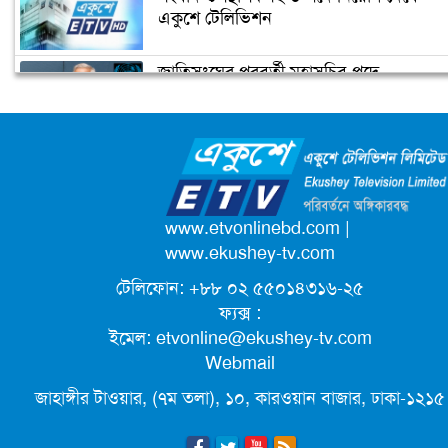
আত্মহত্যা
একুশে টেলিভিশন
জাতিসংঘের পরবর্তী মহাসচিব পদে
উপজেলা ছাত্রলীগের নতুন কমিটি
আলোচনায় ড. ইউনূস
হাজারো নেতাকর্মী নিয়ে সীতাকুণ্ড ছাত্রলীগের
আনন্দ মিছিল
ক্যাম্পাস অ্যাম্বাসেডর নিয়োগ দিচ্ছে একুশে
টেলিভিশন
পদোন্নতি পেয়ে সচিব হলেন ২ কর্মকর্তা
www.etvonlinebd.com
|
www.ekushey-tv.com
টেলিফোন: +৮৮ ০২ ৫৫০১৪৩১৬-২৫
লিগ্যাল এইডের মাধ্যমে সন্তান ফিরে পেল
ফ্যক্স :
সেই কিশোরী মা জুঁই
ইমেল:
etvonline@ekushey-tv.com
Webmail
জেট ফুয়েলের দাম কমলো লিটারে ১৯ টাকা
জাহাঙ্গীর টাওয়ার, (৭ম তলা), ১০, কারওয়ান বাজার, ঢাকা-১২১৫