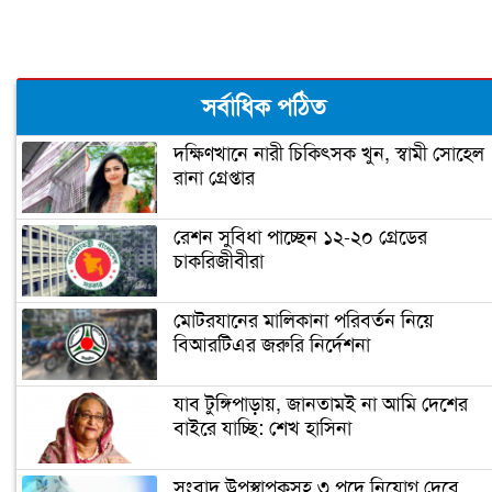
বাবা
ঝালকাঠিতে পিলার চোরাচালান চক্রের ৮
সর্বাধিক পঠিত
সদস্য আটক
দক্ষিণখানে নারী চিকিৎসক খুন, স্বামী সোহেল
রানা গ্রেপ্তার
নারায়ণগঞ্জে গুদাম পরিষ্কার করতে গিয়ে ২
শ্রমিকের মৃত্যু
রেশন সুবিধা পাচ্ছেন ১২-২০ গ্রেডের
চাকরিজীবীরা
নারায়ণগঞ্জ পাসপোর্ট অফিসে ভাঙচুর,
কানাডা প্রবাসী আটক
মোটরযানের মালিকানা পরিবর্তন নিয়ে
বিআরটিএর জরুরি নির্দেশনা
মেহেদীর রং না মিটতেই কলিকে বিধবা
করলো সন্ত্রাসীরা
যাব টুঙ্গিপাড়ায়, জানতামই না আমি দেশের
বাইরে যাচ্ছি: শেখ হাসিনা
ডিসির বাসভবনে পুলিশ কনস্টেবলের
সংবাদ উপস্থাপকসহ ৩ পদে নিয়োগ দেবে