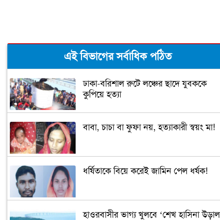
এই বিভাগের সর্বাধিক পঠিত
ঢাকা-বরিশাল রুটে লঞ্চের ছাদে যুবককে
কুপিয়ে হত্যা
বাবা, চাচা বা ফুফা নয়, হত্যাকারী স্বয়ং মা!
ধর্ষিতাকে বিয়ে করেই জামিন পেল ধর্ষক!
হাওরবাসীর ভাগ্য খুলবে ‘শেখ হাসিনা উড়াল