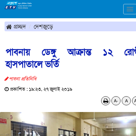
To
na
প্রচ্ছদ
দেশজুড়ে
পাবনায় ডেঙ্গু আক্রান্ত ১২ রো
হাসপাতালে ভর্তি
পাবনা প্রতিনিধি
প্রকাশিত : ১৯:২৩, ২৭ জুলাই ২০১৯
A-
A