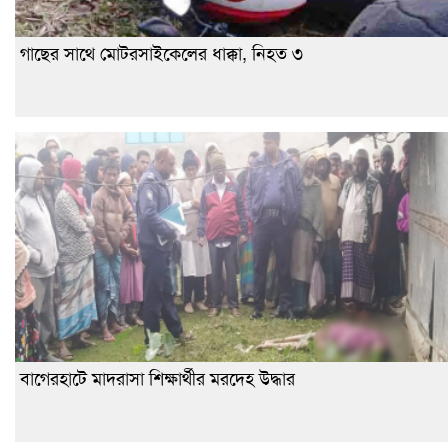
গাছের সাথে মোটরসাইকেলের ধাক্কা, নিহত ৩
বাগেরহাটে মাদরাসা শিক্ষার্থীর মরদেহ উদ্ধার