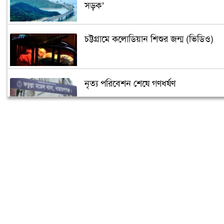
সড়ক’
চট্টগ্রামে কলোডিয়ান শিশুর জন্ম (ভিডিও)
নৃত্য পরিবেশন শেষে গণধর্ষণ
‘গুপ্তধন’র খবরে এলাকায় চাঞ্চল্য
মেলেনি ভাতা, ডিউটি পেতে দিতে হয়েছে ১
লাখ টাকা
রূপগঞ্জে কন্যাশিশুকে আছঁড়ে হত্যা করলো