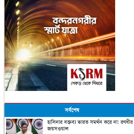
সর্বশেষ
হাসিনার বক্তব্য ভারত সমর্থন করে না: রণধীর
জয়সওয়াল