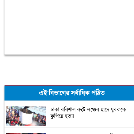
এই বিভাগের সর্বাধিক পঠিত
ঢাকা-বরিশাল রুটে লঞ্চের ছাদে যুবককে
কুপিয়ে হত্যা