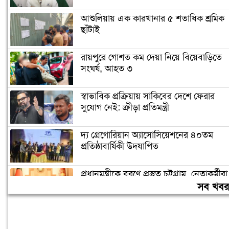
আশুলিয়ায় এক কারখানার ৫ শতাধিক শ্রমিক
ছাঁটাই
রায়পুরে গোশত কম দেয়া নিয়ে বিয়েবাড়িতে
সংঘর্ষ, আহত ৩
স্বাভাবিক প্রক্রিয়ায় সাকিবের দেশে ফেরার
সুযোগ নেই: ক্রীড়া প্রতিমন্ত্রী
দ্য গ্রেগোরিয়ান অ্যাসোসিয়েশনের ৪০তম
প্রতিষ্ঠাবার্ষিকী উদযাপিত
প্রধানমন্ত্রীকে বরণে প্রস্তুত চট্টগ্রাম, নেতাকর্মীরা
উজ্জীবিত
সব খব
বিদেশে পড়াশোনা শেষে দেশে ফেরার পরিবেশ
তৈরি করছে সরকার: পররাষ্ট্র প্রতিমন্ত্রী