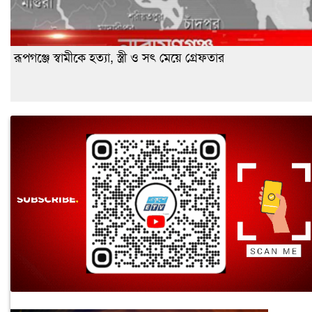
রূপগঞ্জে স্বামীকে হত্যা, স্ত্রী ও সৎ মেয়ে গ্রেফতার