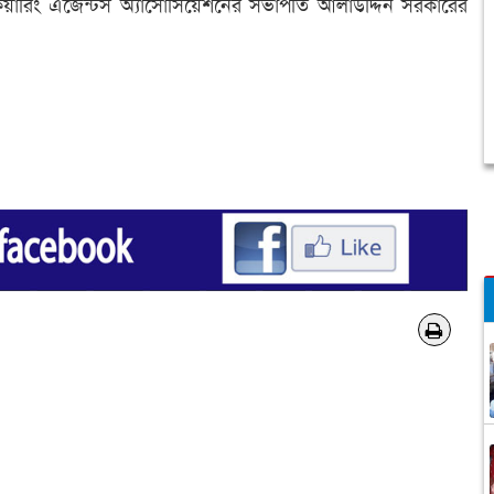
ক্লিয়ারিং এজেন্টস অ্যাসোসিয়েশনের সভাপতি আলাউদ্দিন সরকারের