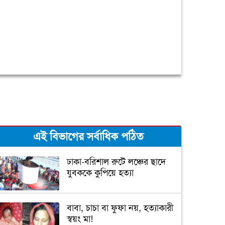
এই বিভাগের সর্বাধিক পঠিত
ঢাকা-বরিশাল রুটে লঞ্চের ছাদে
যুবককে কুপিয়ে হত্যা
বাবা, চাচা বা ফুফা নয়, হত্যাকারী
স্বয়ং মা!