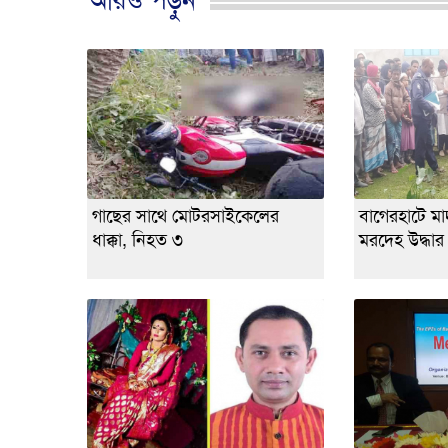
আরও পড়ুন
গাছের সাথে মোটরসাইকেলের
বাগেরহাটে মাদর
ধাক্কা, নিহত ৩
মরদেহ উদ্ধার