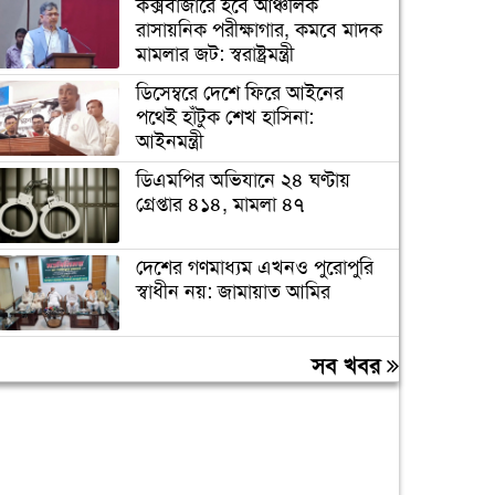
কক্সবাজারে হবে আঞ্চলিক
রাসায়নিক পরীক্ষাগার, কমবে মাদক
মামলার জট: স্বরাষ্ট্রমন্ত্রী
ডিসেম্বরে দেশে ফিরে আইনের
পথেই হাঁটুক শেখ হাসিনা:
আইনমন্ত্রী
ডিএমপির অভিযানে ২৪ ঘণ্টায়
গ্রেপ্তার ৪১৪, মামলা ৪৭
দেশের গণমাধ্যম এখনও পুরোপুরি
স্বাধীন নয়: জামায়াত আমির
লিবিয়ায় অপহরণের শিকার হওয়া
সব খবর
১৩ বাংলাদেশি উদ্ধার
কাঁচামরিচ কেজিতে কমেছে ১৫০
টাকা, চড়া দামেই বিক্রি হচ্ছে মুরগি