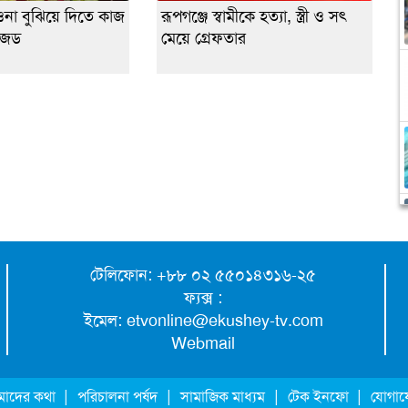
ওনা বুঝিয়ে দিতে কাজ
রূপগঞ্জে স্বামীকে হত্যা, স্ত্রী ও সৎ
জেড
মেয়ে গ্রেফতার
টেলিফোন: +৮৮ ০২ ৫৫০১৪৩১৬-২৫
ফ্যক্স :
ইমেল:
etvonline@ekushey-tv.com
Webmail
|
|
|
|
াদের কথা
পরিচালনা পর্ষদ
সামাজিক মাধ্যম
টেক ইনফো
যোগা