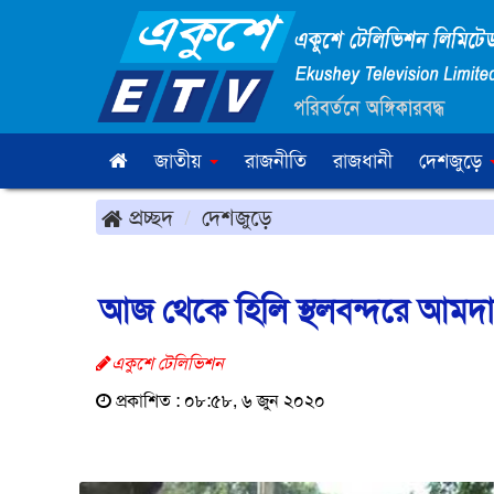
জাতীয়
রাজনীতি
রাজধানী
দেশজুড়ে
প্রচ্ছদ
দেশজুড়ে
আজ থেকে হিলি স্থলবন্দরে আমদানি
একুশে টেলিভিশন
প্রকাশিত : ০৮:৫৮, ৬ জুন ২০২০