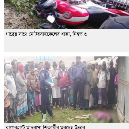
গাছের সাথে মোটরসাইকেলের ধাক্কা, নিহত ৩
বাগেরহাটে মাদরাসা শিক্ষার্থীর মরদেহ উদ্ধার