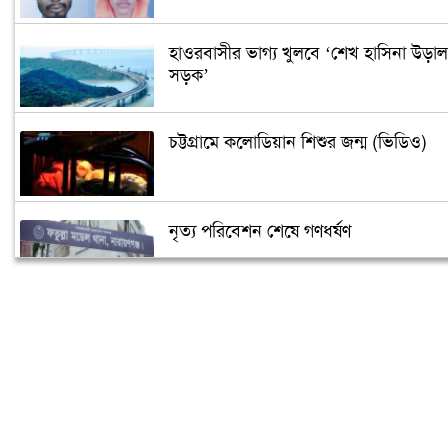
হাওরবাসীর ভাগ্য খুলবে ‘শেখ হাসিনা উড়াল
সড়ক’
চট্টগ্রামে কলোডিয়ান শিশুর জন্ম (ভিডিও)
নৃত্য পরিবেশন শেষে গণধর্ষণ
‘গুপ্তধন’র খবরে এলাকায় চাঞ্চল্য
মেলেনি ভাতা, ডিউটি পেতে দিতে হয়েছে ১
লাখ টাকা