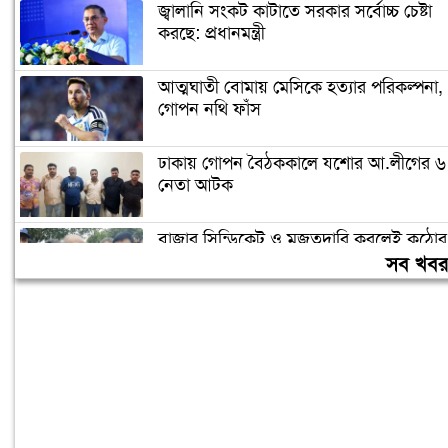
জ্বালানি সংকট কাটাতে সরকার সর্বোচ্চ চেষ্টা
করছে: প্রধানমন্ত্রী
আত্মঘাতী বোমায় মেসিকে হত্যার পরিকল্পনা,
গোপন নথি ফাঁস
ঢাকায় গোপন বৈঠককালে যশোর আ.লীগের ৬
নেতা আটক
বাজার সিন্ডিকেট ও মজুতদারি করলেই কঠোর
ব্যবস্থা: আইনমন্ত্রী
সব খব
ফের বাড়ল স্বর্ণের দাম, ভরি ২ লাখ ৩৪ হাজার
টাকা ছাড়াল