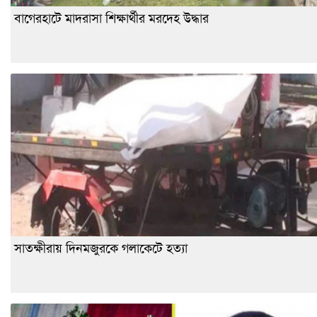
বাগেরহাটে মাদরাসা শিক্ষার্থীর মরদেহ উদ্ধার
সাতক্ষীরায় দিনমজুরকে গলাকেটে হত্যা