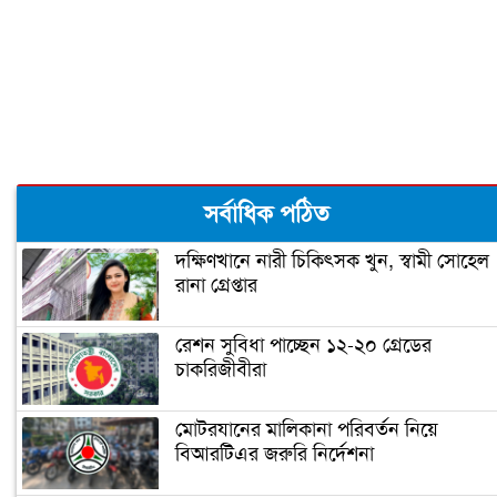
লাখ টাকা
রূপগঞ্জে কন্যাশিশুকে আছঁড়ে হত্যা করলো
বাবা
ঝালকাঠিতে পিলার চোরাচালান চক্রের ৮
সর্বাধিক পঠিত
সদস্য আটক
দক্ষিণখানে নারী চিকিৎসক খুন, স্বামী সোহেল
রানা গ্রেপ্তার
নারায়ণগঞ্জে গুদাম পরিষ্কার করতে গিয়ে ২
শ্রমিকের মৃত্যু
রেশন সুবিধা পাচ্ছেন ১২-২০ গ্রেডের
চাকরিজীবীরা
নারায়ণগঞ্জ পাসপোর্ট অফিসে ভাঙচুর,
কানাডা প্রবাসী আটক
মোটরযানের মালিকানা পরিবর্তন নিয়ে
বিআরটিএর জরুরি নির্দেশনা
মেহেদীর রং না মিটতেই কলিকে বিধবা