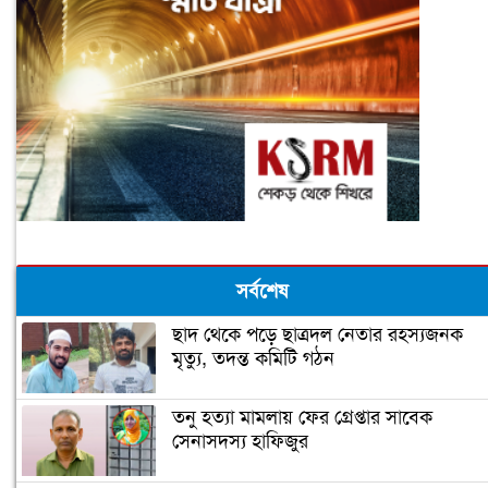
সর্বশেষ
ছাদ থেকে পড়ে ছাত্রদল নেতার রহস্যজনক
মৃত‍্যু, তদন্ত কমিটি গঠন
তনু হত্যা মামলায় ফের গ্রেপ্তার সাবেক
সেনাসদস্য হাফিজুর