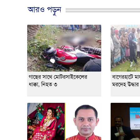
আরও পড়ুন
গাছের সাথে মোটরসাইকেলের
বাগেরহাটে মাদর
ধাক্কা, নিহত ৩
মরদেহ উদ্ধার