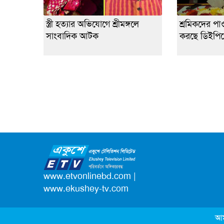
স্ত্রী হত্যার অভিযোগে শ্রীমঙ্গলে
শ্রমিকদের পা
সাংবাদিক আটক
করছে ডিইপি
www.etvonlinebd.com
|
www.ekushey-tv.com
আম