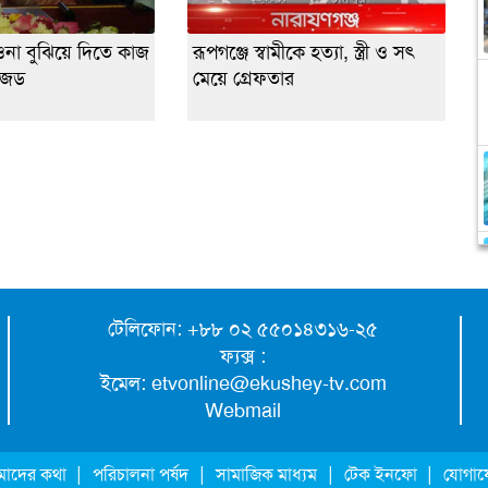
ওনা বুঝিয়ে দিতে কাজ
রূপগঞ্জে স্বামীকে হত্যা, স্ত্রী ও সৎ
জেড
মেয়ে গ্রেফতার
টেলিফোন: +৮৮ ০২ ৫৫০১৪৩১৬-২৫
ফ্যক্স :
ইমেল:
etvonline@ekushey-tv.com
Webmail
|
|
|
|
াদের কথা
পরিচালনা পর্ষদ
সামাজিক মাধ্যম
টেক ইনফো
যোগা