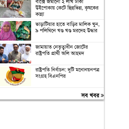
বাক্সে জমানো ২ লাখ টাকা
উইপোকায় কেটে ছিন্নভিন্ন, কৃষকের
কান্না
ভাড়াটিয়ার হাতে বাড়ির মালিক খুন,
৯ পলিথিনে খণ্ড খণ্ড মরদেহ উদ্ধার
জামায়াত নেতৃত্বাধীন জোটের
রাষ্ট্রপতি প্রার্থী অলি আহমদ
রাষ্ট্রপতি নির্বাচন: দুটি মনোনয়নপত্র
সংগ্রহ বিএনপির
জীবননগরে বিএসএফ’র পুশইনের
সব খবর
চেষ্টা প্রতিহত করল বিজিবি
সাড়ে ৩৪ হাজার পদে দ্রুত নিয়োগে
স্বাস্থ্য অধিদপ্তরকে নির্দেশ