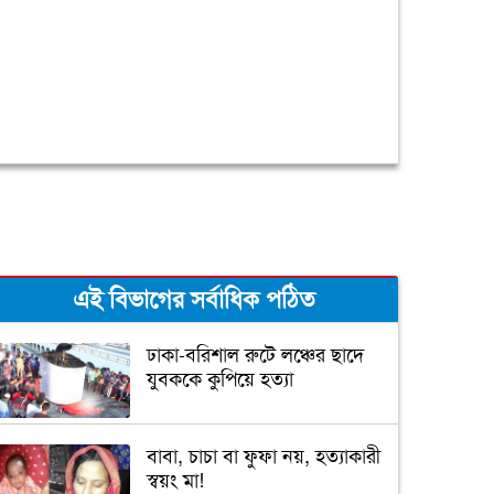
এই বিভাগের সর্বাধিক পঠিত
ঢাকা-বরিশাল রুটে লঞ্চের ছাদে
যুবককে কুপিয়ে হত্যা
বাবা, চাচা বা ফুফা নয়, হত্যাকারী
স্বয়ং মা!