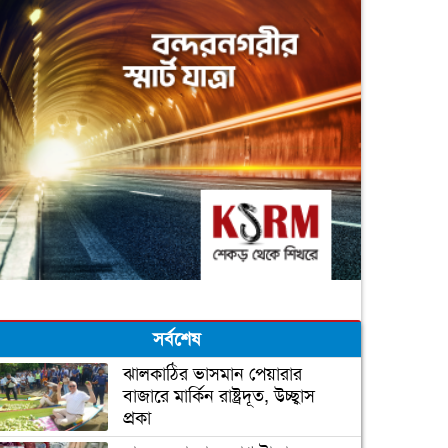
সর্বশেষ
ঝালকাঠির ভাসমান পেয়ারার
বাজারে মার্কিন রাষ্ট্রদূত, উচ্ছ্বাস
প্রকা