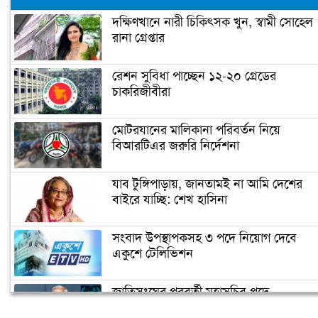
দক্ষিণখানে নারী চিকিৎসক খুন, স্বামী সোহেল
রানা গ্রেপ্তার
নারায়ণগঞ্জে গুদাম পরিষ্কার করতে গিয়ে ২
শ্রমিকের মৃত্যু
রেশন সুবিধা পাচ্ছেন ১২-২০ গ্রেডের
চাকরিজীবীরা
নারায়ণগঞ্জ পাসপোর্ট অফিসে ভাঙচুর,
কানাডা প্রবাসী আটক
মোটরযানের মালিকানা পরিবর্তন নিয়ে
বিআরটিএর জরুরি নির্দেশনা
মেহেদীর রং না মিটতেই কলিকে বিধবা
করলো সন্ত্রাসীরা
যাব টুঙ্গিপাড়ায়, জানতামই না আমি দেশের
বাইরে যাচ্ছি: শেখ হাসিনা
ডিসির বাসভবনে পুলিশ কনস্টেবলের
সংবাদ উপস্থাপকসহ ৩ পদে নিয়োগ দেবে
আত্মহত্যা
একুশে টেলিভিশন
জাতিসংঘের পরবর্তী মহাসচিব পদে
উপজেলা ছাত্রলীগের নতুন কমিটি
আলোচনায় ড. ইউনূস
হাজারো নেতাকর্মী নিয়ে সীতাকুণ্ড ছাত্রলীগের