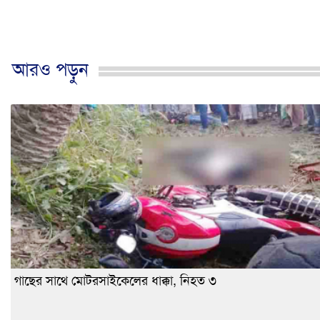
আরও পড়ুন
গাছের সাথে মোটরসাইকেলের ধাক্কা, নিহত ৩