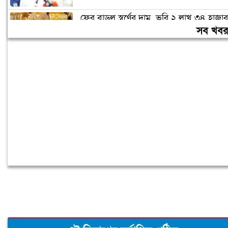
ফের বাড়ল স্বর্ণের দাম, ভরি ২ লাখ ৩৪ হাজার
টাকা ছাড়াল
সব খব
গণঅভ্যুত্থানের সঙ্গে প্রথম বেইমানি করেছেন
জামায়াত আমির: রাশেদ খাঁন