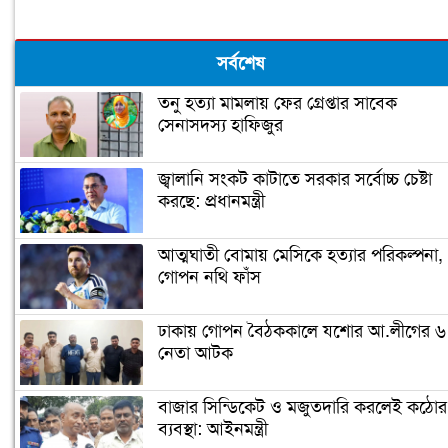
সর্বশেষ
তনু হত্যা মামলায় ফের গ্রেপ্তার সাবেক
সেনাসদস্য হাফিজুর
জ্বালানি সংকট কাটাতে সরকার সর্বোচ্চ চেষ্টা
করছে: প্রধানমন্ত্রী
আত্মঘাতী বোমায় মেসিকে হত্যার পরিকল্পনা,
গোপন নথি ফাঁস
ঢাকায় গোপন বৈঠককালে যশোর আ.লীগের ৬
নেতা আটক
বাজার সিন্ডিকেট ও মজুতদারি করলেই কঠোর
ব্যবস্থা: আইনমন্ত্রী