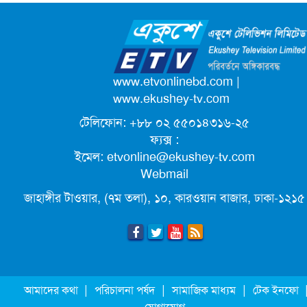
আনন্দ মিছিল
ক্যাম্পাস অ্যাম্বাসেডর নিয়োগ দিচ্ছে একুশে
টেলিভিশন
পদোন্নতি পেয়ে সচিব হলেন ২ কর্মকর্তা
www.etvonlinebd.com
|
www.ekushey-tv.com
টেলিফোন: +৮৮ ০২ ৫৫০১৪৩১৬-২৫
লিগ্যাল এইডের মাধ্যমে সন্তান ফিরে পেল
ফ্যক্স :
সেই কিশোরী মা জুঁই
ইমেল:
etvonline@ekushey-tv.com
Webmail
জেট ফুয়েলের দাম কমলো লিটারে ১৯ টাকা
জাহাঙ্গীর টাওয়ার, (৭ম তলা), ১০, কারওয়ান বাজার, ঢাকা-১২১৫
মূল্যস্ফীতি কমে জুনে ৯ দশমিক ১৬ শতাংশ
ছুটিতে গিয়ে না ফিরলে ৩ বছরের নিষেধাজ্ঞা,
|
|
|
আমাদের কথা
পরিচালনা পর্ষদ
সামাজিক মাধ্যম
টেক ইনফো
নতুন নিয়ম সৌদির