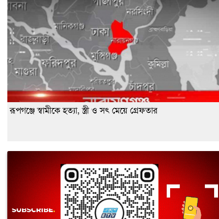
রূপগঞ্জে স্বামীকে হত্যা, স্ত্রী ও সৎ মেয়ে গ্রেফতার