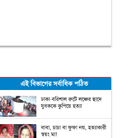
এই বিভাগের সর্বাধিক পঠিত
ঢাকা-বরিশাল রুটে লঞ্চের ছাদে
যুবককে কুপিয়ে হত্যা
বাবা, চাচা বা ফুফা নয়, হত্যাকারী
স্বয়ং মা!