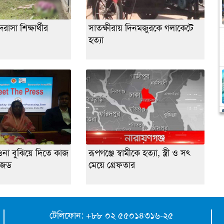
াসা শিক্ষার্থীর
সাতক্ষীরায় দিনমজুরকে গলাকেটে
হত্যা
ওনা বুঝিয়ে দিতে কাজ
রূপগঞ্জে স্বামীকে হত্যা, স্ত্রী ও সৎ
জেড
মেয়ে গ্রেফতার
টেলিফোন: +৮৮ ০২ ৫৫০১৪৩১৬-২৫