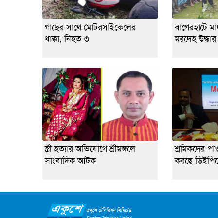
গাছের সাথে মোটরসাইকেলের
বাগেরহাটে মাদর
ধাক্কা, নিহত ৩
মরদেহ উদ্ধার
স্ত্রী হত্যার অভিযোগে শ্রীমঙ্গলে
শ্রমিকদের পা
সাংবাদিক আটক
করছে ডিইপি