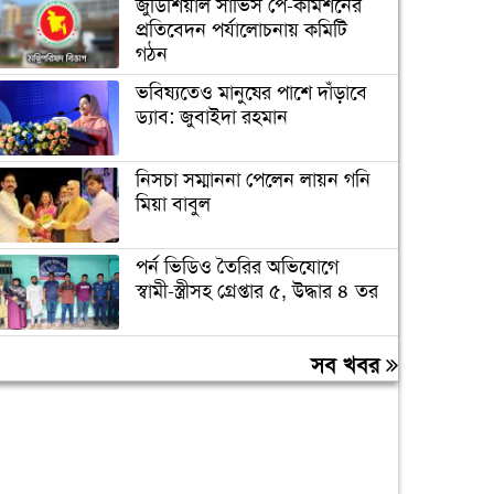
জুডিশিয়াল সার্ভিস পে-কমিশনের
প্রতিবেদন পর্যালোচনায় কমিটি
গঠন
ভবিষ্যতেও মানুষের পাশে দাঁড়াবে
ড্যাব: জুবাইদা রহমান
নিসচা সম্মাননা পেলেন লায়ন গনি
মিয়া বাবুল
পর্ন ভিডিও তৈরির অভিযোগে
স্বামী-স্ত্রীসহ গ্রেপ্তার ৫, উদ্ধার ৪ তর
আবাসিক এলাকায় ৯ ঘণ্টা হর্ন
সব খবর
নিষিদ্ধ করে গণবিজ্ঞপ্তি
চুরির অপবাদে গাছে বেঁধে তরুণীকে
মারধর, গ্রেপ্তার ২