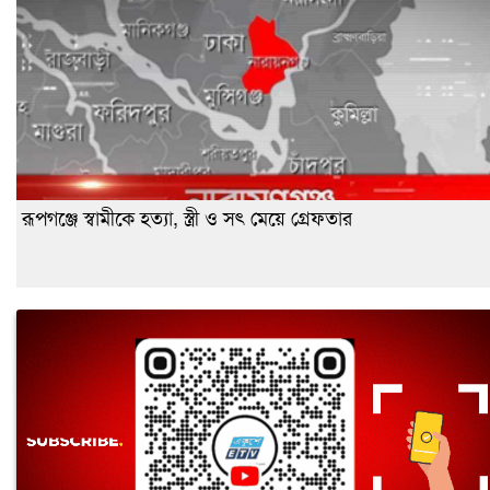
রূপগঞ্জে স্বামীকে হত্যা, স্ত্রী ও সৎ মেয়ে গ্রেফতার