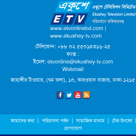
ক্যাম্পাস অ্যাম্বাসেডর নিয়োগ দিচ্ছে একুশে
টেলিভিশন
পদোন্নতি পেয়ে সচিব হলেন ২ কর্মকর্তা
www.etvonlinebd.com
|
www.ekushey-tv.com
টেলিফোন: +৮৮ ০২ ৫৫০১৪৩১৬-২৫
লিগ্যাল এইডের মাধ্যমে সন্তান ফিরে পেল
ফ্যক্স :
সেই কিশোরী মা জুঁই
ইমেল:
etvonline@ekushey-tv.com
Webmail
জেট ফুয়েলের দাম কমলো লিটারে ১৯ টাকা
জাহাঙ্গীর টাওয়ার, (৭ম তলা), ১০, কারওয়ান বাজার, ঢাকা-১২১৫
মূল্যস্ফীতি কমে জুনে ৯ দশমিক ১৬ শতাংশ
ছুটিতে গিয়ে না ফিরলে ৩ বছরের নিষেধাজ্ঞা,
|
|
|
আমাদের কথা
পরিচালনা পর্ষদ
সামাজিক মাধ্যম
টেক ইনফো
নতুন নিয়ম সৌদির
যোগাযোগ