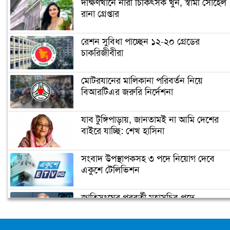
দক্ষিণখানে নারী চিকিৎসক খুন, স্বামী সোহেল
রানা গ্রেপ্তার
নারায়ণগঞ্জে গুদাম পরিষ্কার করতে গিয়ে ২
শ্রমিকের মৃত্যু
রেশন সুবিধা পাচ্ছেন ১২-২০ গ্রেডের
চাকরিজীবীরা
নারায়ণগঞ্জ পাসপোর্ট অফিসে ভাঙচুর,
কানাডা প্রবাসী আটক
মোটরযানের মালিকানা পরিবর্তন নিয়ে
বিআরটিএর জরুরি নির্দেশনা
মেহেদীর রং না মিটতেই কলিকে বিধবা
করলো সন্ত্রাসীরা
যাব টুঙ্গিপাড়ায়, জানতামই না আমি দেশের
বাইরে যাচ্ছি: শেখ হাসিনা
ডিসির বাসভবনে পুলিশ কনস্টেবলের
সংবাদ উপস্থাপকসহ ৩ পদে নিয়োগ দেবে
আত্মহত্যা
একুশে টেলিভিশন
জাতিসংঘের পরবর্তী মহাসচিব পদে
উপজেলা ছাত্রলীগের নতুন কমিটি
আলোচনায় ড. ইউনূস
হাজারো নেতাকর্মী নিয়ে সীতাকুণ্ড ছাত্রলীগের
আনন্দ মিছিল