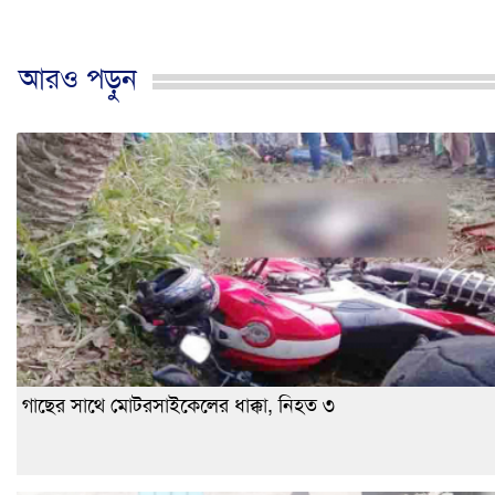
আরও পড়ুন
গাছের সাথে মোটরসাইকেলের ধাক্কা, নিহত ৩