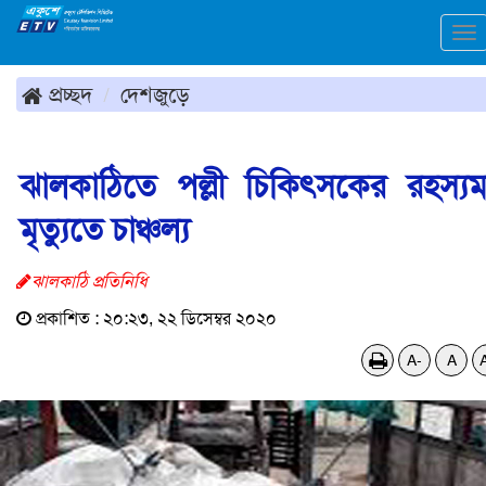
To
na
প্রচ্ছদ
দেশজুড়ে
ঝালকাঠিতে পল্লী চিকিৎসকের রহস্য
মৃত্যুতে চাঞ্চল্য
ঝালকাঠি প্রতিনিধি
প্রকাশিত : ২০:২৩, ২২ ডিসেম্বর ২০২০
A-
A