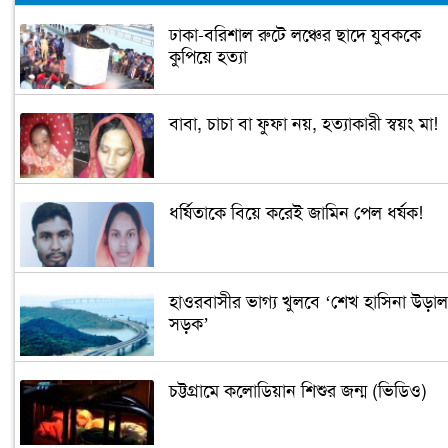
ঢাকা-বরিশাল রুটে লঞ্চের ছাদে যুবককে
কুপিয়ে হত্যা
বাবা, চাচা বা ফুফা নয়, হত্যাকারী স্বয়ং মা!
ধর্ষিতাকে বিয়ে করেই জামিন পেল ধর্ষক!
হাওরবাসীর ভাগ্য খুলবে ‘শেখ হাসিনা উড়াল
সড়ক’
চট্টগ্রামে কলোডিয়ান শিশুর জন্ম (ভিডিও)