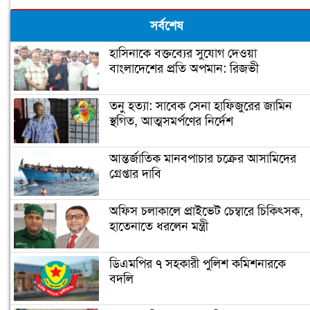
সর্বশেষ
হাসিনাকে বক্তব্যের সুযোগ দেওয়া
বাংলাদেশের প্রতি অপমান: রিজভী
তনু হত্যা: সাবেক সেনা হাফিজুরের জামিন
স্থগিত, আত্মসমর্পণের নির্দেশ
আন্তর্জাতিক মানবপাচার চক্রের আসামিদের
গ্রেপ্তার দাবি
অফিস চলাকালে প্রাইভেট চেম্বারে চিকিৎসক,
হাতেনাতে ধরলেন মন্ত্রী
ডিএমপির ৭ সহকারী পুলিশ কমিশনারকে
বদলি