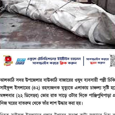
ঝালকাঠি সদর উপজেলার বাউকাঠি বাজারের ওষুধ ব্যবসায়ী পল্লী চি
সাইফুল ইসলামের (৪২) রহস্যজনক মৃত্যুতে এলাকায় চাঞ্চল্য সৃষ্টি হ
মঙ্গলবার (২২ ডিসেম্বর) ভোর রাত সাড়ে ৩টার দিকে পাঞ্জিপুথিপাড়া গ্
নিজ ঘরের বাতরুম থেকে তাঁর লাশ উদ্ধার করা হয়।