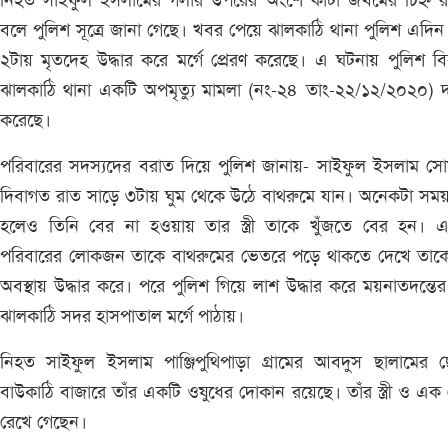
নিহত সাইফুল ইসলামের গলার উপরের অংশে কাটা জখমের চিহ্ন র
বলে পুলিশ সূত্রে জানা গেছে। খবর পেয়ে ঝালকাঠি থানা পুলিশ এদিন 
২টায় মৃতদেহ উদ্ধার করে মর্গে প্রেরণ করেছে। এ ঘটনায় পুলিশ ব
ঝালকাঠি থানা একটি অপমৃত্যু মামলা (নং-২৪ তাং-২২/১২/২০২০) 
করেছে।
পরিবারের সদস্যদের বরাত দিয়ে পুলিশ জানায়- সাইফুল ইসলাম সো
দিবাগত রাত সাড়ে ৩টায় ঘুম থেকে উঠে বাথরুমে যান। অনেকটা সম
হলেও তিনি বের না হওয়ায় তার স্ত্রী তাকে খুঁজতে বের হন। 
পরিবারের লোকজন তাকে বাথরুমের ভেতরে পড়ে থাকতে দেখে তাকে
অবস্থায় উদ্ধার করে। পরে পুলিশ গিয়ে লাশ উদ্ধার করে ময়নাতদন্তের
ঝালকাঠি সদর হাসপাতাল মর্গে পাঠায়।
নিহত সাইফুল ইসলাম পাঞ্জিপুথিপাড়া গ্রামের আবদুস ছালামের ছ
বাউকাঠি বাজারে তাঁর একটি ওষুধের দোকান রয়েছে। তাঁর স্ত্রী ও এক
রেখে গেছেন।