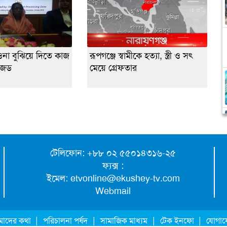
ওনা বুঝিয়ে দিতে কাজ
রূপগঞ্জে স্বামীকে হত্যা, স্ত্রী ও সৎ
জেড
মেয়ে গ্রেফতার
টেলিফোন: +৮৮ ০২ ৫৫০১৪৩১৬-২৫
ফ্যক্স :
ইমেল:
etvonline@ekushey-tv.com
Webmail
|
|
|
|
াদের কথা
পরিচালনা পর্ষদ
সামাজিক মাধ্যম
টেক ইনফো
যোগা