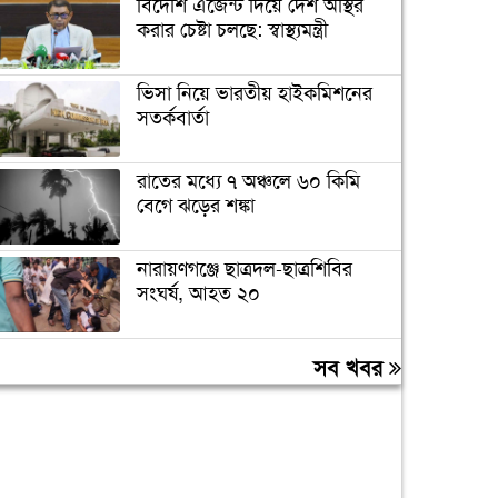
বিদেশি এজেন্ট দিয়ে দেশ অস্থির
করার চেষ্টা চলছে: স্বাস্থ্যমন্ত্রী
ভিসা নিয়ে ভারতীয় হাইকমিশনের
সতর্কবার্তা
রাতের মধ্যে ৭ অঞ্চলে ৬০ কিমি
বেগে ঝড়ের শঙ্কা
নারায়ণগঞ্জে ছাত্রদল-ছাত্রশিবির
সংঘর্ষ, আহত ২০
‘যে ডকুমেন্টারিতে আবু সাঈদের
সব খবর
ছবি নেই, সেটা কোনো ডকুমেন্টারি
নয়’
বরিশাল বিশ্ববিদ্যালয়ে ছাত্রদল-
শিবির সংঘর্ষ, আহত অন্তত ১০