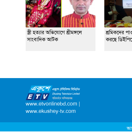
স্ত্রী হত্যার অভিযোগে শ্রীমঙ্গলে
শ্রমিকদের পা
সাংবাদিক আটক
করছে ডিইপি
www.etvonlinebd.com
|
www.ekushey-tv.com
আম