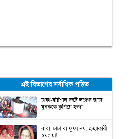
এই বিভাগের সর্বাধিক পঠিত
ঢাকা-বরিশাল রুটে লঞ্চের ছাদে
যুবককে কুপিয়ে হত্যা
বাবা, চাচা বা ফুফা নয়, হত্যাকারী
স্বয়ং মা!