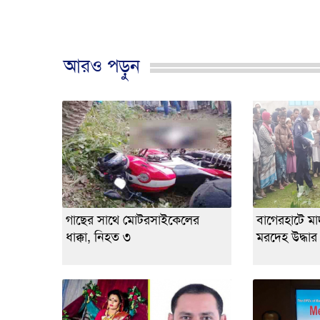
আরও পড়ুন
গাছের সাথে মোটরসাইকেলের
বাগেরহাটে মাদর
ধাক্কা, নিহত ৩
মরদেহ উদ্ধার