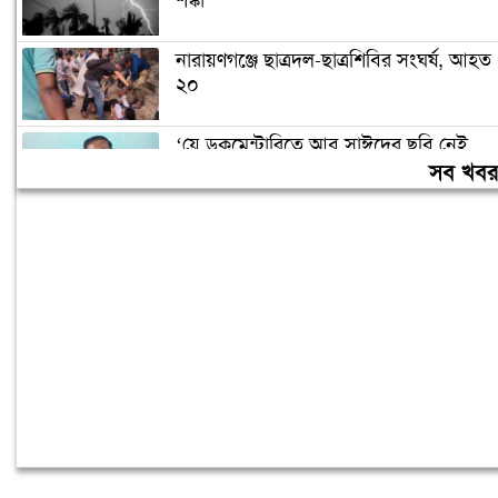
শঙ্কা
নারায়ণগঞ্জে ছাত্রদল-ছাত্রশিবির সংঘর্ষ, আহত
২০
‘যে ডকুমেন্টারিতে আবু সাঈদের ছবি নেই,
সেটা কোনো ডকুমেন্টারি নয়’
সব খব
বরিশাল বিশ্ববিদ্যালয়ে ছাত্রদল-শিবির সংঘর্ষ,
আহত অন্তত ১০