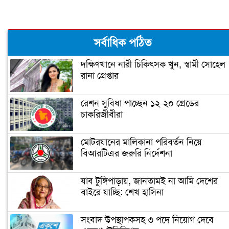
ঝালকাঠিতে পিলার চোরাচালান চক্রের ৮
সর্বাধিক পঠিত
সদস্য আটক
দক্ষিণখানে নারী চিকিৎসক খুন, স্বামী সোহেল
রানা গ্রেপ্তার
নারায়ণগঞ্জে গুদাম পরিষ্কার করতে গিয়ে ২
শ্রমিকের মৃত্যু
রেশন সুবিধা পাচ্ছেন ১২-২০ গ্রেডের
চাকরিজীবীরা
নারায়ণগঞ্জ পাসপোর্ট অফিসে ভাঙচুর,
কানাডা প্রবাসী আটক
মোটরযানের মালিকানা পরিবর্তন নিয়ে
বিআরটিএর জরুরি নির্দেশনা
মেহেদীর রং না মিটতেই কলিকে বিধবা
করলো সন্ত্রাসীরা
যাব টুঙ্গিপাড়ায়, জানতামই না আমি দেশের
বাইরে যাচ্ছি: শেখ হাসিনা
ডিসির বাসভবনে পুলিশ কনস্টেবলের
সংবাদ উপস্থাপকসহ ৩ পদে নিয়োগ দেবে
আত্মহত্যা