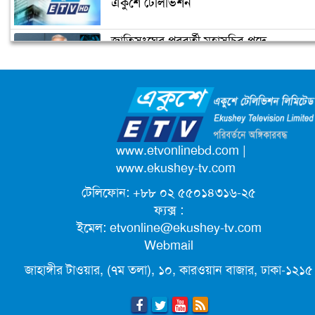
একুশে টেলিভিশন
জাতিসংঘের পরবর্তী মহাসচিব পদে
উপজেলা ছাত্রলীগের নতুন কমিটি
আলোচনায় ড. ইউনূস
হাজারো নেতাকর্মী নিয়ে সীতাকুণ্ড ছাত্রলীগের
আনন্দ মিছিল
ক্যাম্পাস অ্যাম্বাসেডর নিয়োগ দিচ্ছে একুশে
টেলিভিশন
পদোন্নতি পেয়ে সচিব হলেন ২ কর্মকর্তা
www.etvonlinebd.com
|
www.ekushey-tv.com
টেলিফোন: +৮৮ ০২ ৫৫০১৪৩১৬-২৫
লিগ্যাল এইডের মাধ্যমে সন্তান ফিরে পেল
ফ্যক্স :
সেই কিশোরী মা জুঁই
ইমেল:
etvonline@ekushey-tv.com
Webmail
জেট ফুয়েলের দাম কমলো লিটারে ১৯ টাকা
জাহাঙ্গীর টাওয়ার, (৭ম তলা), ১০, কারওয়ান বাজার, ঢাকা-১২১৫
মূল্যস্ফীতি কমে জুনে ৯ দশমিক ১৬ শতাংশ