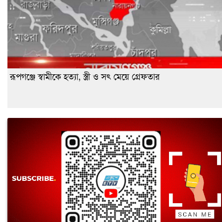
রূপগঞ্জে স্বামীকে হত্যা, স্ত্রী ও সৎ মেয়ে গ্রেফতার