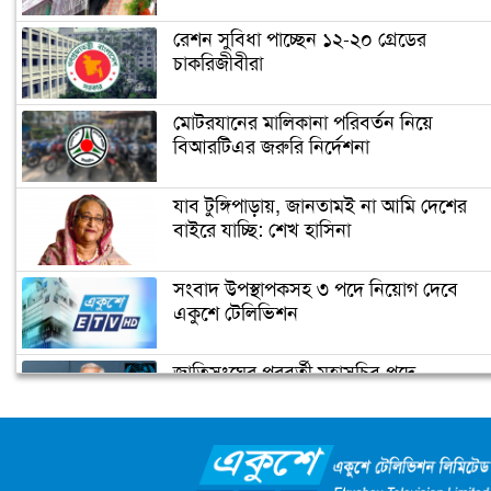
শ্রমিকের মৃত্যু
রেশন সুবিধা পাচ্ছেন ১২-২০ গ্রেডের
চাকরিজীবীরা
নারায়ণগঞ্জ পাসপোর্ট অফিসে ভাঙচুর,
কানাডা প্রবাসী আটক
মোটরযানের মালিকানা পরিবর্তন নিয়ে
বিআরটিএর জরুরি নির্দেশনা
মেহেদীর রং না মিটতেই কলিকে বিধবা
করলো সন্ত্রাসীরা
যাব টুঙ্গিপাড়ায়, জানতামই না আমি দেশের
বাইরে যাচ্ছি: শেখ হাসিনা
ডিসির বাসভবনে পুলিশ কনস্টেবলের
সংবাদ উপস্থাপকসহ ৩ পদে নিয়োগ দেবে
আত্মহত্যা
একুশে টেলিভিশন
জাতিসংঘের পরবর্তী মহাসচিব পদে
উপজেলা ছাত্রলীগের নতুন কমিটি
আলোচনায় ড. ইউনূস
হাজারো নেতাকর্মী নিয়ে সীতাকুণ্ড ছাত্রলীগের
আনন্দ মিছিল
ক্যাম্পাস অ্যাম্বাসেডর নিয়োগ দিচ্ছে একুশে
টেলিভিশন