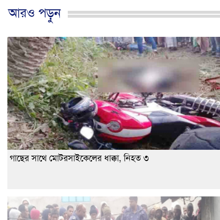
আরও পড়ুন
গাছের সাথে মোটরসাইকেলের ধাক্কা, নিহত ৩