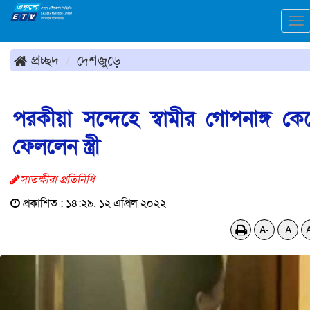
To
na
প্রচ্ছদ
দেশজুড়ে
পরকীয়া সন্দেহে স্বামীর গোপনাঙ্গ কে
ফেললেন স্ত্রী
সাতক্ষীরা প্রতিনিধি
প্রকাশিত : ১৪:২৯, ১২ এপ্রিল ২০২২
A-
A