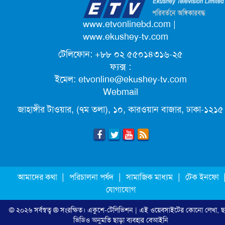
পদোন্নতি পেয়ে সচিব হলেন ২ কর্মকর্তা
www.etvonlinebd.com
|
www.ekushey-tv.com
টেলিফোন: +৮৮ ০২ ৫৫০১৪৩১৬-২৫
লিগ্যাল এইডের মাধ্যমে সন্তান ফিরে পেল
ফ্যক্স :
সেই কিশোরী মা জুঁই
ইমেল:
etvonline@ekushey-tv.com
Webmail
জেট ফুয়েলের দাম কমলো লিটারে ১৯ টাকা
জাহাঙ্গীর টাওয়ার, (৭ম তলা), ১০, কারওয়ান বাজার, ঢাকা-১২১৫
মূল্যস্ফীতি কমে জুনে ৯ দশমিক ১৬ শতাংশ
ছুটিতে গিয়ে না ফিরলে ৩ বছরের নিষেধাজ্ঞা,
|
|
|
আমাদের কথা
পরিচালনা পর্ষদ
সামাজিক মাধ্যম
টেক ইনফো
নতুন নিয়ম সৌদির
যোগাযোগ
© ২০২৬ সর্বস্বত্ব ® সংরক্ষিত।
একুশে-টেলিভিশন
| এই ওয়েবসাইটের কোনো লেখা, ছ
এনবিআরের সবাই প্রস্তুত, রাজস্ব আদায়ের
ভিডিও অনুমতি ছাড়া ব্যবহার বেআইনি
লক্ষ্য অর্জন হবে: অর্থমন্ত্রী