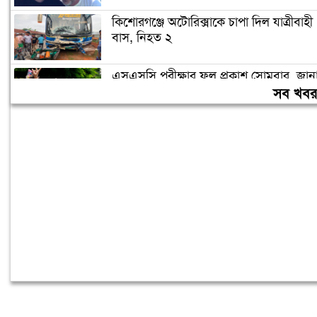
কিশোরগঞ্জে অটোরিক্সাকে চাপা দিল যাত্রীবাহী
বাস, নিহত ২
এসএসসি পরীক্ষার ফল প্রকাশ সোমবার, জান
যাবে যেভাবে
সব খব
রাতের মধ্যে ৬ অঞ্চলে ৬০ কিমি বেগে ঝড়ের
শঙ্কা