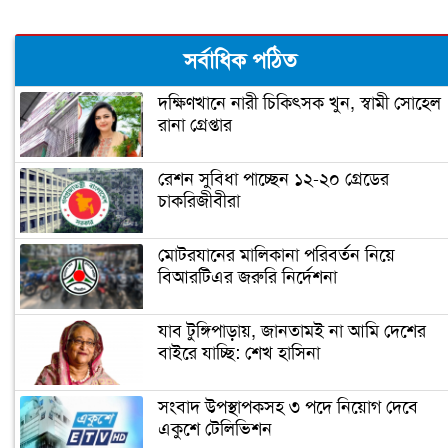
ঝালকাঠিতে পিলার চোরাচালান চক্রের ৮
সর্বাধিক পঠিত
সদস্য আটক
দক্ষিণখানে নারী চিকিৎসক খুন, স্বামী সোহেল
রানা গ্রেপ্তার
নারায়ণগঞ্জে গুদাম পরিষ্কার করতে গিয়ে ২
শ্রমিকের মৃত্যু
রেশন সুবিধা পাচ্ছেন ১২-২০ গ্রেডের
চাকরিজীবীরা
নারায়ণগঞ্জ পাসপোর্ট অফিসে ভাঙচুর,
কানাডা প্রবাসী আটক
মোটরযানের মালিকানা পরিবর্তন নিয়ে
বিআরটিএর জরুরি নির্দেশনা
মেহেদীর রং না মিটতেই কলিকে বিধবা
করলো সন্ত্রাসীরা
যাব টুঙ্গিপাড়ায়, জানতামই না আমি দেশের
বাইরে যাচ্ছি: শেখ হাসিনা
ডিসির বাসভবনে পুলিশ কনস্টেবলের
সংবাদ উপস্থাপকসহ ৩ পদে নিয়োগ দেবে
আত্মহত্যা
একুশে টেলিভিশন