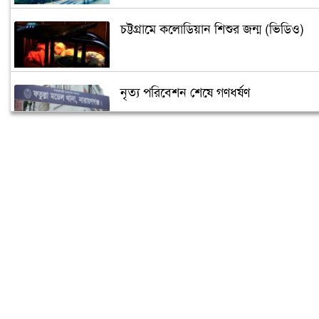
চট্টগ্রামে কলোডিয়ান শিশুর জন্ম (ভিডিও)
নৃত্য পরিবেশন শেষে গণধর্ষণ
‘গুপ্তধন’র খবরে এলাকায় চাঞ্চল্য
মেলেনি ভাতা, ডিউটি পেতে দিতে হয়েছে ১
লাখ টাকা
রূপগঞ্জে কন্যাশিশুকে আছঁড়ে হত্যা করলো
বাবা