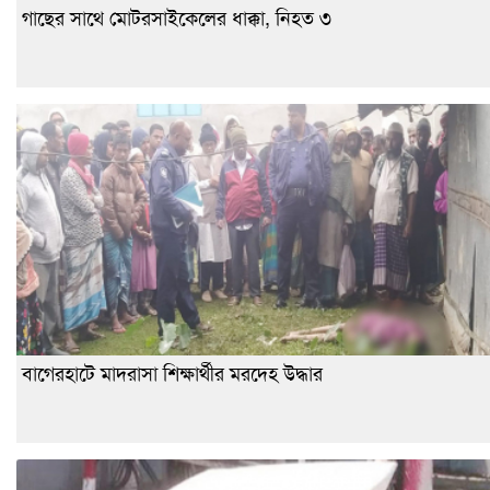
গাছের সাথে মোটরসাইকেলের ধাক্কা, নিহত ৩
বাগেরহাটে মাদরাসা শিক্ষার্থীর মরদেহ উদ্ধার