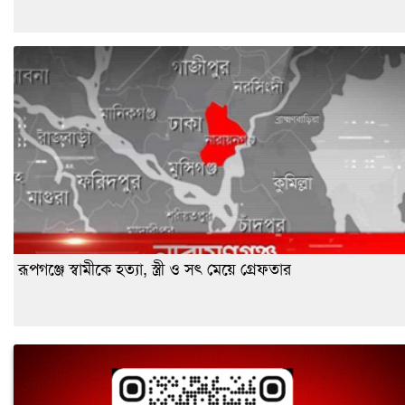
রূপগঞ্জে স্বামীকে হত্যা, স্ত্রী ও সৎ মেয়ে গ্রেফতার