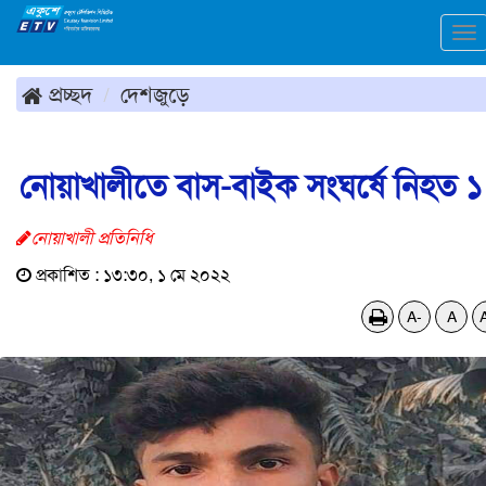
To
na
প্রচ্ছদ
দেশজুড়ে
নোয়াখালীতে বাস-বাইক সংঘর্ষে নিহত ১
নোয়াখালী প্রতিনিধি
প্রকাশিত : ১৩:৩০, ১ মে ২০২২
A-
A