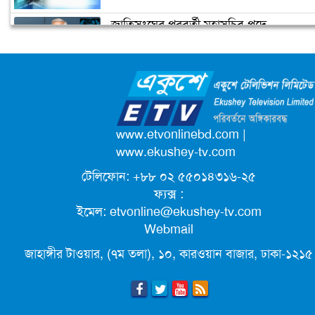
জাতিসংঘের পরবর্তী মহাসচিব পদে
উপজেলা ছাত্রলীগের নতুন কমিটি
আলোচনায় ড. ইউনূস
হাজারো নেতাকর্মী নিয়ে সীতাকুণ্ড ছাত্রলীগের
আনন্দ মিছিল
ক্যাম্পাস অ্যাম্বাসেডর নিয়োগ দিচ্ছে একুশে
টেলিভিশন
পদোন্নতি পেয়ে সচিব হলেন ২ কর্মকর্তা
www.etvonlinebd.com
|
www.ekushey-tv.com
টেলিফোন: +৮৮ ০২ ৫৫০১৪৩১৬-২৫
লিগ্যাল এইডের মাধ্যমে সন্তান ফিরে পেল
ফ্যক্স :
সেই কিশোরী মা জুঁই
ইমেল:
etvonline@ekushey-tv.com
Webmail
জেট ফুয়েলের দাম কমলো লিটারে ১৯ টাকা
জাহাঙ্গীর টাওয়ার, (৭ম তলা), ১০, কারওয়ান বাজার, ঢাকা-১২১৫
মূল্যস্ফীতি কমে জুনে ৯ দশমিক ১৬ শতাংশ