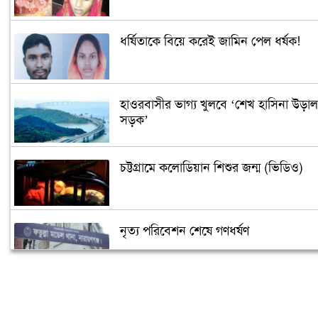
ধর্ষিতাকে বিয়ে করেই জামিন পেল ধর্ষক!
হাওরবাসীর ভাগ্য খুলবে ‘শেখ হাসিনা উড়াল
সড়ক’
চট্টগ্রামে কলোডিয়ান শিশুর জন্ম (ভিডিও)
নৃত্য পরিবেশন শেষে গণধর্ষণ
‘গুপ্তধন’র খবরে এলাকায় চাঞ্চল্য