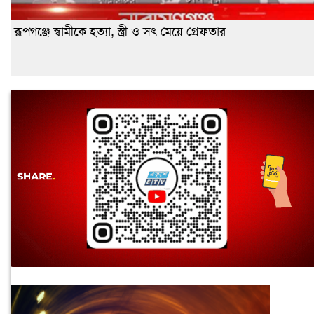
রূপগঞ্জে স্বামীকে হত্যা, স্ত্রী ও সৎ মেয়ে গ্রেফতার