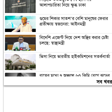
আলাপচারিতা নিয়ে ক্ষুব্ধ ঢাকা
গুমের শিকার সাতশ’র বেশি মানুষের ফেরার
প্রতীক্ষায় স্বজনেরা: আইনমন্ত্রী
বিদেশি এজেন্ট দিয়ে দেশ অস্থির করার চেষ্টা
চলছে: স্বাস্থ্যমন্ত্রী
ভিসা নিয়ে ভারতীয় হাইকমিশনের সতর্কবার্তা
রাতের মধ্যে ৭ অঞ্চলে ৬০ কিমি বেগে ঝড়ের
শঙ্কা
সব খব
নারায়ণগঞ্জে ছাত্রদল-ছাত্রশিবির সংঘর্ষ, আহত
২০