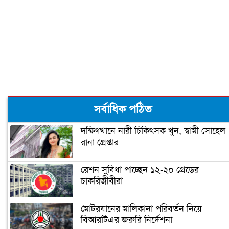
মেলেনি ভাতা, ডিউটি পেতে দিতে হয়েছে ১
লাখ টাকা
রূপগঞ্জে কন্যাশিশুকে আছঁড়ে হত্যা করলো
বাবা
ঝালকাঠিতে পিলার চোরাচালান চক্রের ৮
সর্বাধিক পঠিত
সদস্য আটক
দক্ষিণখানে নারী চিকিৎসক খুন, স্বামী সোহেল
রানা গ্রেপ্তার
নারায়ণগঞ্জে গুদাম পরিষ্কার করতে গিয়ে ২
শ্রমিকের মৃত্যু
রেশন সুবিধা পাচ্ছেন ১২-২০ গ্রেডের
চাকরিজীবীরা
নারায়ণগঞ্জ পাসপোর্ট অফিসে ভাঙচুর,
কানাডা প্রবাসী আটক
মোটরযানের মালিকানা পরিবর্তন নিয়ে
বিআরটিএর জরুরি নির্দেশনা