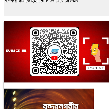
রূপগঞ্জে স্বামীকে হত্যা, স্ত্রী ও সৎ মেয়ে গ্রেফতার