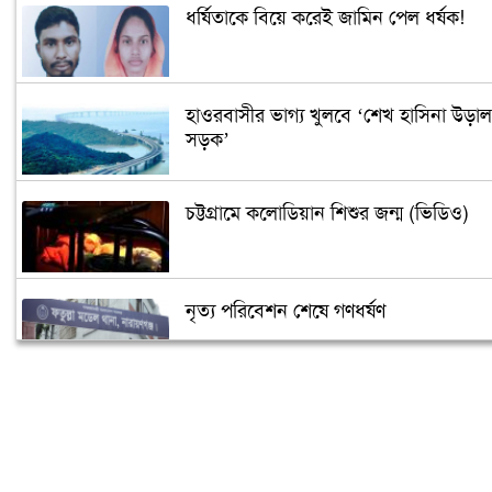
ধর্ষিতাকে বিয়ে করেই জামিন পেল ধর্ষক!
হাওরবাসীর ভাগ্য খুলবে ‘শেখ হাসিনা উড়াল
সড়ক’
চট্টগ্রামে কলোডিয়ান শিশুর জন্ম (ভিডিও)
নৃত্য পরিবেশন শেষে গণধর্ষণ
‘গুপ্তধন’র খবরে এলাকায় চাঞ্চল্য