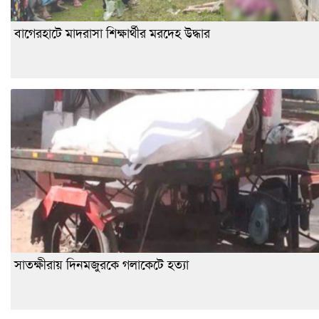
বাগেরহাটে মাদরাসা শিক্ষার্থীর মরদেহ উদ্ধার
সাতক্ষীরায় দিনমজুরকে গলাকেটে হত্যা