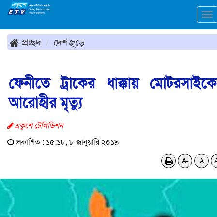
To
na
প্রচ্ছদ
দেশজুড়ে
ফেনীতে ট্রাকের ধাক্কায় মোটরসাইক
আরোহীর মৃত্যু
একুশে টেলিভিশন
প্রকাশিত : ১৫:১৮, ৮ জানুয়ারি ২০১৯
A-
A