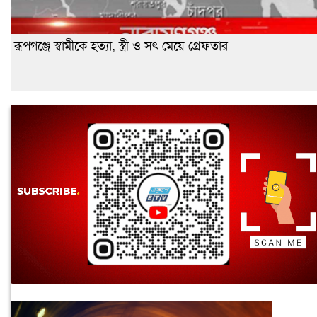
রূপগঞ্জে স্বামীকে হত্যা, স্ত্রী ও সৎ মেয়ে গ্রেফতার