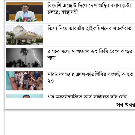
বিদেশি এজেন্ট দিয়ে দেশ অস্থির করার চেষ্টা
চলছে: স্বাস্থ্যমন্ত্রী
ভিসা নিয়ে ভারতীয় হাইকমিশনের সতর্কবার্তা
রাতের মধ্যে ৭ অঞ্চলে ৬০ কিমি বেগে ঝড়ের
শঙ্কা
নারায়ণগঞ্জে ছাত্রদল-ছাত্রশিবির সংঘর্ষ, আহত
২০
‘যে ডকুমেন্টারিতে আবু সাঈদের ছবি নেই,
সেটা কোনো ডকুমেন্টারি নয়’
সব খব
বরিশাল বিশ্ববিদ্যালয়ে ছাত্রদল-শিবির সংঘর্ষ,
আহত অন্তত ১০