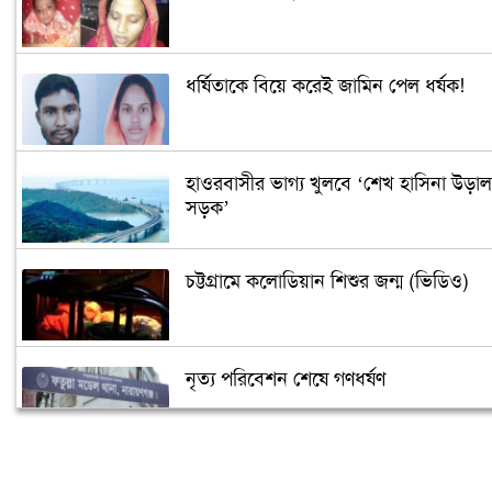
ধর্ষিতাকে বিয়ে করেই জামিন পেল ধর্ষক!
হাওরবাসীর ভাগ্য খুলবে ‘শেখ হাসিনা উড়াল
সড়ক’
চট্টগ্রামে কলোডিয়ান শিশুর জন্ম (ভিডিও)
নৃত্য পরিবেশন শেষে গণধর্ষণ
‘গুপ্তধন’র খবরে এলাকায় চাঞ্চল্য