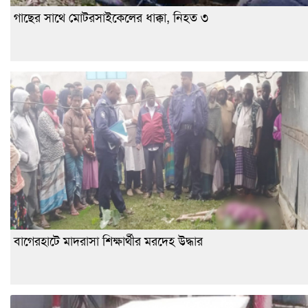
গাছের সাথে মোটরসাইকেলের ধাক্কা, নিহত ৩
বাগেরহাটে মাদরাসা শিক্ষার্থীর মরদেহ উদ্ধার