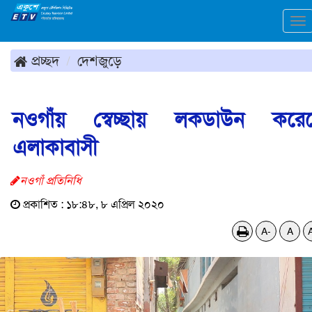
To
na
প্রচ্ছদ
দেশজুড়ে
নওগাঁয় স্বেচ্ছায় লকডাউন করে
এলাকাবাসী
নওগাঁ প্রতিনিধি
প্রকাশিত : ১৮:৪৮, ৮ এপ্রিল ২০২০
A-
A