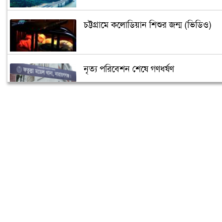
চট্টগ্রামে কলোডিয়ান শিশুর জন্ম (ভিডিও)
নৃত্য পরিবেশন শেষে গণধর্ষণ
‘গুপ্তধন’র খবরে এলাকায় চাঞ্চল্য
মেলেনি ভাতা, ডিউটি পেতে দিতে হয়েছে ১
লাখ টাকা
রূপগঞ্জে কন্যাশিশুকে আছঁড়ে হত্যা করলো
বাবা