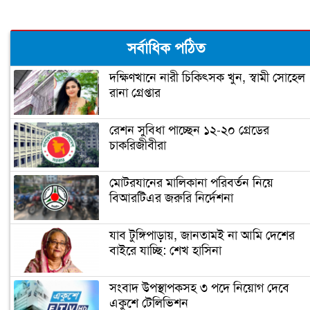
ঝালকাঠিতে পিলার চোরাচালান চক্রের ৮
সর্বাধিক পঠিত
সদস্য আটক
দক্ষিণখানে নারী চিকিৎসক খুন, স্বামী সোহেল
রানা গ্রেপ্তার
নারায়ণগঞ্জে গুদাম পরিষ্কার করতে গিয়ে ২
শ্রমিকের মৃত্যু
রেশন সুবিধা পাচ্ছেন ১২-২০ গ্রেডের
চাকরিজীবীরা
নারায়ণগঞ্জ পাসপোর্ট অফিসে ভাঙচুর,
কানাডা প্রবাসী আটক
মোটরযানের মালিকানা পরিবর্তন নিয়ে
বিআরটিএর জরুরি নির্দেশনা
মেহেদীর রং না মিটতেই কলিকে বিধবা
করলো সন্ত্রাসীরা
যাব টুঙ্গিপাড়ায়, জানতামই না আমি দেশের
বাইরে যাচ্ছি: শেখ হাসিনা
ডিসির বাসভবনে পুলিশ কনস্টেবলের
সংবাদ উপস্থাপকসহ ৩ পদে নিয়োগ দেবে
আত্মহত্যা
একুশে টেলিভিশন