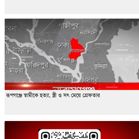
রূপগঞ্জে স্বামীকে হত্যা, স্ত্রী ও সৎ মেয়ে গ্রেফতার