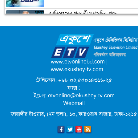
জাতিসংঘের পরবর্তী মহাসচিব পদে
উপজেলা ছাত্রলীগের নতুন কমিটি
আলোচনায় ড. ইউনূস
হাজারো নেতাকর্মী নিয়ে সীতাকুণ্ড ছাত্রলীগের
আনন্দ মিছিল
ক্যাম্পাস অ্যাম্বাসেডর নিয়োগ দিচ্ছে একুশে
টেলিভিশন
পদোন্নতি পেয়ে সচিব হলেন ২ কর্মকর্তা
www.etvonlinebd.com
|
www.ekushey-tv.com
টেলিফোন: +৮৮ ০২ ৫৫০১৪৩১৬-২৫
লিগ্যাল এইডের মাধ্যমে সন্তান ফিরে পেল
ফ্যক্স :
সেই কিশোরী মা জুঁই
ইমেল:
etvonline@ekushey-tv.com
Webmail
জেট ফুয়েলের দাম কমলো লিটারে ১৯ টাকা
জাহাঙ্গীর টাওয়ার, (৭ম তলা), ১০, কারওয়ান বাজার, ঢাকা-১২১৫
মূল্যস্ফীতি কমে জুনে ৯ দশমিক ১৬ শতাংশ