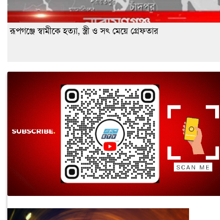
রূপগঞ্জে স্বামীকে হত্যা, স্ত্রী ও সৎ মেয়ে গ্রেফতার