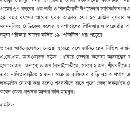
এছাড়া শেরপুর সদর উপজেলার রৌহা ইউনিয়নের ফটিয়ামারী নয়া
গ্রামের ৬০ বছরের এক নারী ও ঝিনাইগাতী উপজেলার সারিকালিনগর গ্
২৫ বছর বয়সের আরেক যুবক আক্রান্ত হয়। ১৫ এপ্রিল বুধবার সন্
ময়মনসিংহ মেডিকেল কলেজ হাসপাতালের পিসিআর ল্যাবরেটরীর পা
নমুনা পরীক্ষায় তাদের কভিড-১৯ ‘পজিটিভ’ ধরা পড়েছে।
তাদের আইসোলেশনে নেওয়া হয়েছে বলে জানিয়েছেন সিভিল সার্জন
এ.কে.এম. আনওয়ারুর রউফ। এনিয়ে জেলায় করোনা আক্রান্তের সং
হলো ৯ জন। তন্মধ্যে ৪ জন ঝিনাইগাতীতে, সদরে ২ জন, শ্রীবরদীতে
এবং নালিতাবাড়ীতে ১ জন। আক্রান্ত ব্যক্তিদের বাড়ি সহ আশপাশ 
লকডাউন ঘোষণা করা হলেও পরবর্তীতে রাতে পুরো জেলা লকডাউন ঘ
করেন জেলা প্রশসক আনার কলি মাহবুব।
এমবি//