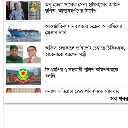
তনু হত্যা: সাবেক সেনা হাফিজুরের জামিন
স্থগিত, আত্মসমর্পণের নির্দেশ
আন্তর্জাতিক মানবপাচার চক্রের আসামিদের
গ্রেপ্তার দাবি
অফিস চলাকালে প্রাইভেট চেম্বারে চিকিৎসক,
হাতেনাতে ধরলেন মন্ত্রী
ডিএমপির ৭ সহকারী পুলিশ কমিশনারকে
বদলি
বন্যায় ক্ষতিগ্রস্ত ১০০ পরিবারকে রোববার
নতুন ঘর দেবেন প্রধানমন্ত্রী
সব খব
তিন দিনের মধ্যে গ্যাস সরবরাহ স্বাভাবিক
হবে: জ্বালানিমন্ত্রী