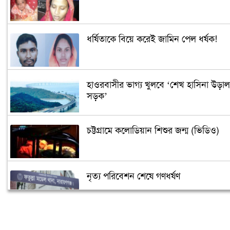
ধর্ষিতাকে বিয়ে করেই জামিন পেল ধর্ষক!
হাওরবাসীর ভাগ্য খুলবে ‘শেখ হাসিনা উড়াল
সড়ক’
চট্টগ্রামে কলোডিয়ান শিশুর জন্ম (ভিডিও)
নৃত্য পরিবেশন শেষে গণধর্ষণ
‘গুপ্তধন’র খবরে এলাকায় চাঞ্চল্য