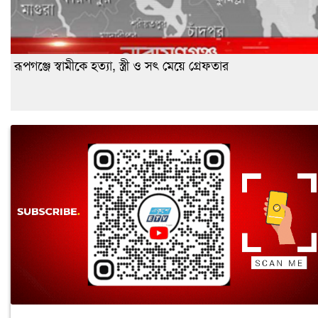
রূপগঞ্জে স্বামীকে হত্যা, স্ত্রী ও সৎ মেয়ে গ্রেফতার