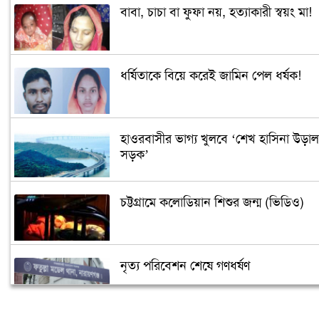
বাবা, চাচা বা ফুফা নয়, হত্যাকারী স্বয়ং মা!
ধর্ষিতাকে বিয়ে করেই জামিন পেল ধর্ষক!
হাওরবাসীর ভাগ্য খুলবে ‘শেখ হাসিনা উড়াল
সড়ক’
চট্টগ্রামে কলোডিয়ান শিশুর জন্ম (ভিডিও)
নৃত্য পরিবেশন শেষে গণধর্ষণ