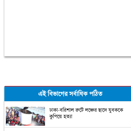
টাকা
এই বিভাগের সর্বাধিক পঠিত
ঢাকা-বরিশাল রুটে লঞ্চের ছাদে যুবককে
কুপিয়ে হত্যা