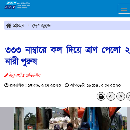
To
na
প্রচ্ছদ
দেশজুড়ে
৩৩৩ নাম্বারে কল দিয়ে ত্রাণ পেলো 
নারী পুরুষ
ঠাকুরগাঁও প্রতিনিধি
প্রকাশিত : ১৭:৫৯, ২ মে ২০২০ |
আপডেট: ১৮:০৪, ২ মে ২০২০
A-
A