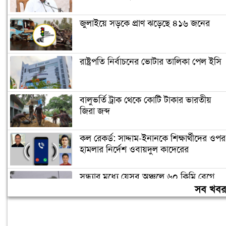
জুলাইয়ে সড়কে প্রাণ ঝড়েছে ৪১৬ জনের
রাষ্ট্রপতি নির্বাচনের ভোটার তালিকা পেল ইসি
বালুভর্তি ট্রাক থেকে কোটি টাকার ভারতীয়
জিরা জব্দ
কল রেকর্ড: সাদ্দাম-ইনানকে শিক্ষার্থীদের ওপর
হামলার নির্দেশ ওবায়দুল কাদেরের
সন্ধ্যার মধ্যে যেসব অঞ্চলে ৬০ কিমি বেগে
ঝড়ের আভাস
সব খব
স্বর্ণের দামে বড় লাফ, ভরিতে বাড়ল ৯,৮৫৬