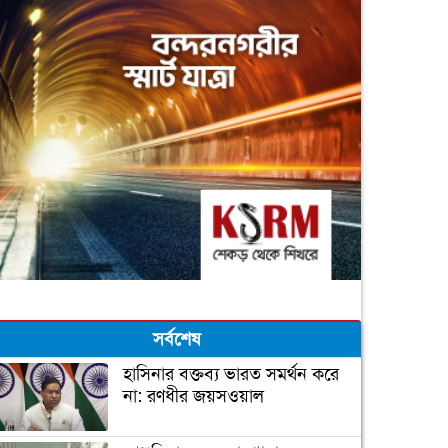
সর্বশেষ
হাসিনার বক্তব্য ভারত সমর্থন করে
না: রণধীর জয়সওয়াল