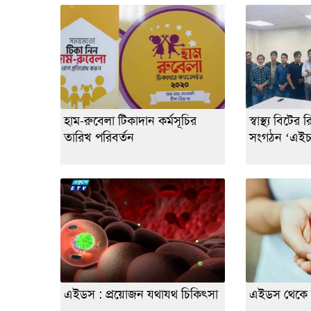
হাম-রুবেলা টিকাদান কর্মসূচির
স্বাস্থ্য বিটের
তারিখ পরিবর্তন
সংগঠন ‘এইচজ
এইডস : প্রয়োজন যথাযথ চিকিৎসা
এইডস থেকে 