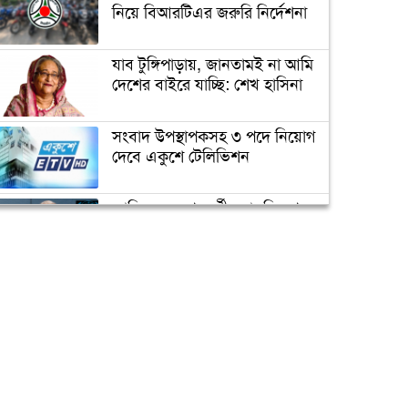
প্র্যাকটিস নিয়ে নির্দেশনা
নিয়ে বিআরটিএর জরুরি নির্দেশনা
যাব টুঙ্গিপাড়ায়, জানতামই না আমি
আজ ‘বিশ্ব নিউমোনিয়া দিবস’
দেশের বাইরে যাচ্ছি: শেখ হাসিনা
চরম ঝুঁকিতে বাংলাদেশ
সংবাদ উপস্থাপকসহ ৩ পদে নিয়োগ
দেবে একুশে টেলিভিশন
নিরাপদ খাদ্যাভ্যাসে সুস্থ শিশু
জাতিসংঘের পরবর্তী মহাসচিব পদে
আলোচনায় ড. ইউনূস
‘করোনা মোকাবেলায় আরও ৩‘শ
ভেন্টিলেটর কেনা হবে’
ক্যাম্পাস অ্যাম্বাসেডর নিয়োগ দিচ্ছে
একুশে টেলিভিশন
পদোন্নতি পেয়ে সচিব হলেন ২
কর্মকর্তা