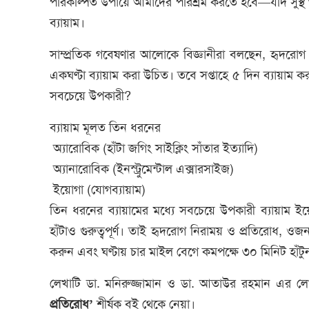
পরিকল্পিত উপায়ে আমাদের পরিশ্রম করতে হবে—যদি সুস্
ব্যায়াম।
সাম্প্রতিক গবেষণার আলোকে বিজ্ঞানীরা বলছেন, হৃদরোগ প্
একঘণ্টা ব্যায়াম করা উচিত। তবে সপ্তাহে ৫ দিন ব্যায়াম ক
সবচেয়ে উপকারী?
ব্যায়াম মূলত তিন ধরনের
অ্যারোবিক (হাঁটা জগিং সাইক্লিং সাঁতার ইত্যাদি)
অ্যানারোবিক (ইনস্ট্রুমেন্টাল এক্সারসাইজ)
ইয়োগা (যোগব্যায়াম)
তিন ধরনের ব্যায়ামের মধ্যে সবচেয়ে উপকারী ব্যায়াম 
হাঁটাও গুরুত্বপূর্ণ। তাই হৃদরোগ নিরাময় ও প্রতিরোধ, ওজন
করুন এবং ঘণ্টায় চার মাইল বেগে কমপক্ষে ৩০ মিনিট হাঁট
লেখাটি ডা. মনিরুজ্জামান ও ডা. আতাউর রহমান এর লেখ
প্রতিরোধ’
শীর্ষক বই থেকে নেয়া।