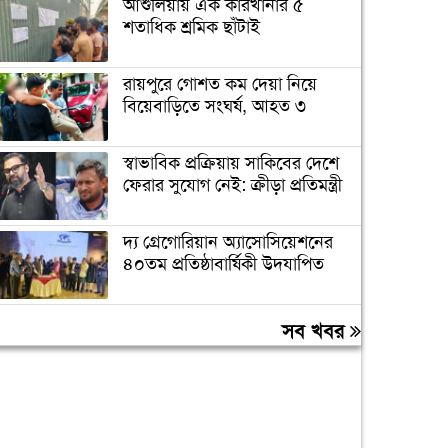
আশুলিয়ায় এক কারখানার ৫
শতাধিক শ্রমিক ছাঁটাই
রায়পুরে গোশত কম দেয়া নিয়ে
বিয়েবাড়িতে সংঘর্ষ, আহত ৩
স্বাভাবিক প্রক্রিয়ায় সাকিবের দেশে
ফেরার সুযোগ নেই: ক্রীড়া প্রতিমন্ত্রী
দ্য গ্রেগোরিয়ান অ্যাসোসিয়েশনের
৪০তম প্রতিষ্ঠাবার্ষিকী উদযাপিত
প্রধানমন্ত্রীকে বরণে প্রস্তুত চট্টগ্রাম,
সব খবর
নেতাকর্মীরা উজ্জীবিত
বিদেশে পড়াশোনা শেষে দেশে
ফেরার পরিবেশ তৈরি করছে
সরকার: পররাষ্ট্র প্রতিমন্ত্রী