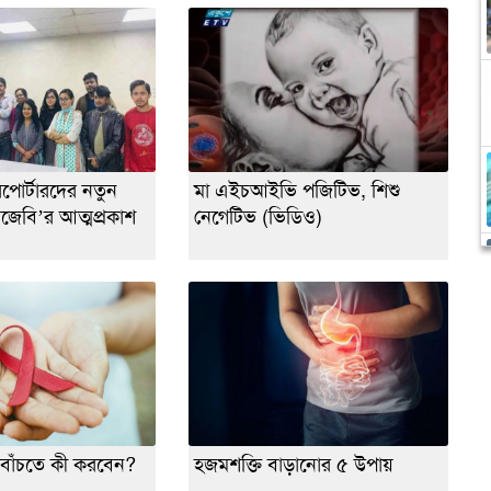
 রিপোর্টারদের নতুন
মা এইচআইভি পজিটিভ, শিশু
েবি’র আত্মপ্রকাশ
নেগেটিভ (ভিডিও)
বাঁচতে কী করবেন?
হজমশক্তি বাড়ানোর ৫ উপায়