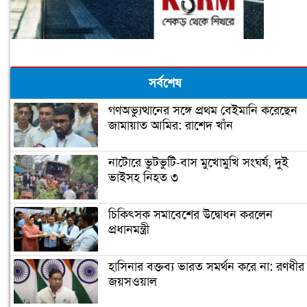
সর্বশেষ
গণঅভ্যুত্থানের সঙ্গে প্রথম বেইমানি করেছেন
জামায়াত আমির: রাশেদ খাঁন
নাটোরে ভুটভুটি-বাস মুখোমুখি সংঘর্ষ, দুই
ভাইসহ নিহত ৩
চিকিৎসক সমাবেশের উদ্বোধন করলেন
প্রধানমন্ত্রী
হাসিনার বক্তব্য ভারত সমর্থন করে না: রণধীর
জয়সওয়াল