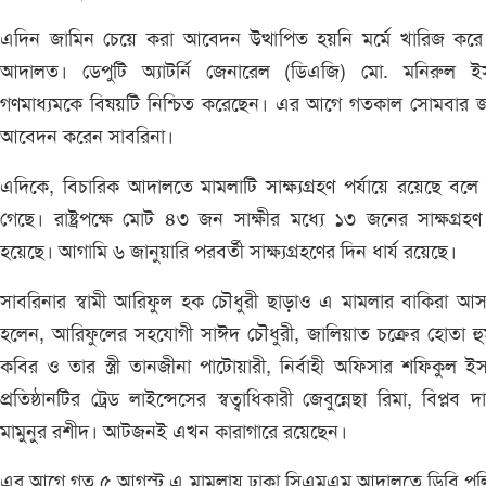
এদিন জামিন চেয়ে করা আবেদন উত্থাপিত হয়নি মর্মে খারিজ করে
আদালত। ডেপুটি অ্যাটর্নি জেনারেল (ডিএজি) মো. মনিরুল ই
গণমাধ্যমকে বিষয়টি নিশ্চিত করেছেন। এর আগে গতকাল সোমবার জ
আবেদন করেন সাবরিনা।
এদিকে, বিচারিক আদালতে মামলাটি সাক্ষ্যগ্রহণ পর্যায়ে রয়েছে বলে
গেছে। রাষ্ট্রপক্ষে মোট ৪৩ জন সাক্ষীর মধ্যে ১৩ জনের সাক্ষগ্রহ
হয়েছে। আগামি ৬ জানুয়ারি পরবর্তী সাক্ষ্যগ্রহণের দিন ধার্য রয়েছে।
সাবরিনার স্বামী আরিফুল হক চৌধুরী ছাড়াও এ মামলার বাকিরা আস
হলেন, আরিফুলের সহযোগী সাঈদ চৌধুরী, জালিয়াত চক্রের হোতা হু
কবির ও তার স্ত্রী তানজীনা পাটোয়ারী, নির্বাহী অফিসার শফিকুল ই
প্রতিষ্ঠানটির ট্রেড লাইন্সেসের স্বত্বাধিকারী জেবুন্নেছা রিমা, বিপ্লব 
মামুনুর রশীদ। আটজনই এখন কারাগারে রয়েছেন।
এর আগে গত ৫ আগস্ট এ মামলায় ঢাকা সিএমএম আদালতে ডিবি পুল