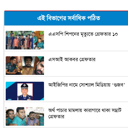
এই বিভাগের সর্বাধিক পঠিত
এএসপি শিপনের মৃত্যুতে গ্রেফতার ১০
এসআই আকবর গ্রেফতার
আইজিপির নামে সোশ্যাল মিডিয়ায় ‘গুজব’
অর্থ পাচার মামলায় কারাগারে থাকা সম্রাট
গ্রেফতার