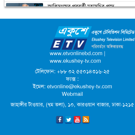
জাতিসংঘের পরবর্তী মহাসচিব পদে
মাদক মামলায় পাপিয়া দম্পতির বিরুদ্ধে
আলোচনায় ড. ইউনূস
অভিযোগ গঠন শুনানি ১২ জানুয়ারি
ক্যাম্পাস অ্যাম্বাসেডর নিয়োগ দিচ্ছে একুশে
টেলিভিশন
পদোন্নতি পেয়ে সচিব হলেন ২ কর্মকর্তা
www.etvonlinebd.com
|
www.ekushey-tv.com
টেলিফোন: +৮৮ ০২ ৫৫০১৪৩১৬-২৫
লিগ্যাল এইডের মাধ্যমে সন্তান ফিরে পেল
ফ্যক্স :
সেই কিশোরী মা জুঁই
ইমেল:
etvonline@ekushey-tv.com
Webmail
জেট ফুয়েলের দাম কমলো লিটারে ১৯ টাকা
জাহাঙ্গীর টাওয়ার, (৭ম তলা), ১০, কারওয়ান বাজার, ঢাকা-১২১৫
মূল্যস্ফীতি কমে জুনে ৯ দশমিক ১৬ শতাংশ