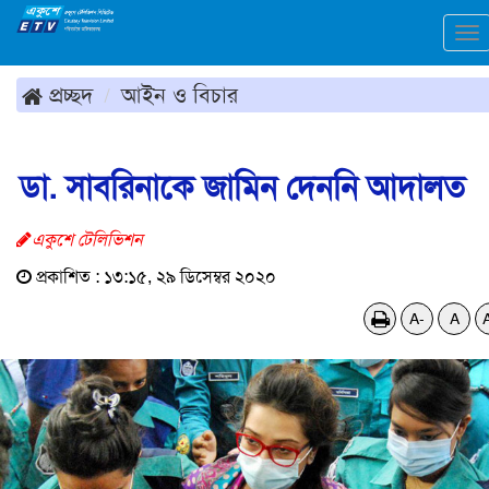
To
na
প্রচ্ছদ
আইন ও বিচার
ডা. সাবরিনাকে জামিন দেননি আদালত
একুশে টেলিভিশন
প্রকাশিত : ১৩:১৫, ২৯ ডিসেম্বর ২০২০
A-
A