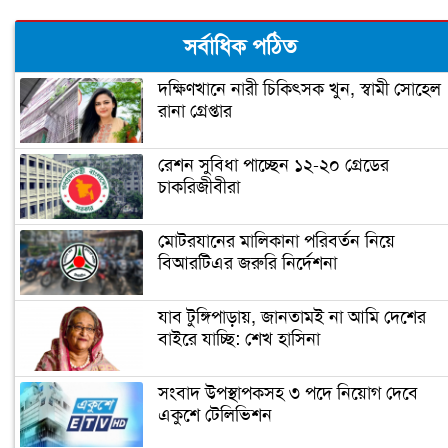
ঢাবি শিক্ষার্থীকে ধর্ষণ : মজনুর বিরুদ্ধে রায়
সর্বাধিক পঠিত
১৯ নভেম্বর
দক্ষিণখানে নারী চিকিৎসক খুন, স্বামী সোহেল
রানা গ্রেপ্তার
ঢাকায় বাসে আগুনের ঘটনায় ৯ মামলা,
গ্রেপ্তার ২০
রেশন সুবিধা পাচ্ছেন ১২-২০ গ্রেডের
চাকরিজীবীরা
এসআই আকবরের ৭ দিনের রিমান্ড মঞ্জুর
মোটরযানের মালিকানা পরিবর্তন নিয়ে
বিআরটিএর জরুরি নির্দেশনা
ব্যারিস্টার জুম্মনের প্র্যাকটিস করতে দেয়া
আদেশ স্থগিত
যাব টুঙ্গিপাড়ায়, জানতামই না আমি দেশের
বাইরে যাচ্ছি: শেখ হাসিনা
জঙ্গি আস্তানা সন্দেহে সিরাজগঞ্জে অভিযানে
সংবাদ উপস্থাপকসহ ৩ পদে নিয়োগ দেবে
র‌্যাব
একুশে টেলিভিশন