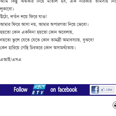
আমি কিছু অন্ধকার নিয়ে মাতাল হব, এক নারকীয় তামসায় নি
লুকাবো।
উঠো, লন্ঠন লয়ে ফিরে যাও!
আমার ফিরে আসা নয়, আমার অপারগতা নিয়ে ভেবো।
হয়তো কোন একদিন! হয়তো কোন অবেলায়,
নয়তো ভুলে যেতে যেতে কোন তামস্রী অমাবস্যায়, বুঝবে!
কেন হারিয়ে গেছি চিরতরে কোন অসামর্থ্যতায়।
এআই/এসএ