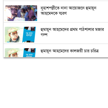
নুহাশপল্লীতে নানা আয়োজনে হুমায়ূন
আহমেদকে স্মরণ
হুমায়ূন আহমেদের প্রথম পাঠশালার মজার
গল্প
হুমায়ূন আহমেদের কালজয়ী চার চরিত্র
শীতের আত্মকথা
প্রথম উপন্যাসেই বুকার জয়