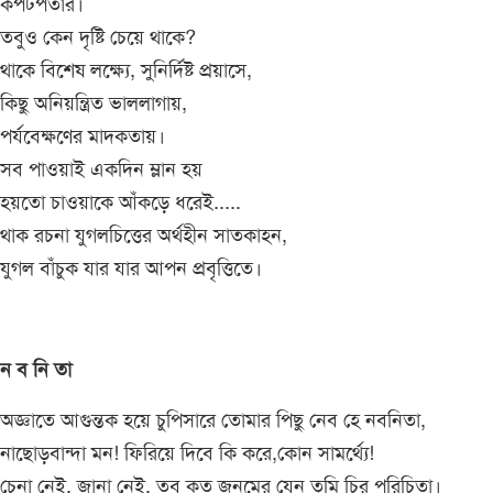
কপটপতার।
তবুও কেন দৃষ্টি চেয়ে থাকে?
থাকে বিশেষ লক্ষ্যে, সুনির্দিষ্ট প্রয়াসে,
কিছু অনিয়ন্ত্রিত ভাললাগায়,
পর্যবেক্ষণের মাদকতায়।
সব পাওয়াই একদিন ম্লান হয়
হয়তো চাওয়াকে আঁকড়ে ধরেই.....
থাক রচনা যুগলচিত্তের অর্থহীন সাতকাহন,
যুগল বাঁচুক যার যার আপন প্রবৃত্তিতে।
ন ব নি তা
অজ্ঞাতে আগুন্তক হয়ে চুপিসারে তোমার পিছু নেব হে নবনিতা,
নাছোড়বান্দা মন! ফিরিয়ে দিবে কি করে,কোন সামর্থ্যে!
চেনা নেই, জানা নেই, তবু কত জনমের যেন তুমি চির পরিচিতা।