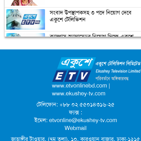
সংবাদ উপস্থাপকসহ ৩ পদে নিয়োগ দেবে
একুশে টেলিভিশন
ক্যাম্পাস অ্যাম্বাসেডর নিয়োগ দিচ্ছে একুশে
টেলিভিশন
জাতিসংঘের পরবর্তী মহাসচিব পদে
আলোচনায় ড. ইউনূস
পদোন্নতি পেয়ে সচিব হলেন ২ কর্মকর্তা
www.etvonlinebd.com
|
www.ekushey-tv.com
টেলিফোন: +৮৮ ০২ ৫৫০১৪৩১৬-২৫
লিগ্যাল এইডের মাধ্যমে সন্তান ফিরে পেল
ফ্যক্স :
সেই কিশোরী মা জুঁই
ইমেল:
etvonline@ekushey-tv.com
Webmail
জেট ফুয়েলের দাম কমলো লিটারে ১৯ টাকা
জাহাঙ্গীর টাওয়ার, (৭ম তলা), ১০, কারওয়ান বাজার, ঢাকা-১২১৫