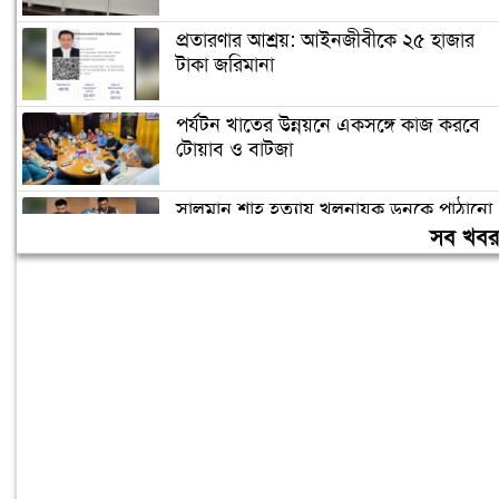
প্রতারণার আশ্রয়: আইনজীবীকে ২৫ হাজার
টাকা জরিমানা
পর্যটন খাতের উন্নয়নে একসঙ্গে কাজ করবে
টোয়াব ও বাটজা
সালমান শাহ হত্যায় খলনায়ক ডনকে পাঠানো
হলো কারাগারে
সব খব
৪০ ঘণ্টা পর ঢাকায় পৌঁছেছে রোমে আটকে
পড়া বিমানের ফ্লাইটটি