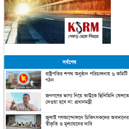
সর্বশেষ
রাষ্ট্রপতির শপথ অনুষ্ঠান পরিচালনায় ৬ কমিটি
গঠন
জনগণের ভাগ্য নিয়ে কাউকে ছিনিমিনি খেলতে
দেওয়া হবে না: প্রধানমন্ত্রী
জুলাই গণআন্দোলনে চিকিৎসকদের অবদানের
স্বীকৃতি ও মূল্যায়নের দাবি