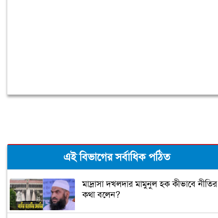
অলি আহমদ
এই বিভাগের সর্বাধিক পঠিত
মাদ্রাসা দখলদার মামুনুল হক কীভাবে নীতির
কথা বলেন?