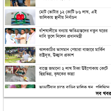
মোট ভোটার ১২ কোটি ৮৬ লাখ, এই
তালিকায় স্থানীয় নির্বাচন
বাঁশখালীতে বন্যায় ক্ষতিগ্রস্তদের নতুন ঘরের
দাবি তুলে দিলেন প্রধানমন্ত্রী
ঝালকাঠির ভাসমান পেয়ারা বাজারে মার্কিন
রাষ্ট্রদূত, উচ্ছ্বাস প্রকাশ
বাক্সে জমানো ২ লাখ টাকা উইপোকায় কেটে
ছিন্নভিন্ন, কৃষকের কান্না
ভাড়াটিয়ার হাতে বাড়ির মালিক খুন, পলিথিনে
মোড়ানো খণ্ড খণ্ড মরদেহ উদ্ধার
সব খব
জামায়াত নেতৃত্বাধীন জোটের রাষ্ট্রপতি প্রার্থী