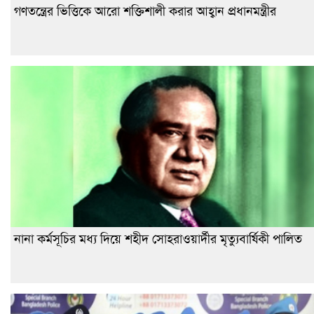
গণতন্ত্রের ভিত্তিকে আরো শক্তিশালী করার আহ্বান প্রধানমন্ত্রীর
নানা কর্মসূচির মধ্য দিয়ে শহীদ সোহরাওয়ার্দীর মৃত্যুবার্ষিকী পালিত