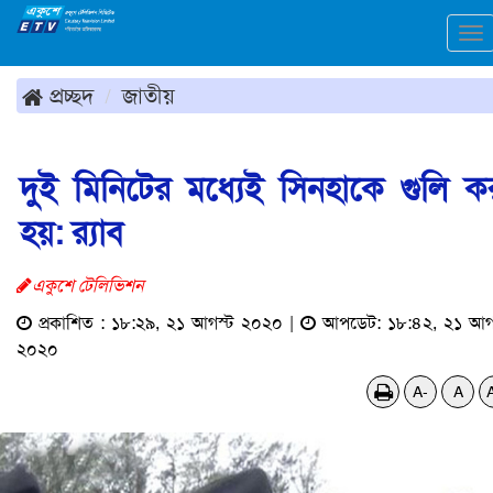
To
na
প্রচ্ছদ
জাতীয়
দুই মিনিটের মধ্যেই সিনহাকে গুলি ক
হয়: র‌্যাব
একুশে টেলিভিশন
প্রকাশিত : ১৮:২৯, ২১ আগস্ট ২০২০ |
আপডেট: ১৮:৪২, ২১ আগ
২০২০
A-
A