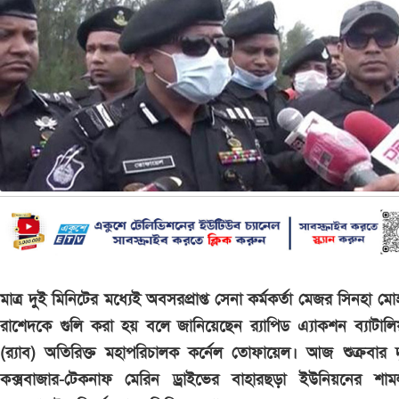
মাত্র দুই মিনিটের মধ্যেই অবসরপ্রাপ্ত সেনা কর্মকর্তা মেজর সিনহা মোহ
রাশেদকে গুলি করা হয় বলে জানিয়েছেন র‌্যাপিড এ্যাকশন ব্যাটাল
(র‌্যাব) অতিরিক্ত মহাপরিচালক কর্নেল তোফায়েল। আজ শুক্রবার দ
কক্সবাজার-টেকনাফ মেরিন ড্রাইভের বাহারছড়া ইউনিয়নের শামল