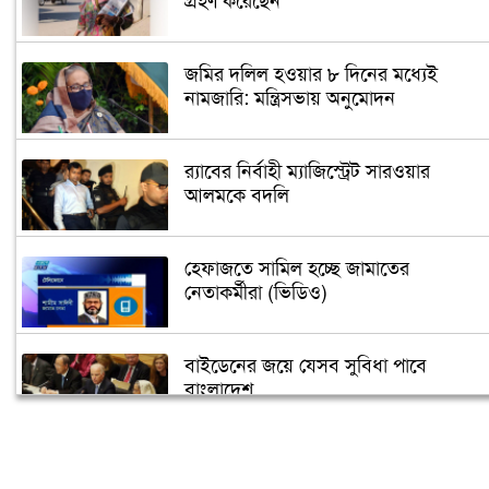
গ্রহণ করেছেন
জমির দলিল হওয়ার ৮ দিনের মধ্যেই
নামজারি: মন্ত্রিসভায় অনুমোদন
র‌্যাবের নির্বাহী ম্যাজিস্ট্রেট সারওয়ার
আলমকে বদলি
হেফাজতে সামিল হচ্ছে জামাতের
নেতাকর্মীরা (ভিডিও)
বাইডেনের জয়ে যেসব সুবিধা পাবে
বাংলাদেশ
তুরস্কে তৈরি হবে বঙ্গবন্ধুর ভাস্কর্য