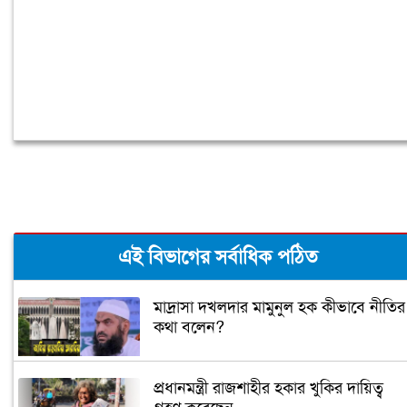
এই বিভাগের সর্বাধিক পঠিত
মাদ্রাসা দখলদার মামুনুল হক কীভাবে নীতির
কথা বলেন?
প্রধানমন্ত্রী রাজশাহীর হকার খুকির দায়িত্ব