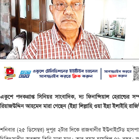
একুশে পদকপ্রাপ্ত সিনিয়র সাংবাদিক, দ্য ফিনান্সিয়াল হেরাল্ডের সম
রিয়াজউদ্দিন আহমেদ মারা গেছেন (ইন্না লিল্লাহি ওয়া ইন্না ইলাইহি রাজ
শনিবার (২৫ ডিসেম্বর) দুপুর ২টার দিকে রাজধানীর ইউনাইটেড হাসপ