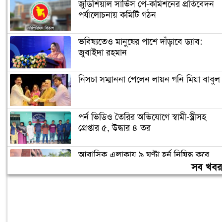
জুডিশিয়াল সার্ভিস পে-কমিশনের প্রতিবেদন
পর্যালোচনায় কমিটি গঠন
ভবিষ্যতেও মানুষের পাশে দাঁড়াবে ড্যাব:
জুবাইদা রহমান
নিসচা সম্মাননা পেলেন লায়ন গনি মিয়া বাবুল
পর্ন ভিডিও তৈরির অভিযোগে স্বামী-স্ত্রীসহ
গ্রেপ্তার ৫, উদ্ধার ৪ তর
আবাসিক এলাকায় ৯ ঘণ্টা হর্ন নিষিদ্ধ করে
গণবিজ্ঞপ্তি
সব খব
চুরির অপবাদে গাছে বেঁধে তরুণীকে মারধর,
গ্রেপ্তার ২