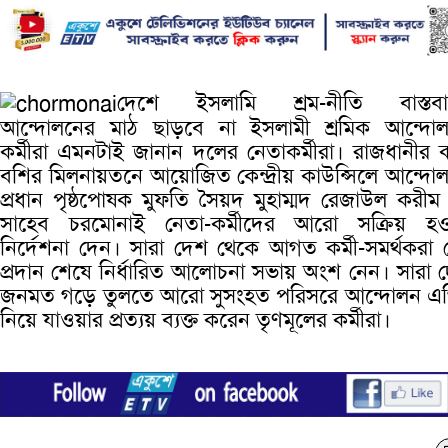
দেশে ইসলামি শ্রম-নীতি বাস্তবা
আন্দোলনের মাঠ ছাড়বে না ইসলামী শ্রমিক আন্দো
কর্মীরা এমনটাই জানান দলের নেতাকর্মীরা। রাজধানীর 
বশির মিলনায়তনে আয়োজিত কেন্দ্রীয় কাউন্সিলে আন্দো
প্রধান পৃষ্ঠপোষক মুফতি সৈয়দ মুহাম্মদ রেজাউল করীম
সাহেব চরমোনাই নেতা-কর্মীদের আরো সক্রিয় হও
নির্দেশনা দেন। সারা দেশ থেকে আগত কর্মী-সমর্থকরা
প্রদান শেষে নির্ধারিত আলোচনা সভায় অংশ নেন। সারা 
জনমত গড়ে তুলতে আরো সুসংহত পরিসরে আন্দোলন এ
নিয়ে যাওয়ার প্রত্যয় ব্যক্ত করেন তৃণমূলের কর্মীরা।