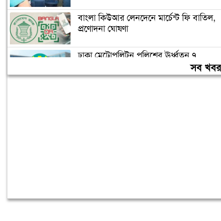
বাংলা কিউআর লেনদেনে মার্চেন্ট ফি বাতিল,
প্রণোদনা ঘোষণা
ঢাকা মেট্রোপলিটন পুলিশের ঊর্ধ্বতন ৭
কর্মকর্তাকে বদলি
সব খব
এবার ভঙ্গুর এই রাষ্ট্র পুনর্গঠনের পালা:
প্রধানমন্ত্রী