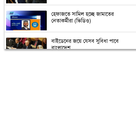
হেফাজতে সামিল হচ্ছে জামাতের
নেতাকর্মীরা (ভিডিও)
বাইডেনের জয়ে যেসব সুবিধা পাবে
বাংলাদেশ
তুরস্কে তৈরি হবে বঙ্গবন্ধুর ভাস্কর্য
৫ গন্তব্যে বিমানের ফ্লাইট স্থগিত
‘বঙ্গবন্ধু শেখ মুজিব কুইজ’ শুরু আজ