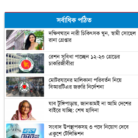
মধ্যবিত্তদের জন্য তৈরি ফ্ল্যাটের দাম আকাশ
সর্বাধিক পঠিত
ছোঁয়া (ভিডিও)
দক্ষিণখানে নারী চিকিৎসক খুন, স্বামী সোহেল
রানা গ্রেপ্তার
প্রধানমন্ত্রী আজ উদ্বোধন করবেন গোলাম
দস্তগীর সেতু
রেশন সুবিধা পাচ্ছেন ১২-২০ গ্রেডের
চাকরিজীবীরা
শিশু নির্যাতন ধামাচাপা দিতে ভাস্কর্যবিরোধী
অবস্থান (ভিডিও)
মোটরযানের মালিকানা পরিবর্তন নিয়ে
বিআরটিএর জরুরি নির্দেশনা
সৌদি যুবরাজ সালমানকে মুজিববর্ষ
উদযাপনে আমন্ত্রণ
যাব টুঙ্গিপাড়ায়, জানতামই না আমি দেশের
বাইরে যাচ্ছি: শেখ হাসিনা
ভিডিও দেখুন
সংবাদ উপস্থাপকসহ ৩ পদে নিয়োগ দেবে
জোরেশোরে চলছে এলিভেটেড এক্সপ্রেসওয়
একুশে টেলিভিশন
নির্মাণ কাজ