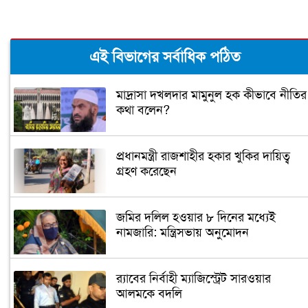
এই বিভাগের সর্বাধিক পঠিত
মাদ্রাসা দখলদার মামুনুল হক কীভাবে নীতির
কথা বলেন?
প্রধানমন্ত্রী রাজশাহীর হকার খুকির দায়িত্ব
গ্রহণ করেছেন
জমির দলিল হওয়ার ৮ দিনের মধ্যেই
নামজারি: মন্ত্রিসভায় অনুমোদন
র‌্যাবের নির্বাহী ম্যাজিস্ট্রেট সারওয়ার
আলমকে বদলি