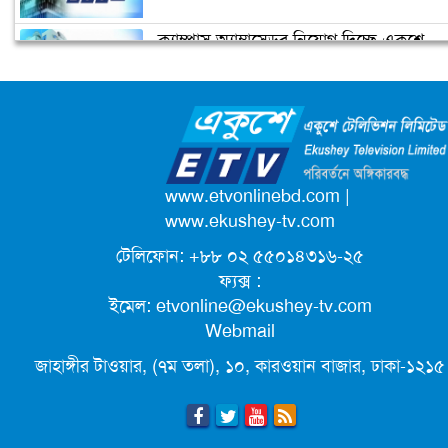
ক্যাম্পাস অ্যাম্বাসেডর নিয়োগ দিচ্ছে একুশে
প্রধানমন্ত্রীর চাচী শেখ রাজিয়া নাসের আর
টেলিভিশন
নেই
জাতিসংঘের পরবর্তী মহাসচিব পদে
আলোচনায় ড. ইউনূস
পদোন্নতি পেয়ে সচিব হলেন ২ কর্মকর্তা
www.etvonlinebd.com
|
www.ekushey-tv.com
টেলিফোন: +৮৮ ০২ ৫৫০১৪৩১৬-২৫
লিগ্যাল এইডের মাধ্যমে সন্তান ফিরে পেল
ফ্যক্স :
সেই কিশোরী মা জুঁই
ইমেল:
etvonline@ekushey-tv.com
Webmail
জেট ফুয়েলের দাম কমলো লিটারে ১৯ টাকা
জাহাঙ্গীর টাওয়ার, (৭ম তলা), ১০, কারওয়ান বাজার, ঢাকা-১২১৫
ছুটিতে গিয়ে না ফিরলে ৩ বছরের নিষেধাজ্ঞা,
নতুন নিয়ম সৌদির