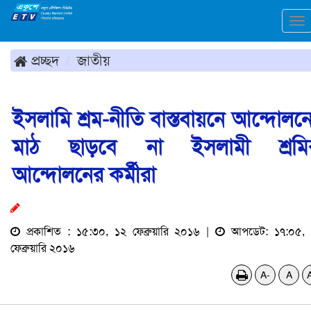
To
na
প্রচ্ছদ
জাতীয়
ইসলামি শ্রম-নীতি বাস্তবায়নে আন্দোলন
মাঠ ছাড়বে না ইসলামী শ্রমি
আন্দোলনের কর্মীরা
প্রকাশিত : ১৫:৩০, ১২ ফেব্রুয়ারি ২০১৬ |
আপডেট: ১৭:০৫, 
ফেব্রুয়ারি ২০১৬
A-
A