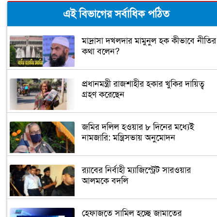
এই বিভাগের সর্বাধিক পঠিত
মাদ্রাসা দখলদার মামুনুল হক কীভাবে নীতির
কথা বলেন?
প্রধানমন্ত্রী রাজশাহীর হকার খুকির দায়িত্ব
গ্রহণ করেছেন
জমির দলিল হওয়ার ৮ দিনের মধ্যেই
নামজারি: মন্ত্রিসভায় অনুমোদন
র‌্যাবের নির্বাহী ম্যাজিস্ট্রেট সারওয়ার
আলমকে বদলি
হেফাজতে সামিল হচ্ছে জামাতের