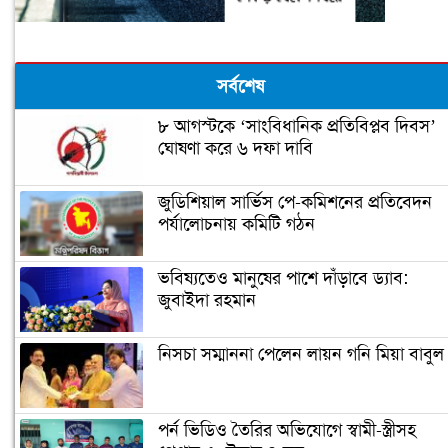
সর্বশেষ
৮ আগস্টকে ‘সাংবিধানিক প্রতিবিপ্লব দিবস’
ঘোষণা করে ৬ দফা দাবি
জুডিশিয়াল সার্ভিস পে-কমিশনের প্রতিবেদন
পর্যালোচনায় কমিটি গঠন
ভবিষ্যতেও মানুষের পাশে দাঁড়াবে ড্যাব:
জুবাইদা রহমান
নিসচা সম্মাননা পেলেন লায়ন গনি মিয়া বাবুল
পর্ন ভিডিও তৈরির অভিযোগে স্বামী-স্ত্রীসহ