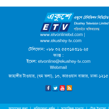
আলোচনায় ড. ইউনূস
নেই
ক্যাম্পাস অ্যাম্বাসেডর নিয়োগ দিচ্ছে একুশে
টেলিভিশন
পদোন্নতি পেয়ে সচিব হলেন ২ কর্মকর্তা
www.etvonlinebd.com
|
www.ekushey-tv.com
টেলিফোন: +৮৮ ০২ ৫৫০১৪৩১৬-২৫
লিগ্যাল এইডের মাধ্যমে সন্তান ফিরে পেল
ফ্যক্স :
সেই কিশোরী মা জুঁই
ইমেল:
etvonline@ekushey-tv.com
Webmail
জেট ফুয়েলের দাম কমলো লিটারে ১৯ টাকা
জাহাঙ্গীর টাওয়ার, (৭ম তলা), ১০, কারওয়ান বাজার, ঢাকা-১২১৫
মূল্যস্ফীতি কমে জুনে ৯ দশমিক ১৬ শতাংশ
ছুটিতে গিয়ে না ফিরলে ৩ বছরের নিষেধাজ্ঞা,
|
|
|
আমাদের কথা
পরিচালনা পর্ষদ
সামাজিক মাধ্যম
টেক ইনফো