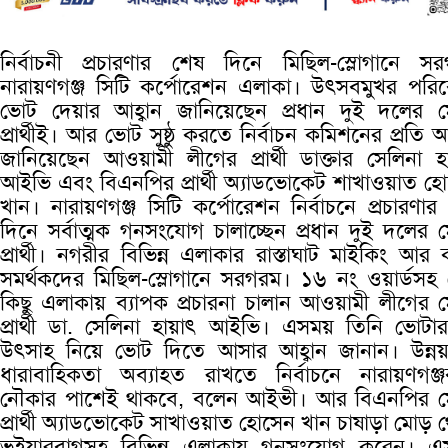
নির্বাচনী প্রচারণার শেষ দিনে মিছিল-স্লোগানে স
নারায়ণগঞ্জ সিটি কর্পোরেশন এলাকা। উৎসবমুখর পরি
ভোট দেয়ার আহ্বান জানিয়েছেন প্রধান দুই দলের 
প্রার্থীই। আর ভোট সুষ্ঠু করতে নির্বাচন কমিশনের প্রতি আহ
জানিয়েছেন আওয়ামী লীগের প্রার্থী ডাক্তার সেলিনা হ
আইভি এবং বিএনপির প্রার্থী অ্যাডভোকেট শাখাওয়াত হ
খান। নারায়ণগঞ্জ সিটি কর্পোরেশন নির্বাচনে প্রচারণার
দিনে সর্বাত্মক গনসংযোগ চালাচ্ছেন প্রধান দুই দলের 
প্রার্থী। নগরীর বিভিন্ন এলাকার রাস্তাঘাট মাইকিং আর কর
সমর্থকদের মিছিল-স্লোগানে সরগরম। ১৬ নং ওয়ার্ডসহ
কিছু এলাকায় ব্যাপক প্রচারনা চালান আওয়ামী লীগের 
প্রার্থী ডা. সেলিনা হায়াৎ আইভি। এসময় তিনি ভোটা
উৎসাহ নিয়ে ভোট দিতে আসার আহ্বান জানান। উন্ন
ধারাবাহিকতা অব্যাহত রাখতে নির্বাচনে নারায়ণগঞ্জ
নৌকার পাশেই থাকবে, বলেন আইভী। আর বিএনপির ম
প্রার্থী অ্যাডভোকেট সাখাওয়াত হোসেন খান চাষাড়া মোড় 
ভুইয়ারবাগসহ বিভিন্ন এলাকায় গনসংযোগ করেন। এ