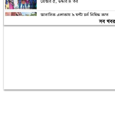
গ্রেপ্তার ৫, উদ্ধার ৪ তর
আবাসিক এলাকায় ৯ ঘণ্টা হর্ন নিষিদ্ধ করে
গণবিজ্ঞপ্তি
সব খব
চুরির অপবাদে গাছে বেঁধে তরুণীকে মারধর,
গ্রেপ্তার ২