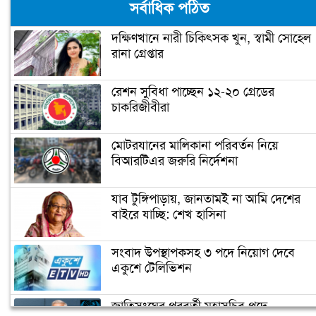
সর্বাধিক পঠিত
ছোঁয়া (ভিডিও)
দক্ষিণখানে নারী চিকিৎসক খুন, স্বামী সোহেল
রানা গ্রেপ্তার
প্রধানমন্ত্রী আজ উদ্বোধন করবেন গোলাম
দস্তগীর সেতু
রেশন সুবিধা পাচ্ছেন ১২-২০ গ্রেডের
চাকরিজীবীরা
শিশু নির্যাতন ধামাচাপা দিতে ভাস্কর্যবিরোধী
অবস্থান (ভিডিও)
মোটরযানের মালিকানা পরিবর্তন নিয়ে
বিআরটিএর জরুরি নির্দেশনা
সৌদি যুবরাজ সালমানকে মুজিববর্ষ
উদযাপনে আমন্ত্রণ
যাব টুঙ্গিপাড়ায়, জানতামই না আমি দেশের
বাইরে যাচ্ছি: শেখ হাসিনা
ভিডিও দেখুন
সংবাদ উপস্থাপকসহ ৩ পদে নিয়োগ দেবে
জোরেশোরে চলছে এলিভেটেড এক্সপ্রেসওয়
একুশে টেলিভিশন
নির্মাণ কাজ
জাতিসংঘের পরবর্তী মহাসচিব পদে
প্রধানমন্ত্রীর চাচী শেখ রাজিয়া নাসের আর