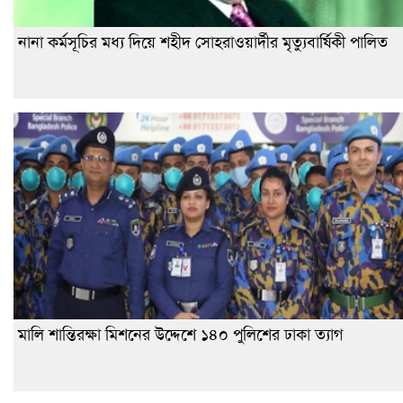
নানা কর্মসূচির মধ্য দিয়ে শহীদ সোহরাওয়ার্দীর মৃত্যুবার্ষিকী পালিত
মালি শান্তিরক্ষা মিশনের উদ্দেশে ১৪০ পুলিশের ঢাকা ত্যাগ