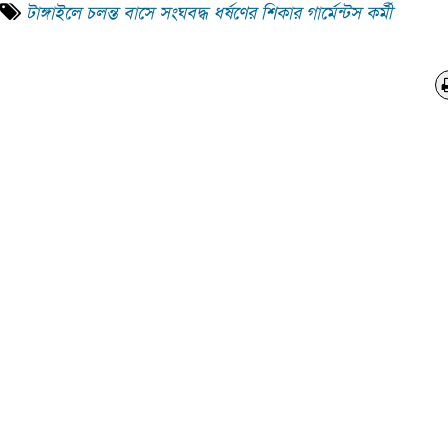
টাঙ্গাইলে চলন্ত বাসে সংঘবদ্ধ ধর্ষণের শিকার গার্মেন্টস কর্মী