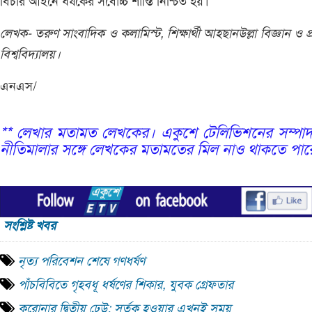
বিচার আইনে ধর্ষকের সর্বোচ্চ শাস্তি নিশ্চিত হয়।
লেখক- তরুণ সাংবাদিক ও কলামিস্ট, শিক্ষার্থী আহ্ছানউল্লা বিজ্ঞান ও প্রয
বিশ্ববিদ্যালয়।
এনএস/
** লেখার মতামত লেখকের। একুশে টেলিভিশনের সম্পাদ
নীতিমালার সঙ্গে লেখকের মতামতের মিল নাও থাকতে পার
সংশ্লিষ্ট খবর
নৃত্য পরিবেশন শেষে গণধর্ষণ
পাঁচবিবিতে গৃহবধূ ধর্ষণের শিকার, যুবক গ্রেফতার
করোনার দ্বিতীয় ঢেউ: সর্তক হওয়ার এখনই সময়