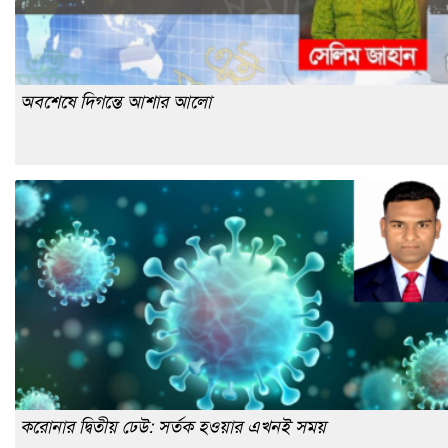
অবশেষে দিগন্তে আশার আলো
করোনার দ্বিতীয় ঢেউ: সর্তক হওয়ার এখনই সময়