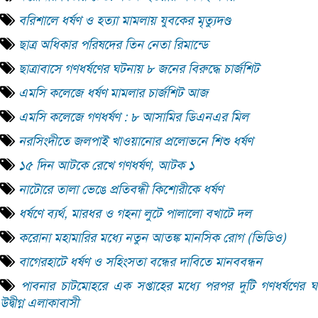
বরিশালে ধর্ষণ ও হত্যা মামলায় যুবকের মৃত্যুদণ্ড
ছাত্র অধিকার পরিষদের তিন নেতা রিমান্ডে
ছাত্রাবাসে গণধর্ষণের ঘটনায় ৮ জনের বিরুদ্ধে চার্জশিট
এমসি কলেজে ধর্ষণ মামলার চার্জশিট আজ
এমসি কলেজে গণধর্ষণ : ৮ আসামির ডিএনএর মিল
নরসিংদীতে জলপাই খাওয়ানোর প্রলোভনে শিশু ধর্ষণ
১৫ দিন আটকে রেখে গণধর্ষণ, আটক ১
নাটোরে তালা ভেঙে প্রতিবন্ধী কিশোরীকে ধর্ষণ
ধর্ষণে ব্যর্থ, মারধর ও গহনা লুটে পালালো বখাটে দল
করোনা মহামারির মধ্যে নতুন আতঙ্ক মানসিক রোগ (ভিডিও)
বাগেরহাটে ধর্ষণ ও সহিংসতা বন্ধের দাবিতে মানববন্ধন
পাবনার চাটমোহরে এক সপ্তাহের মধ্যে পরপর দুটি গণধর্ষণের 
উদ্বীগ্ন এলাকাবাসী