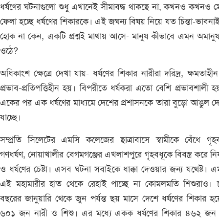
ধর্ষণের ঘটনাগুলো শুধু এখানেই সীমাবদ্ধ থাকছে না, কখনও কখনও 
ফেলা হচ্ছে ধর্ষণের শিকারকে। এই জঘন্য বিষয় নিয়ে যত চিন্তা-ভাবনা
হোক না কেন, একটি প্রশ্নই মাথায় আসে- মানুষ কীভাবে এমন অমানু
ওঠে?
অধিকাংশ ক্ষেত্রে দেখা যায়- ধর্ষণের শিকার নারীরা দরিদ্র, ক্ষমতাহ
প্রভাব-প্রতিপত্তিহীন হয়। বিপরীতে ধর্ষকরা এতো বেশি প্রভাবশালী হ
একের পর এক ধর্ষণের মাধ্যমে দেশের প্রশাসনকে তারা বুড়ো আঙুল দ
যাচ্ছে।
সম্প্রতি সিলেটের এমসি কলেজের ছাত্রাবাসে স্বামীকে বেঁধে গৃহ
গণধর্ষণ, নোয়াখালীর বেগমগঞ্জের এখলাশপুরে গৃহবধূকে বিবস্ত্র করে নির
ও ধর্ষণের চেষ্টা। এসব ঘটনা সবাইকে ধাক্কা দেওয়ার জন্য যথেষ্ট। 
এই মহামারীর হাত থেকে রেহাই পাচ্ছে না কোমলমতি শিশুরাও। 
বছরের জানুয়ারি থেকে জুন পর্যন্ত ছয় মাসে দেশে ধর্ষণের শিকার হ
৬০১ জন নারী ও শিশু। এর মধ্যে একক ধর্ষণের শিকার ৪৬২ জন