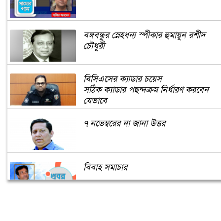
বঙ্গবন্ধুর স্নেহধন্য স্পীকার হুমায়ুন রশীদ
চৌধুরী
বিসিএসের ক্যাডার চয়েস
সঠিক ক্যাডার পছন্দক্রম নির্ধারণ করবেন
যেভাবে
৭ নভেম্বরের না জানা উত্তর
বিবাহ সমাচার
করোনার দ্বিতীয় ঢেউ: সর্তক হওয়ার এখনই