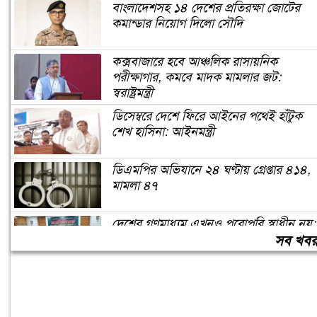
বাংলাদেশসহ ১৪ দেশের প্রতিরক্ষা জোটের
কমান্ডার নিয়োগ দিলো সৌদি
কক্সবাজারে হবে আঞ্চলিক রাসায়নিক
পরীক্ষাগার, কমবে মাদক মামলার জট:
স্বরাষ্ট্রমন্ত্রী
ডিসেম্বরে দেশে ফিরে আইনের পথেই হাঁটুক
শেখ হাসিনা: আইনমন্ত্রী
ডিএমপির অভিযানে ২৪ ঘণ্টায় গ্রেপ্তার ৪১৪,
মামলা ৪৭
দেশের গণমাধ্যম এখনও পুরোপুরি স্বাধীন নয়:
জামায়াত আমির
সব খব
লিবিয়ায় অপহরণের শিকার হওয়া ১৩
বাংলাদেশি উদ্ধার