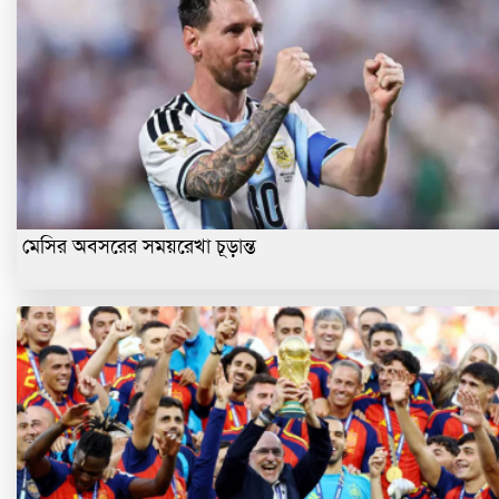
মেসির অবসরের সময়রেখা চূড়ান্ত