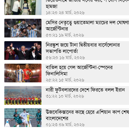
ভিয়েতনামে জাতীয় দলের ক্যাম্পে যোগ দিলে
হামজা
১৪:২০ ২৪ মার্চ, ২০২৬
মেসির নেতৃত্বে গুয়াতেমালা ম্যাচের দল ঘোষণা
আর্জেন্টিনার
৫০:২১ ১৯ মার্চ, ২০২৬
নিরঙ্কুশ জয়ে টানা দ্বিতীয়বার বার্সেলোনার
সভাপতি লাপোর্তা
৫৬:২০ ১৬ মার্চ, ২০২৬
বাতিল হয়ে গেল আর্জেন্টিনা-স্পেনের
ফিনালিসিমা
২৫:২২ ১৫ মার্চ, ২০২৬
নারী ফুটবলারদের দেশে ফিরতে বলল ইরান
৩১:২২ ১০ মার্চ, ২০২৬
উজবেকিস্তানের কাছে হেরে এশিয়ান কাপ শেষ
বাংলাদেশের
০১:২৩ ০৯ মার্চ, ২০২৬