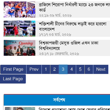
ব্রাজিলে শিরোপা নির্ধারণী ম্যাচে ২৩ জনকে ল
কার্ড
২২:১৯ ০৯ মার্চ, ২০২৬
শক্তিশালী চীনের বিরুদ্ধে লড়াই করে হারলো
বাংলাদেশ
১৭:১৭ ০৩ মার্চ, ২০২৬
বিশ্বকাপজয়ী মেসুত ওজিল এখন ঢাকা
বিশ্ববিদ্যালয়ে
২৩:১৭ ১৮ ফেব্রুয়ারি, ২০২৬
First Page
Prev
1
2
3
4
5
6
Next
Last Page
সর্বশেষ
বিদেশে পড়াশোনা শেষে দেশে ফেরার পরিবেশ