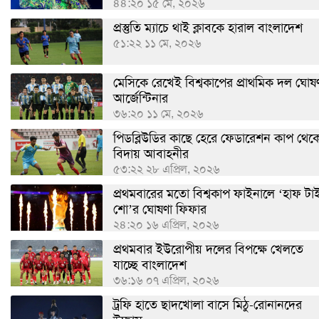
৪৪:২০ ১৫ মে, ২০২৬
প্রস্তুতি ম্যাচে থাই ক্লাবকে হারাল বাংলাদেশ
৫১:২২ ১১ মে, ২০২৬
মেসিকে রেখেই বিশ্বকাপের প্রাথমিক দল ঘোষ
আর্জেন্টিনার
৩৬:২০ ১১ মে, ২০২৬
পিডব্লিউডির কাছে হেরে ফেডারেশন কাপ থেক
বিদায় আবাহনীর
৫৩:২২ ২৮ এপ্রিল, ২০২৬
প্রথমবারের মতো বিশ্বকাপ ফাইনালে ‘হাফ টা
শো’র ঘোষণা ফিফার
২৪:২০ ১৬ এপ্রিল, ২০২৬
প্রথমবার ইউরোপীয় দলের বিপক্ষে খেলতে
যাচ্ছে বাংলাদেশ
৩৬:১৬ ০৭ এপ্রিল, ২০২৬
ট্রফি হাতে ছাদখোলা বাসে মিঠু-রোনানদের