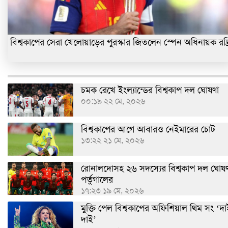
বিশ্বকাপের সেরা খেলোয়াড়ের পুরস্কার জিতলেন স্পেন অধিনায়ক রদ্র
চমক রেখে ইংল্যান্ডের বিশ্বকাপ দল ঘোষণা
০০:১৯ ২২ মে, ২০২৬
বিশ্বকাপের আগে আবারও নেইমারের চোট
১৩:২২ ২১ মে, ২০২৬
রোনালদোসহ ২৬ সদস্যের বিশ্বকাপ দল ঘোষ
পর্তুগালের
১৭:২৩ ১৯ মে, ২০২৬
মুক্তি পেল বিশ্বকাপের অফিশিয়াল থিম সং ‘দা
দাই’