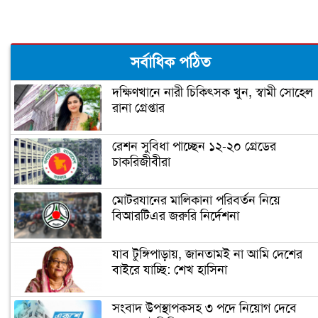
লিবিয়ায় অপহরণের শিকার হওয়া ১৩
বাংলাদেশি উদ্ধার
সর্বাধিক পঠিত
দক্ষিণখানে নারী চিকিৎসক খুন, স্বামী সোহেল
রানা গ্রেপ্তার
রেশন সুবিধা পাচ্ছেন ১২-২০ গ্রেডের
চাকরিজীবীরা
মোটরযানের মালিকানা পরিবর্তন নিয়ে
বিআরটিএর জরুরি নির্দেশনা
যাব টুঙ্গিপাড়ায়, জানতামই না আমি দেশের
বাইরে যাচ্ছি: শেখ হাসিনা
সংবাদ উপস্থাপকসহ ৩ পদে নিয়োগ দেবে