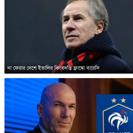
না ফেরার দেশে ইতালির কিংবদন্তি ফ্রাঙ্কো বারেসি