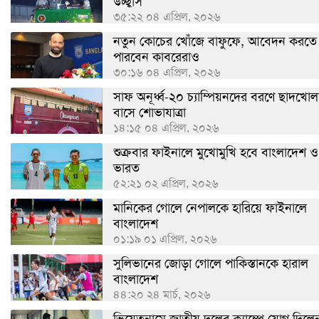
উচ্ছ্বাস
৩৫:২২ ০৪ এপ্রিল, ২০২৬
নতুন কোচের খোঁজে বাফুফে, আবেদন করতে
পারবেন কাবরেরাও
৩০:১৬ ০৪ এপ্রিল, ২০২৬
সাফ অনূর্ধ্ব-২০ চ্যাম্পিয়নদের বরণে ছাদখোল
বাসে শোভাযাত্রা
১৪:১৫ ০৪ এপ্রিল, ২০২৬
শুক্রবার ফাইনালে মুখোমুখি হবে বাংলাদেশ ও
ভারত
৫২:২১ ০২ এপ্রিল, ২০২৬
মানিকের গোলে নেপালকে হারিয়ে ফাইনালে
বাংলাদেশ
০১:১৯ ০১ এপ্রিল, ২০২৬
সুলিভানের জোড়া গোলে পাকিস্তানকে হারাল
বাংলাদেশ
৪৪:২০ ২৪ মার্চ, ২০২৬