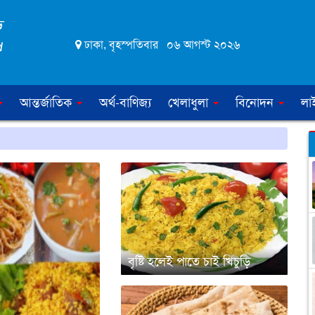
ঢাকা, বৃহস্পতিবার ০৬ আগস্ট ২০২৬
আন্তর্জাতিক
অর্থ-বাণিজ্য
খেলাধুলা
বিনোদন
লা
বৃষ্টি হলেই পাতে চাই খিচুড়ি