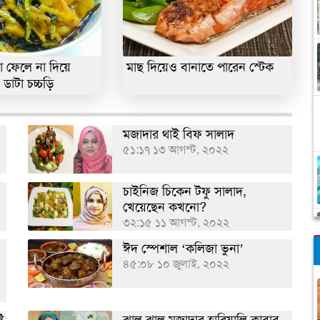
া ফেলে না দিয়ে
মাছ দিয়েও বানাতে পারেন স্টেক
ডাটা চচ্চড়ি
মজাদার থাই বিফ সালাদ
৫১:১৭ ১৩ আগস্ট, ২০২২
চাইনিজ চিকেন টফু সালাদ,
খেয়েছেন কখনো?
৩২:১৫ ১১ আগস্ট, ২০২২
ঈদ স্পেশাল ‘কলিজা ভুনা’
৪৫:০৮ ১০ জুলাই, ২০২২