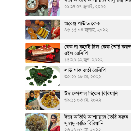
ঈদে অতিথি আপ্যায়নে বালুশাহী মিষ্ট
২১:১৭ ০৭ জুলাই, ২০২২
অরেঞ্জ পাউন্ড কেক
৪৬:১৫ ০৪ জুলাই, ২০২২
বেক না করেই চিজ কেক তৈরি করু
রইল রেসিপি
১৫:২০ ১২ জুন, ২০২২
লাউ শাক ভর্তা রেসিপি
৩৫:২১ ১৮ মে, ২০২২
ঈদ স্পেশাল চিকেন বিরিয়ানি
৩৯:১১ ০৩ মে, ২০২২
ঈদে অতিথি আপ্যায়নে তৈরি করুন
সুস্বাদু কাচ্চি বিরিয়ানি
২৩:২১ ০১ মে, ২০২২