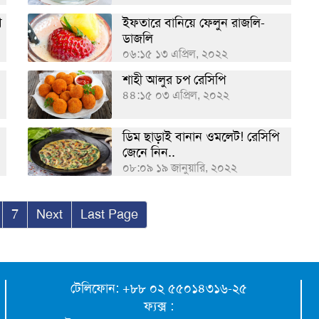
ে
ইফতারে বানিয়ে ফেলুন রাজলি-
ডাজলি
০৬:১৫ ১৩ এপ্রিল, ২০২২
শাহী আলুর চপ রেসিপি
৪৪:১৫ ০৩ এপ্রিল, ২০২২
ডিম ছাড়াই বানান ওমলেট! রেসিপি
জেনে নিন..
০৮:০৯ ১৯ জানুয়ারি, ২০২২
7
Next
Last Page
টেলিফোন: +৮৮ ০২ ৫৫০১৪৩১৬-২৫
ফ্যক্স :