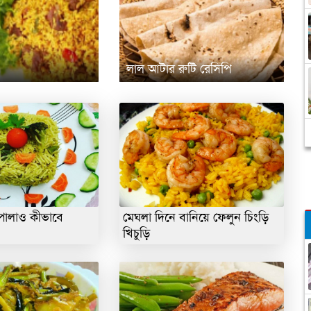
লাল আটার রুটি রেসিপি
ং পোলাও কীভাবে
মেঘলা দিনে বানিয়ে ফেলুন চিংড়ি
খিচুড়ি