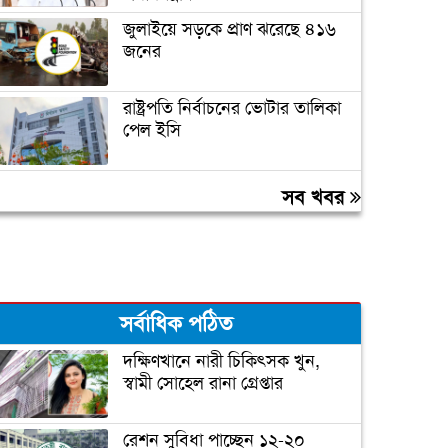
জুলাইয়ে সড়কে প্রাণ ঝরেছে ৪১৬
জনের
রাষ্ট্রপতি নির্বাচনের ভোটার তালিকা
পেল ইসি
বালুভর্তি ট্রাক থেকে কোটি টাকার
সব খবর
ভারতীয় জিরা জব্দ
কল রেকর্ড: সাদ্দাম-ইনানকে
শিক্ষার্থীদের ওপর হামলার নির্দেশ
ওবায়দুল কাদেরের
সর্বাধিক পঠিত
দক্ষিণখানে নারী চিকিৎসক খুন,
স্বামী সোহেল রানা গ্রেপ্তার
রেশন সুবিধা পাচ্ছেন ১২-২০