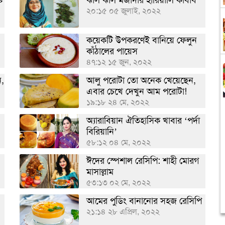
ি
ঝাল ঝাল মজাদার হারিয়ালি কাবাব
২০:১৫ ০৫ জুলাই, ২০২২
কয়েকটি উপকরণেই বানিয়ে ফেলুন
কাঁঠালের পায়েস
৪৭:১২ ১৫ জুন, ২০২২
ন,
আলু পরোটা তো অনেক খেয়েছেন,
এবার চেখে দেখুন আম পরোটা!
১৯:১৮ ২৪ মে, ২০২২
অ্যারাবিয়ান ঐতিহাসিক খাবার ‘পর্দা
বিরিয়ানি’
৫৮:১২ ০৪ মে, ২০২২
ঈদের স্পেশাল রেসিপি: শাহী মোরগ
মাসাল্লাম
৫৩:১৩ ০২ মে, ২০২২
আমের পুডিং বানানোর সহজ রেসিপি
২১:১৪ ২৮ এপ্রিল, ২০২২