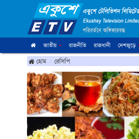
জাতীয়
রাজনীতি
রাজধানী
দেশজুড়ে
হোম
রেসিপি