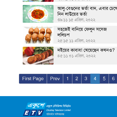
আলু-বেগুনের ভর্তা বাদ, এবার চেখ
নিন লাউয়ের ভর্তা
৩৯:১১ ১৫ এপ্রিল, ২০২২
সহজেই বানিয়ে ফেলুন সসেজ
ললিচপ
২৫:১৫ ১১ এপ্রিল, ২০২২
দইয়ের কাবাব! খেয়েছেন কখনও?
৪৫:১১ ০১ এপ্রিল, ২০২২
First Page
Prev
1
2
3
4
5
6