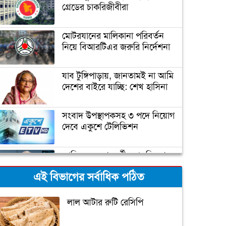
গ্রেডের চাকরিজীবীরা
মোটরযানের মালিকানা পরিবর্তন
নিয়ে বিআরটিএর জরুরি নির্দেশনা
যাব টুঙ্গিপাড়ায়, জানতামই না আমি
দেশের বাইরে যাচ্ছি: শেখ হাসিনা
সংবাদ উপস্থাপকসহ ৩ পদে নিয়োগ
দেবে একুশে টেলিভিশন
জাতিসংঘের পরবর্তী মহাসচিব পদে
আলোচনায় ড. ইউনূস
এই বিভাগের সর্বাধিক পঠিত
ক্যাম্পাস অ্যাম্বাসেডর নিয়োগ দিচ্ছে
লাল আটার রুটি রেসিপি
একুশে টেলিভিশন