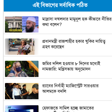
এই বিভাগের সর্বাধিক পঠিত
মাদ্রাসা দখলদার মামুনুল হক কীভাবে নীতির
কথা বলেন?
প্রধানমন্ত্রী রাজশাহীর হকার খুকির দায়িত্ব
গ্রহণ করেছেন
জমির দলিল হওয়ার ৮ দিনের মধ্যেই
নামজারি: মন্ত্রিসভায় অনুমোদন
র‌্যাবের নির্বাহী ম্যাজিস্ট্রেট সারওয়ার
আলমকে বদলি
হেফাজতে সামিল হচ্ছে জামাতের