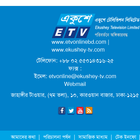
টেলিভিশন
নেই
জাতিসংঘের পরবর্তী মহাসচিব পদে
আলোচনায় ড. ইউনূস
পদোন্নতি পেয়ে সচিব হলেন ২ কর্মকর্তা
www.etvonlinebd.com
|
www.ekushey-tv.com
টেলিফোন: +৮৮ ০২ ৫৫০১৪৩১৬-২৫
লিগ্যাল এইডের মাধ্যমে সন্তান ফিরে পেল
ফ্যক্স :
সেই কিশোরী মা জুঁই
ইমেল:
etvonline@ekushey-tv.com
Webmail
জেট ফুয়েলের দাম কমলো লিটারে ১৯ টাকা
জাহাঙ্গীর টাওয়ার, (৭ম তলা), ১০, কারওয়ান বাজার, ঢাকা-১২১৫
মূল্যস্ফীতি কমে জুনে ৯ দশমিক ১৬ শতাংশ
ছুটিতে গিয়ে না ফিরলে ৩ বছরের নিষেধাজ্ঞা,
|
|
|
আমাদের কথা
পরিচালনা পর্ষদ
সামাজিক মাধ্যম
টেক ইনফো