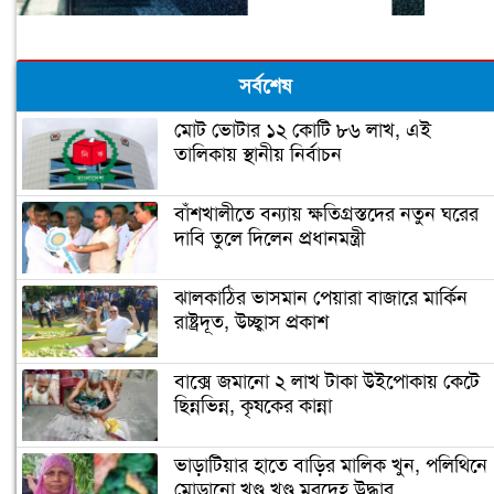
সর্বশেষ
মোট ভোটার ১২ কোটি ৮৬ লাখ, এই
তালিকায় স্থানীয় নির্বাচন
বাঁশখালীতে বন্যায় ক্ষতিগ্রস্তদের নতুন ঘরের
দাবি তুলে দিলেন প্রধানমন্ত্রী
ঝালকাঠির ভাসমান পেয়ারা বাজারে মার্কিন
রাষ্ট্রদূত, উচ্ছ্বাস প্রকাশ
বাক্সে জমানো ২ লাখ টাকা উইপোকায় কেটে
ছিন্নভিন্ন, কৃষকের কান্না
ভাড়াটিয়ার হাতে বাড়ির মালিক খুন, পলিথিনে
মোড়ানো খণ্ড খণ্ড মরদেহ উদ্ধার