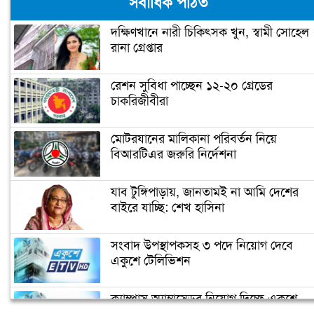
সর্বাধিক পঠিত
ছোঁয়া (ভিডিও)
দক্ষিণখানে নারী চিকিৎসক খুন, স্বামী সোহেল
রানা গ্রেপ্তার
প্রধানমন্ত্রী আজ উদ্বোধন করবেন গোলাম
দস্তগীর সেতু
রেশন সুবিধা পাচ্ছেন ১২-২০ গ্রেডের
চাকরিজীবীরা
শিশু নির্যাতন ধামাচাপা দিতে ভাস্কর্যবিরোধী
অবস্থান (ভিডিও)
মোটরযানের মালিকানা পরিবর্তন নিয়ে
বিআরটিএর জরুরি নির্দেশনা
সৌদি যুবরাজ সালমানকে মুজিববর্ষ
উদযাপনে আমন্ত্রণ
যাব টুঙ্গিপাড়ায়, জানতামই না আমি দেশের
বাইরে যাচ্ছি: শেখ হাসিনা
ভিডিও দেখুন
সংবাদ উপস্থাপকসহ ৩ পদে নিয়োগ দেবে
জোরেশোরে চলছে এলিভেটেড এক্সপ্রেসওয়
একুশে টেলিভিশন
নির্মাণ কাজ
ক্যাম্পাস অ্যাম্বাসেডর নিয়োগ দিচ্ছে একুশে
প্রধানমন্ত্রীর চাচী শেখ রাজিয়া নাসের আর