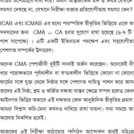
সামিট অংশগ্রহণে বাধা নাই। অর্থাৎ আন্তর্জাতিক মান ও নিয়ম যেখান
সমস্যা দেখছে না, সেখানে নিরীক্ষা বাজার প্রতিযোগীতায় সমস্যা কেন?
ICAB এবং ICMAB এর মধ্যে পারস্পরিক স্বীকৃতির ভিত্তিতে একে 
সদস্যদের জন্য CMA ↔ CA হবার সুযোগ রাখা হয়েছে (৬-৭ টি 
পাশ সাপেক্ষে) । এটি একটি ইতিবাচক পদক্ষেপ এবং সহযোগীতা
পেশাগত সম্পর্কের উদাহরণ।
অনেক CMA পেশাজীবী দুইটি সনদই অর্জন করেছেন। অনেকেই দীর্
ধরে পরোক্ষভাবে পূর্ণকালীন বা খন্ডকালীন ভিত্তিতে কোনো না কো
ফার্মের সঙ্গে যুক্ত থেকে নিষ্ঠার সঙ্গে পেশাগত দায়িত্ব পালন করে আ
তাদের এই নিষ্ঠা, শ্রম ও অর্জিত দক্ষতা বাস্তব ক্ষেত্রে সম্পদ হলেও কেবল
আইনগত ভিত্তির অভাবে এই দক্ষতার কোন আনুষ্ঠানিক স্বীকৃতির প্রমাণ
আমরা বিশ্বাস করি-মেধা কখনও দাবিয়ে রাখা যায়না। যথা সময়ে ত
আলোয় বিকশিত হবেই।
আজকের এই নিরীক্ষা কাঠামোর পূর্নগঠন আন্দোলন তারই বহিঃপ্র