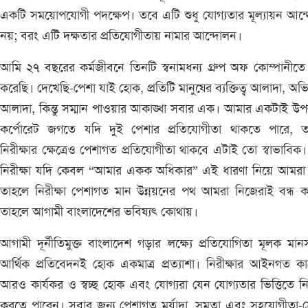
একটি সময়োপযোগী পদক্ষেপ। তবে এটি শুধু যোগ্যতার মূল্যায়ন আন
নয়; বরং এটি দক্ষতার প্রতিযোগীতায় নামার আন্দোলন।
আমি ২৭ বছরের কর্মজীবনে তিনটি স্বনামধন্য গ্রুপ অফ কোম্পানীত
করেছি। দেখেছি-পেশা যাই হোক, প্রতিটি মানুষের ব্যক্তিত্ব আলাদা, অভি
আলাদা, কিন্তু সম্মান পাওয়ার আকাঙ্খা সবার এক। আমার একটাই উপল
কর্পোরেট জগতে যদি দুই পেশার প্রতিযোগীতা থাকতে পারে, ত
নিরীক্ষার ক্ষেত্রেও পেশাগত প্রতিযোগীতা থাকবে এটাই তো স্বাভাবিক। ক
নিরীক্ষা যদি কেবল “আমার একক অধিকার” এই ধারণা নিয়ে আমরা 
তাহলে নিরীক্ষা পেশাগত মান উন্নয়নের পথ আমরা নিজেরাই বন্ধ 
তাহলে আগামী বাংলাদেশের ভবিষ্যৎ কোথায়।
আগামী দূর্নীতিমুক্ত বাংলাদেশ গড়ার লক্ষ্যে প্রতিযোগিতা মূলক মানসম
আর্থিক প্রতিবেদনই হোক একমাত্র প্রত্যাশা। নিরীক্ষার আইনগত ক
আরও কার্যকর ও স্বচ্ছ হোক এবং যোগ্যরা যেন যোগ্যতার ভিত্তিতে নির
করতে পারেন। সবার জন্য পেশাগত মর্যাদা, সমতা এবং সহযোগীতা-