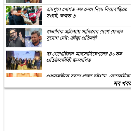
রায়পুরে গোশত কম দেয়া নিয়ে বিয়েবাড়িতে
সংঘর্ষ, আহত ৩
স্বাভাবিক প্রক্রিয়ায় সাকিবের দেশে ফেরার
সুযোগ নেই: ক্রীড়া প্রতিমন্ত্রী
দ্য গ্রেগোরিয়ান অ্যাসোসিয়েশনের ৪০তম
প্রতিষ্ঠাবার্ষিকী উদযাপিত
প্রধানমন্ত্রীকে বরণে প্রস্তুত চট্টগ্রাম, নেতাকর্মীরা
উজ্জীবিত
সব খব
বিদেশে পড়াশোনা শেষে দেশে ফেরার পরিবেশ
তৈরি করছে সরকার: পররাষ্ট্র প্রতিমন্ত্রী