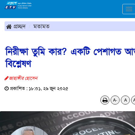
To
na
প্রচ্ছদ
মতামত
নিরীক্ষা তুমি কার? একটি পেশাগত আত
বিশ্লেষণ
জাহাঙ্গীর হোসেন
প্রকাশিত : ১৮:০১, ২৯ জুন ২০২৫
A-
A