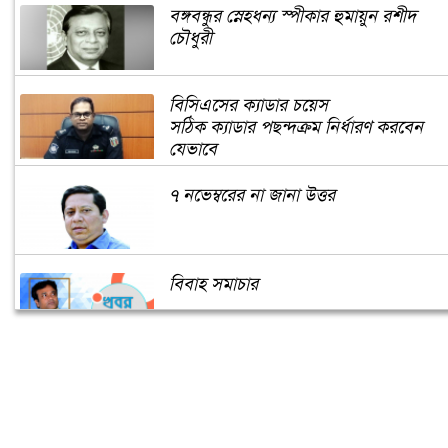
বঙ্গবন্ধুর স্নেহধন্য স্পীকার হুমায়ুন রশীদ
চৌধুরী
বিসিএসের ক্যাডার চয়েস
সঠিক ক্যাডার পছন্দক্রম নির্ধারণ করবেন
যেভাবে
৭ নভেম্বরের না জানা উত্তর
বিবাহ সমাচার
করোনার দ্বিতীয় ঢেউ: সর্তক হওয়ার এখনই
সময়