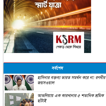
সর্বশেষ
হাসিনার বক্তব্য ভারত সমর্থন করে না: রণধীর
জয়সওয়াল
আশুলিয়ায় এক কারখানার ৫ শতাধিক শ্রমিক
ছাঁটাই