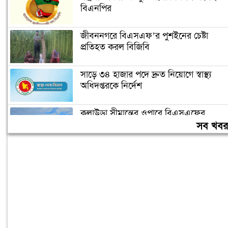
বিএনপির
জীবননগরে বিএসএফ’র পুশইনের চেষ্টা
প্রতিহত করল বিজিবি
সাড়ে ৩৪ হাজার পদে দ্রুত নিয়োগে স্বাস্থ্য
অধিদপ্তরকে নির্দেশ
কুলাউড়া সীমান্তের ওপারে বিএসএফের
গুলিতে বাংলাদেশী নিহত
সব খব
মহেশখালীর মাতারবাড়িতে পৌঁছেছেন
প্রধানমন্ত্রী