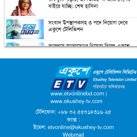
বাইরে যাচ্ছি: শেখ হাসিনা
ভিডিও দেখুন
সংবাদ উপস্থাপকসহ ৩ পদে নিয়োগ দেবে
জোরেশোরে চলছে এলিভেটেড এক্সপ্রেসওয়
একুশে টেলিভিশন
নির্মাণ কাজ
ক্যাম্পাস অ্যাম্বাসেডর নিয়োগ দিচ্ছে একুশে
প্রধানমন্ত্রীর চাচী শেখ রাজিয়া নাসের আর
টেলিভিশন
নেই
জাতিসংঘের পরবর্তী মহাসচিব পদে
আলোচনায় ড. ইউনূস
পদোন্নতি পেয়ে সচিব হলেন ২ কর্মকর্তা
www.etvonlinebd.com
|
www.ekushey-tv.com
টেলিফোন: +৮৮ ০২ ৫৫০১৪৩১৬-২৫
লিগ্যাল এইডের মাধ্যমে সন্তান ফিরে পেল
ফ্যক্স :
সেই কিশোরী মা জুঁই
ইমেল:
etvonline@ekushey-tv.com
Webmail