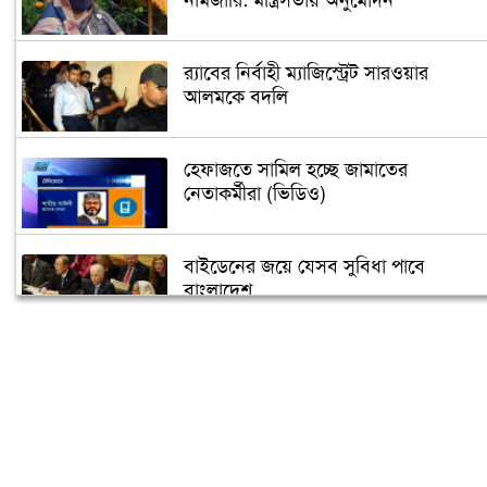
নামজারি: মন্ত্রিসভায় অনুমোদন
র‌্যাবের নির্বাহী ম্যাজিস্ট্রেট সারওয়ার
আলমকে বদলি
হেফাজতে সামিল হচ্ছে জামাতের
নেতাকর্মীরা (ভিডিও)
বাইডেনের জয়ে যেসব সুবিধা পাবে
বাংলাদেশ
তুরস্কে তৈরি হবে বঙ্গবন্ধুর ভাস্কর্য
৫ গন্তব্যে বিমানের ফ্লাইট স্থগিত