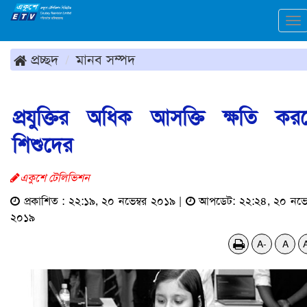
To
na
প্রচ্ছদ
মানব সম্পদ
প্রযুক্তির অধিক আসক্তি ক্ষতি কর
শিশুদের
একুশে টেলিভিশন
প্রকাশিত : ২২:১৯, ২০ নভেম্বর ২০১৯ |
আপডেট: ২২:২৪, ২০ নভেম
২০১৯
A-
A