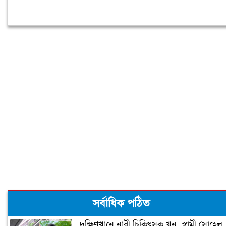
সর্বাধিক পঠিত
দক্ষিণখানে নারী চিকিৎসক খুন, স্বামী সোহেল