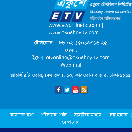
ক্যাম্পাস অ্যাম্বাসেডর নিয়োগ দিচ্ছে একুশে
টেলিভিশন
পদোন্নতি পেয়ে সচিব হলেন ২ কর্মকর্তা
www.etvonlinebd.com
|
www.ekushey-tv.com
টেলিফোন: +৮৮ ০২ ৫৫০১৪৩১৬-২৫
লিগ্যাল এইডের মাধ্যমে সন্তান ফিরে পেল
ফ্যক্স :
সেই কিশোরী মা জুঁই
ইমেল:
etvonline@ekushey-tv.com
Webmail
জেট ফুয়েলের দাম কমলো লিটারে ১৯ টাকা
জাহাঙ্গীর টাওয়ার, (৭ম তলা), ১০, কারওয়ান বাজার, ঢাকা-১২১৫
মূল্যস্ফীতি কমে জুনে ৯ দশমিক ১৬ শতাংশ
ছুটিতে গিয়ে না ফিরলে ৩ বছরের নিষেধাজ্ঞা,
|
|
|
আমাদের কথা
পরিচালনা পর্ষদ
সামাজিক মাধ্যম
টেক ইনফো
নতুন নিয়ম সৌদির
যোগাযোগ