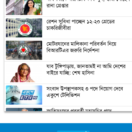
রানা গ্রেপ্তার
রেশন সুবিধা পাচ্ছেন ১২-২০ গ্রেডের
চাকরিজীবীরা
মোটরযানের মালিকানা পরিবর্তন নিয়ে
বিআরটিএর জরুরি নির্দেশনা
যাব টুঙ্গিপাড়ায়, জানতামই না আমি দেশের
বাইরে যাচ্ছি: শেখ হাসিনা
সংবাদ উপস্থাপকসহ ৩ পদে নিয়োগ দেবে
একুশে টেলিভিশন
জাতিসংঘের পরবর্তী মহাসচিব পদে
আলোচনায় ড. ইউনূস