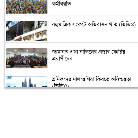
কর্মবিরতি
বহুমাত্রিক সংকটে অভিবাসন খাত (ভিডিও)
জামানত প্রথা বাতিলের প্রস্তাব কোরিয়
প্রবাসীদের
শ্রমিকদের মালয়েশিয়া ফিরতে অনিশ্চয়তা
(ভিডিও)
নিউইয়র্কে মাহবুব উল আলম হানিফ এর
রোগমুক্তির জন্য দোয়া
আমিরাতে সড়ক দুর্ঘটনায় বাংলাদেশির মৃত্যু