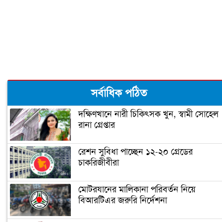
ওমানে নোয়াখালীর ৩ প্রবাসীর মৃত্যু
সর্বাধিক পঠিত
দক্ষিণখানে নারী চিকিৎসক খুন, স্বামী সোহেল
রানা গ্রেপ্তার
রেশন সুবিধা পাচ্ছেন ১২-২০ গ্রেডের
চাকরিজীবীরা
মোটরযানের মালিকানা পরিবর্তন নিয়ে
বিআরটিএর জরুরি নির্দেশনা