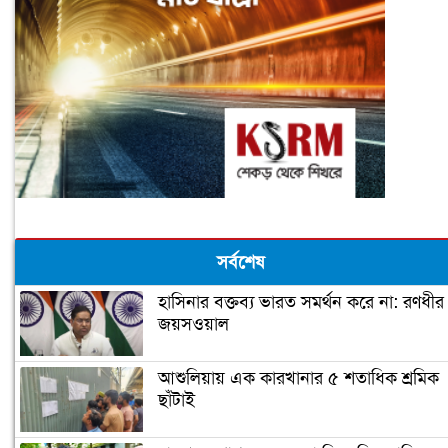
সর্বশেষ
হাসিনার বক্তব্য ভারত সমর্থন করে না: রণধীর
জয়সওয়াল
আশুলিয়ায় এক কারখানার ৫ শতাধিক শ্রমিক
ছাঁটাই