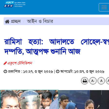
To
na
প্রচ্ছদ
আইন ও বিচার
রামিসা হত্যা: আদালতে সোহেল-স্বপ্
দম্পতি, আত্মপক্ষ শুনানি আজ
একুশে টেলিভিশন
প্রকাশিত : ১০:২৭, ৩ জুন ২০২৬ |
আপডেট: ১০:৩৭, ৩ জুন ২০২৬
A-
A