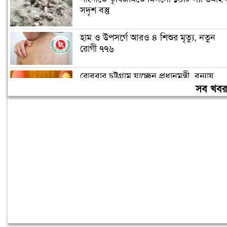
সদৃশ বস্তু
হাম ও উপসর্গে আরও ৪ শিশুর মৃত্যু, নতুন
রোগী ৭৭৬
রোববার চট্টগ্রাম যাচ্ছেন প্রধানমন্ত্রী, বন্যায়
ক্ষতিগ্রস্তদের দিবেন নতুন ঘর
সব খব
জুলাই শহীদ-আহত ১০ ব্যক্তির স্বজনদের
চাকরি দিলেন প্রধানমন্ত্রী