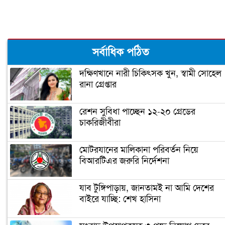
আসামী পক্ষের আইনজীবীদের
ঢাবি শিক্ষার্থীকে ধর্ষণ : মজনুর বিরুদ্ধে রায়
সর্বাধিক পঠিত
১৯ নভেম্বর
দক্ষিণখানে নারী চিকিৎসক খুন, স্বামী সোহেল
রানা গ্রেপ্তার
ঢাকায় বাসে আগুনের ঘটনায় ৯ মামলা,
গ্রেপ্তার ২০
রেশন সুবিধা পাচ্ছেন ১২-২০ গ্রেডের
চাকরিজীবীরা
এসআই আকবরের ৭ দিনের রিমান্ড মঞ্জুর
মোটরযানের মালিকানা পরিবর্তন নিয়ে
বিআরটিএর জরুরি নির্দেশনা
ব্যারিস্টার জুম্মনের প্র্যাকটিস করতে দেয়া
আদেশ স্থগিত
যাব টুঙ্গিপাড়ায়, জানতামই না আমি দেশের
বাইরে যাচ্ছি: শেখ হাসিনা
জঙ্গি আস্তানা সন্দেহে সিরাজগঞ্জে অভিযানে