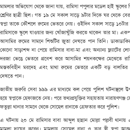
মামলার অভিযোগ থেকে জানা যায়, রামিসা পপুলার মডেল হাই স্কুলের দ্
শ্রেণির ছাত্রী ছিল। গত ১৯ মে সকাল সাড়ে ৯টার দিকে ঘর থেকে বে
স্বপ্না তাকে কৌশলে রুমের ভেতরে নেয়। ওইদিন সকাল সাড়ে ১০টার
রামিসাকে স্কুলে যাওয়ার জন্য খোঁজাখুঁজি করতে থাকেন তার মা। একপর
আসামির রুমের সামনে শিশুটির জুতা দেখতে পান তিনি। ডাকাডাকি
কোনো সাড়াশব্দ না পেয়ে রামিসার বাবা-মা এবং অন্যান্য ফ্ল্যাটের 
দরজা ভেঙে ভেতরে প্রবেশ করে আসামির শয়নকক্ষের মেঝেতে রাম
মস্তকবিহীন মরদেহ এবং মাথা রুমের ভেতরে একটি বড় বালতির ম
দেখতে পান।
জাতীয় জরুরি সেবা ৯৯৯ এর মাধ্যমে কল পেয়ে পুলিশ ঘটনাস্থলে উপ
হয়ে স্বপ্নাকে হেফাজতে নেয়। পরে তথ্যপ্রযুক্তির সহায়তায় নারায়ণগঞ্জ 
ফতুল্লা থানার সামনে থেকে সোহেল রানাকে গ্রেফতার করে পুলিশ।
এ ঘটনায় ২০ মে রামিসার বাবা আব্দুল হান্নান মোল্লা পল্লবী থানায়
মামলা দায়ের করেন। মামলায় সোহেল রানা ও তার স্ত্রী স্বপ্না আক্