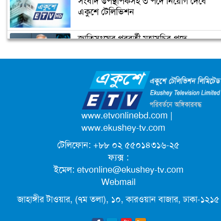
সংবাদ উপস্থাপকসহ ৩ পদে নিয়োগ দেবে
র‌্যাব
একুশে টেলিভিশন
জাতিসংঘের পরবর্তী মহাসচিব পদে
মাদক মামলায় পাপিয়া দম্পতির বিরুদ্ধে
আলোচনায় ড. ইউনূস
অভিযোগ গঠন শুনানি ১২ জানুয়ারি
ক্যাম্পাস অ্যাম্বাসেডর নিয়োগ দিচ্ছে একুশে
টেলিভিশন
পদোন্নতি পেয়ে সচিব হলেন ২ কর্মকর্তা
www.etvonlinebd.com
|
www.ekushey-tv.com
টেলিফোন: +৮৮ ০২ ৫৫০১৪৩১৬-২৫
লিগ্যাল এইডের মাধ্যমে সন্তান ফিরে পেল
ফ্যক্স :
সেই কিশোরী মা জুঁই
ইমেল:
etvonline@ekushey-tv.com
Webmail
জেট ফুয়েলের দাম কমলো লিটারে ১৯ টাকা
জাহাঙ্গীর টাওয়ার, (৭ম তলা), ১০, কারওয়ান বাজার, ঢাকা-১২১৫