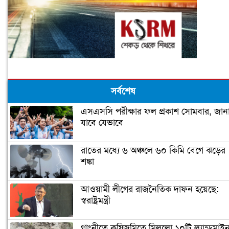
সর্বশেষ
এসএসসি পরীক্ষার ফল প্রকাশ সোমবার, জান
যাবে যেভাবে
রাতের মধ্যে ৬ অঞ্চলে ৬০ কিমি বেগে ঝড়ের
শঙ্কা
আওয়ামী লীগের রাজনৈতিক দাফন হয়েছে:
স্বরাষ্ট্রমন্ত্রী
গাংনীতে কৃষিজমিতে মিললো ১০টি ল্যান্ডমাই