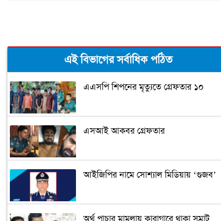
এই বিভাগের সর্বাধিক পঠিত
এএসপি শিপনের মৃত্যুতে গ্রেফতার ১০
এসআই আকবর গ্রেফতার
আইজিপির নামে সোশ্যাল মিডিয়ায় ‘গুজব’
অর্থ পাচার মামলায় কারাগারে থাকা সম্রাট