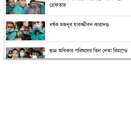
গ্রেফতার
ধর্ষক মজনুর যাবজ্জীবন কারাদণ্ড
ছাত্র অধিকার পরিষদের তিন নেতা রিমান্ডে
দণ্ডিত আসামিকে তিন শর্তে পরিবারে থাকার
অনুমতি
শেখ হাসিনার গাড়ি বহরে হামলা মামলা
চলতে বাধা নেই
আবরার হত্যা: বিচারকের প্রতি অনাস্থা