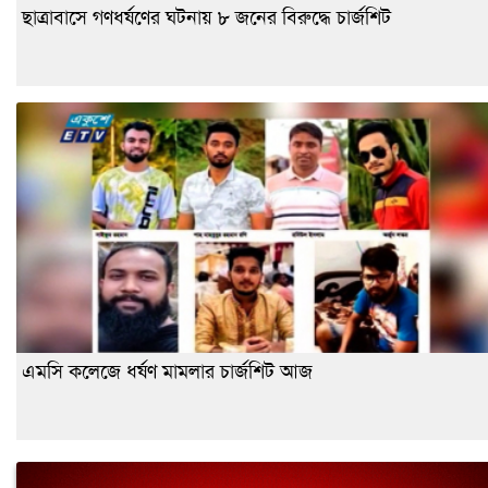
ছাত্রাবাসে গণধর্ষণের ঘটনায় ৮ জনের বিরুদ্ধে চার্জশিট
এমসি কলেজে ধর্ষণ মামলার চার্জশিট আজ