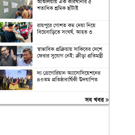
আশুলিয়ায় এক কারখানার ৫
শতাধিক শ্রমিক ছাঁটাই
রায়পুরে গোশত কম দেয়া নিয়ে
বিয়েবাড়িতে সংঘর্ষ, আহত ৩
স্বাভাবিক প্রক্রিয়ায় সাকিবের দেশে
ফেরার সুযোগ নেই: ক্রীড়া প্রতিমন্ত্রী
দ্য গ্রেগোরিয়ান অ্যাসোসিয়েশনের
৪০তম প্রতিষ্ঠাবার্ষিকী উদযাপিত
প্রধানমন্ত্রীকে বরণে প্রস্তুত চট্টগ্রাম,
সব খবর
নেতাকর্মীরা উজ্জীবিত
বিদেশে পড়াশোনা শেষে দেশে
ফেরার পরিবেশ তৈরি করছে
সরকার: পররাষ্ট্র প্রতিমন্ত্রী