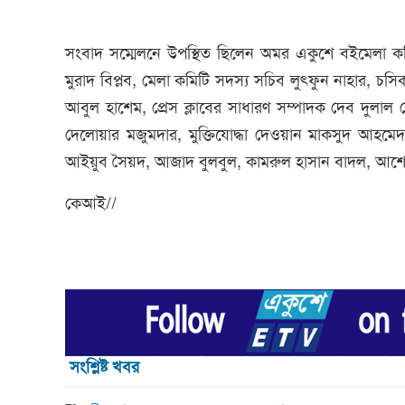
সংবাদ সম্মেলনে উপস্থিত ছিলেন অমর একুশে বইমেলা কম
মুরাদ বিপ্লব, মেলা কমিটি সদস্য সচিব লুৎফুন নাহার, চসিক
আবুল হাশেম, প্রেস ক্লাবের সাধারণ সম্পাদক দেব দুলাল 
দেলোয়ার মজুমদার, মুক্তিযোদ্ধা দেওয়ান মাকসুদ আহমেদ
আইয়ুব সৈয়দ, আজাদ বুলবুল, কামরুল হাসান বাদল, আশেক র
কেআই//
সংশ্লিষ্ট খবর