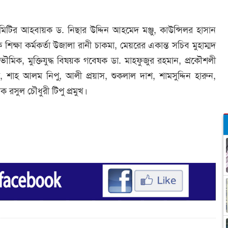
িটির আহবায়ক ড. নিছার উদ্দিন আহমেদ মঞ্জু, কাউন্সিলর হাসান
 শিক্ষা কর্মকর্তা উজালা রানী চাকমা, মেয়রের একান্ত সচিব মুহাম্মদ
ভৌমিক, মুক্তিযুদ্ধ বিষয়ক গবেষক ডা. মাহফুজুর রহমান, প্রকৌশলী
, শাহ আলম নিপু, আলী প্রয়াস, শুকলাল দাশ, শামসুদ্দিন হারুন,
সুল চৌধুরী টিপু প্রমুখ।