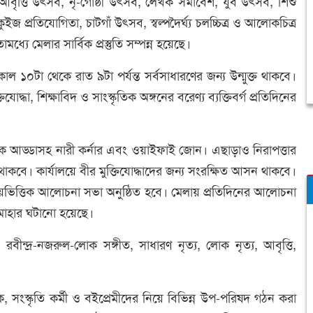
বৃত্তি উৎসব, নৃ-গোষ্ঠী উৎসব, লেখক সমাবেশ, যুব উৎসব, শিশু
জ প্রতিযোগিতা, চাটগাঁ উৎসব, স্বল্পদৈর্ঘ্য চলচ্চিত্র ও আলোকচিত্র
ধ্যে মেলার সার্বিক প্রস্তুতি সম্পন্ন হয়েছে।
 ১০টা থেকে রাত ৯টা পর্যন্ত সর্বসাধারণের জন্য উন্মুক্ত থাকবে।
যোদ্ধা, শিক্ষাবিদ ও সাংস্কৃতিক অঙ্গনের বরেণ্য ব্যক্তিবর্গ প্রতিদিনের
র। লেখক আড্ডাসহ নারী কর্নার এবং ওয়াইফাই জোন। এছাড়াও নিরাপত্তার
্ত থাকবে। কার্যালয়ে বীর মুক্তিযোদ্ধাদের জন্য সংরক্ষিত আসন থাকবে।
য়ভিত্তিক আলোচনা সভা অনুষ্ঠিত হবে। মেলায় প্রতিদিনের আলোচনা
সমাহার ঘটানো হয়েছে।
রবীন্দ্র-নজরুল-লোক সঙ্গীত, সাধারণ নৃত্য, লোক নৃত্য, আবৃত্তি,
িক, সংস্কৃতি কর্মী ও বইপ্রেমীদের নিয়ে বিভিন্ন উপ-পরিষদ গঠন করা