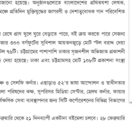
সাজানো হয়েছে। অনুষ্ঠানগুলোতে বাংলাদেশের প্রথিতযশা লেখক,
 মঞ্চে প্রতিদিন মুক্তিযুদ্ধের জাগরণী ও দেশাত্ববোধক গান পরিবেশিত
য় রেখে প্রাণ খুলে ঘুরে বেড়াতে পারে, বই ক্রয় করতে পারে সেজন্য
হাজার ৩০০ বর্গফুটের সুবিশাল আয়তনজুড়ে মোট স্টল বরাদ্দ দেয়া
টল ৭৬টি। চট্টগ্রামের পাশাপাশি ঢাকার সৃজনশীল অভিজাত প্রকাশনী
 দেয়া হয়েছে। ঢাকা এবং চট্টগ্রামসহ মোট ১০৮টি প্রকাশনা সংস্থা
্চ ও সেলফি কর্নার। এছাড়াও ৫২’র ভাষা আন্দোলন ও স্বাধীনতার
েলা পরিষদের কক্ষ, সুপরিসর মিডিয়া সেন্টার, হেলথ কর্নার, ফায়ার
র্বক্ষণিক সেবা ব্যবস্থাপনার জন্য সিটি কর্পোরেশনের বিভিন্ন বিভাগের
্রুয়ারি থেকে ২১ দিনব্যাপী একটানা বইমেলা চলবে। ২৮ ফেব্রুয়ারি