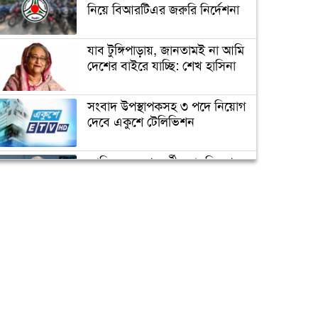
নিয়ে বিআরটিএর জরুরি নির্দেশনা
যাব টুঙ্গিপাড়ায়, জানতামই না আমি
দেশের বাইরে যাচ্ছি: শেখ হাসিনা
সংবাদ উপস্থাপকসহ ৩ পদে নিয়োগ
দেবে একুশে টেলিভিশন
জাতিসংঘের পরবর্তী মহাসচিব পদে
আলোচনায় ড. ইউনূস
ক্যাম্পাস অ্যাম্বাসেডর নিয়োগ দিচ্ছে
একুশে টেলিভিশন
পদোন্নতি পেয়ে সচিব হলেন ২
কর্মকর্তা