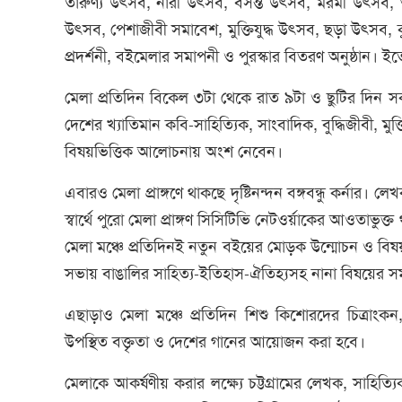
তারুণ্য উৎসব, নারী উৎসব, বসন্ত উৎসব, মরমী উৎসব, আ
উৎসব, পেশাজীবী সমাবেশ, মুক্তিযুদ্ধ উৎসব, ছড়া উৎসব, কুই
প্রদর্শনী, বইমেলার সমাপনী ও পুরস্কার বিতরণ অনুষ্ঠান। ইতোম
মেলা প্রতিদিন বিকেল ৩টা থেকে রাত ৯টা ও ছুটির দিন সকাল
দেশের খ্যাতিমান কবি-সাহিত্যিক, সাংবাদিক, বুদ্ধিজীবী, মুক্তি
বিষয়ভিত্তিক আলোচনায় অংশ নেবেন।
এবারও মেলা প্রাঙ্গণে থাকছে দৃষ্টিনন্দন বঙ্গবন্ধু কর্না
স্বার্থে পুরো মেলা প্রাঙ্গণ সিসিটিভি নেটওর্য়াকের আওতাভুক
মেলা মঞ্চে প্রতিদিনই নতুন বইয়ের মোড়ক উন্মোচন ও বিষ
সভায় বাঙালির সাহিত্য-ইতিহাস-ঐতিহ্যসহ নানা বিষয়ের 
এছাড়াও মেলা মঞ্চে প্রতিদিন শিশু কিশোরদের চিত্রাংকন, 
উপস্থিত বক্তৃতা ও দেশের গানের আয়োজন করা হবে।
মেলাকে আকর্ষণীয় করার লক্ষ্যে চট্টগ্রামের লেখক, সাহিত্য