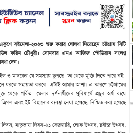
কুশে বইমেলা-২০২৩ শুরু করার ঘোষণা দিয়েছেন চট্টগ্রাম সিটি
রেজাউল করিম চৌধুরী। সোমবার এমএ আজিজ স্টেডিয়াম সংলগ্ন
োষণা দেন।
াইল ও মাদকের যে সমস্যায় ভুগছে- তা থেকে মুক্তি দিতে পারে বই।
্শ তুলে ধরতে সহায়তা করবে- এটাই আমার আশা। এ কারণে চট্টগ্রামের
থেকে গর্বিত। মেলার দর্শনার্থীদের সুবিধার্থে প্রচুর অর্থ ব্যয়ে
ে ত্রিপল এবং ইট বিছানোর ব্যবস্থা নেয়া হয়েছে, নিশ্চিত করা হয়েছে
দিবস, মাতৃভাষা দিবস-২১ ফেব্রুয়ারি, লোক উৎসব, রবীন্দ্র উৎসব,