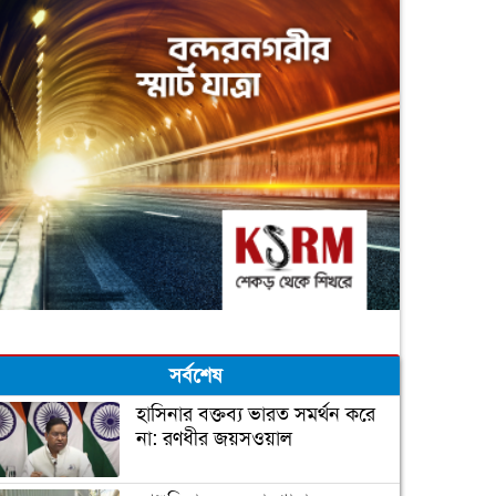
সর্বশেষ
হাসিনার বক্তব্য ভারত সমর্থন করে
না: রণধীর জয়সওয়াল