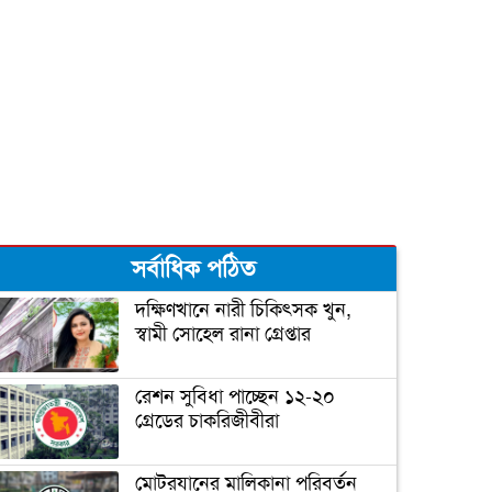
সর্বাধিক পঠিত
দক্ষিণখানে নারী চিকিৎসক খুন,
স্বামী সোহেল রানা গ্রেপ্তার
রেশন সুবিধা পাচ্ছেন ১২-২০
গ্রেডের চাকরিজীবীরা
মোটরযানের মালিকানা পরিবর্তন